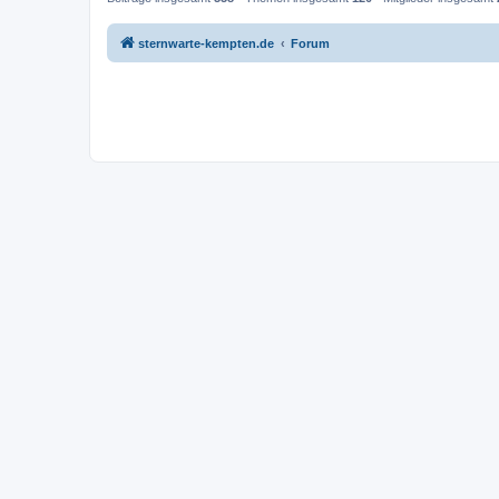
sternwarte-kempten.de
Forum