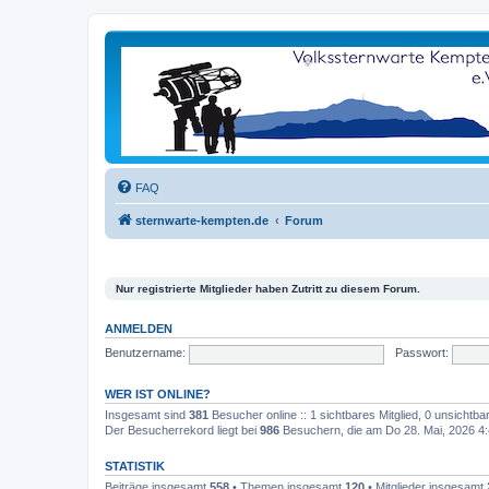
FAQ
sternwarte-kempten.de
Forum
Nur registrierte Mitglieder haben Zutritt zu diesem Forum.
ANMELDEN
Benutzername:
Passwort:
WER IST ONLINE?
Insgesamt sind
381
Besucher online :: 1 sichtbares Mitglied, 0 unsichtb
Der Besucherrekord liegt bei
986
Besuchern, die am Do 28. Mai, 2026 4:4
STATISTIK
Beiträge insgesamt
558
• Themen insgesamt
120
• Mitglieder insgesamt