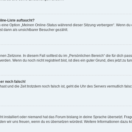
ine-Liste auftaucht?
n eine Option „Meinen Online-Status während dieser Sitzung verbergen“. Wenn du d
st dann als unsichtbarer Besucher gezählt.
en Zeitzone. In diesem Fall solltest du im „Persönlichen Bereich“ die für dich passe
den. Wenn du noch nicht registriert bist, ist dies ein guter Grund, dies jetzt zu tun
mer noch falsch!
t hast und die Zeit trotzdem noch falsch ist, geht die Uhr des Servers vermutlich fal
t installiert oder niemand hat das Forum bislang in deine Sprache übersetzt. Frag
, würden wir uns freuen, wenn du es übersetzen würdest. Weitere Informationen dazu