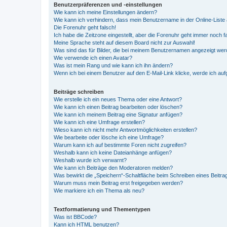
Benutzerpräferenzen und -einstellungen
Wie kann ich meine Einstellungen ändern?
Wie kann ich verhindern, dass mein Benutzername in der Online-Liste 
Die Forenuhr geht falsch!
Ich habe die Zeitzone eingestellt, aber die Forenuhr geht immer noch f
Meine Sprache steht auf diesem Board nicht zur Auswahl!
Was sind das für Bilder, die bei meinem Benutzernamen angezeigt we
Wie verwende ich einen Avatar?
Was ist mein Rang und wie kann ich ihn ändern?
Wenn ich bei einem Benutzer auf den E-Mail-Link klicke, werde ich au
Beiträge schreiben
Wie erstelle ich ein neues Thema oder eine Antwort?
Wie kann ich einen Beitrag bearbeiten oder löschen?
Wie kann ich meinem Beitrag eine Signatur anfügen?
Wie kann ich eine Umfrage erstellen?
Wieso kann ich nicht mehr Antwortmöglichkeiten erstellen?
Wie bearbeite oder lösche ich eine Umfrage?
Warum kann ich auf bestimmte Foren nicht zugreifen?
Weshalb kann ich keine Dateianhänge anfügen?
Weshalb wurde ich verwarnt?
Wie kann ich Beiträge den Moderatoren melden?
Was bewirkt die „Speichern“-Schaltfläche beim Schreiben eines Beitra
Warum muss mein Beitrag erst freigegeben werden?
Wie markiere ich ein Thema als neu?
Textformatierung und Thementypen
Was ist BBCode?
Kann ich HTML benutzen?