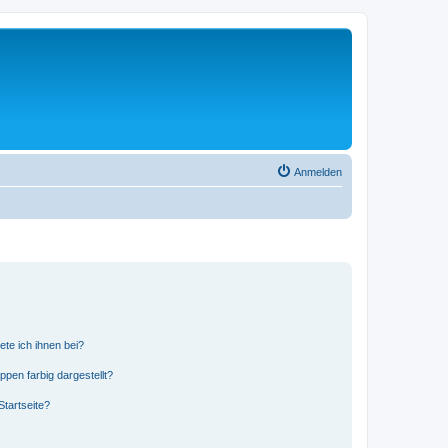
Anmelden
ete ich ihnen bei?
en farbig dargestellt?
tartseite?