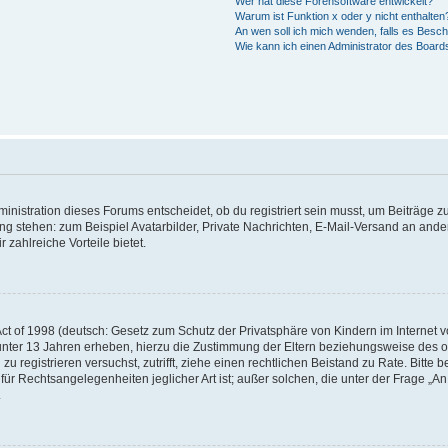
Wer hat diese Forensoftware entwickelt?
Warum ist Funktion x oder y nicht enthalten
An wen soll ich mich wenden, falls es Besc
Wie kann ich einen Administrator des Board
istration dieses Forums entscheidet, ob du registriert sein musst, um Beiträge zu s
ung stehen: zum Beispiel Avatarbilder, Private Nachrichten, E-Mail-Versand an ander
 zahlreiche Vorteile bietet.
t of 1998 (deutsch: Gesetz zum Schutz der Privatsphäre von Kindern im Internet vo
unter 13 Jahren erheben, hierzu die Zustimmung der Eltern beziehungsweise des o
h zu registrieren versuchst, zutrifft, ziehe einen rechtlichen Beistand zu Rate. Bit
für Rechtsangelegenheiten jeglicher Art ist; außer solchen, die unter der Frage „
.