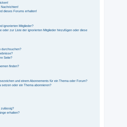
icken!
 Nachrichten!
ed dieses Forums erhalten!
d ignorierten Mitglieder?
e oder zur Liste der ignorierten Mitglieder hinzufügen oder diese
en durchsuchen?
gebnisse?
re Seite?
hemen finden?
esezeichen und einem Abonnements für ein Thema oder Forum?
a setzen oder ein Thema abonnieren?
 zulässig?
hänge erhalten?