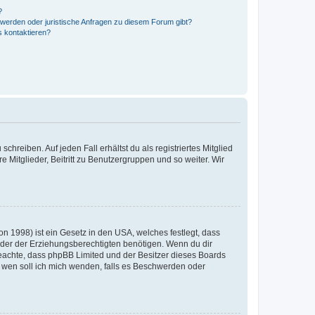
?
hwerden oder juristische Anfragen zu diesem Forum gibt?
s kontaktieren?
chreiben. Auf jeden Fall erhältst du als registriertes Mitglied
e Mitglieder, Beitritt zu Benutzergruppen und so weiter. Wir
n 1998) ist ein Gesetz in den USA, welches festlegt, dass
der der Erziehungsberechtigten benötigen. Wenn du dir
te beachte, dass phpBB Limited und der Besitzer dieses Boards
An wen soll ich mich wenden, falls es Beschwerden oder