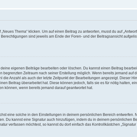
„Neues Thema“ klicken. Um auf einen Beitrag zu antworten, musst du auf „Antworte
e Berechtigungen sind jeweils am Ende der Foren- und der Beitragsansicht aufgeliste
r deine eigenen Beiträge bearbeiten oder löschen. Du kannst einen Beitrag bearbe
inen begrenzten Zeitraum nach seiner Erstellung möglich. Wenn bereits jemand auf de
 die Anzahl als auch der letzte Zeitpunkt der Bearbeitungen angezeigt. Dieser Hi
en Beitrag überarbeitet hat. Diese können jedoch, falls sie es für nötig halten, ei
hen können, wenn bereits jemand darauf geantwortet hat.
st eine solche in den Einstellungen in deinem persönlichen Bereich entwerfen. Na
eren. Du kannst eine Signatur auch hinzufügen, indem du in deinem persönlichen 
atur verfassen möchtest, so kannst du dort einfach das Kontrollkästchen „Signatu