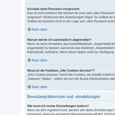
Ich habe mein Passwort vergessen!
Das ist nicht schlimm! Wir können dir zwar dein altes Passwort
vergessen“ klickst und den Anweisungen folgst. So solltest du
Solltest du trotzdem nicht in der Lage sein, dein Passwort zur
Nach oben
Warum werde ich automatisch abgemeldet?
Wenn du beim Anmelden das Kontrollkästchen „Angemeldet bleib
angemeldet zu bleiben, kannst du das Kästchen „Angemeldet b
Internetcafé, befindest. Wenn diese Option nicht zur Verfügung
Nach oben
Wozu ist die Funktion „Alle Cookies löschen“?
„Alle Cookies löschen“ löscht die Cookies, die phpBB erstellt
„Gelesen“-Status – sofern sie von der Board-Administration ak
Nach oben
Benutzerpräferenzen und -einstellungen
Wie kann ich meine Einstellungen ändern?
Wenn du dich registriert hast, werden alle deine Einstellunge
angezeigt, wenn du auf deinen Benutzernamen klickst. Dort kan