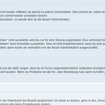
 nicht wieder mitteilen, du kannst es jedoch zurücksetzen. Dies machst du, indem 
 dich schnell wieder anmelden können.
ückzusetzen, so wende dich an die Board-Administration.
en“ nicht auswählst, wirst du nur für eine Sitzung angemeldet. Dies verhindert 
leiben“ beim Anmelden auswählen. Dies ist nicht empfehlenswert, wenn du dich an
 steht, dann wurde sie vermutlich von der Board-Administration ausgeschaltet.
 hat und die dafür sorgen, dass du im Forum angemeldet bleibst. Außerdem ermögli
tiviert wurden. Wenn du Probleme bei der An- oder Abmeldung hast, kann es helfen
n in der Datenbank des Boards gespeichert. Um diese zu ändern, gehe in den „Persö
nst du alle deine Einstellungen ändern.