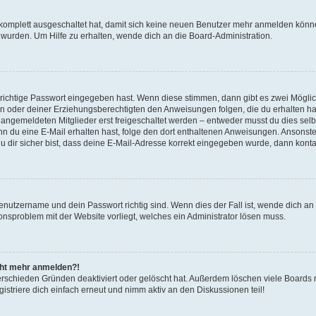
g komplett ausgeschaltet hat, damit sich keine neuen Benutzer mehr anmelden könn
 wurden. Um Hilfe zu erhalten, wende dich an die Board-Administration.
 richtige Passwort eingegeben hast. Wenn diese stimmen, dann gibt es zwei Mögl
tern oder deiner Erziehungsberechtigten den Anweisungen folgen, die du erhalten ha
u angemeldeten Mitglieder erst freigeschaltet werden – entweder musst du dies selbs
. Wenn du eine E-Mail erhalten hast, folge den dort enthaltenen Anweisungen. Ansons
 dir sicher bist, dass deine E-Mail-Adresse korrekt eingegeben wurde, dann kontak
Benutzername und dein Passwort richtig sind. Wenn dies der Fall ist, wende dich a
ionsproblem mit der Website vorliegt, welches ein Administrator lösen muss.
icht mehr anmelden?!
erschieden Gründen deaktiviert oder gelöscht hat. Außerdem löschen viele Boards r
triere dich einfach erneut und nimm aktiv an den Diskussionen teil!