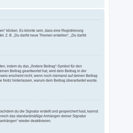
n“ klicken. Es könnte sein, dass eine Registrierung
t. Z. B. „Du darfst neue Themen erstellen“, „Du darfst
iten, indem du das „Ändere Beitrag“-Symbol für den
inen Beitrag geantwortet hat, wird dein Beitrag in der
nweis erscheint nicht, wenn noch niemand auf deinen Beitrag
ne Notiz hinterlassen, warum dein Beitrag überarbeitet wurde.
chdem du die Signatur erstellt und gespeichert hast, kannst
Bereich das standardmäßige Anhängen deiner Signatur
r anhängen“ wieder deaktivieren.