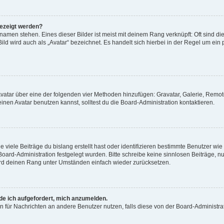
gezeigt werden?
amen stehen. Eines dieser Bilder ist meist mit deinem Rang verknüpft: Oft sind di
ld wird auch als „Avatar“ bezeichnet. Es handelt sich hierbei in der Regel um ein
 Avatar über eine der folgenden vier Methoden hinzufügen: Gravatar, Galerie, Rem
en Avatar benutzen kannst, solltest du die Board-Administration kontaktieren.
viele Beiträge du bislang erstellt hast oder identifizieren bestimmte Benutzer w
 Board-Administration festgelegt wurden. Bitte schreibe keine sinnlosen Beiträge
wird deinen Rang unter Umständen einfach wieder zurücksetzen.
rde ich aufgefordert, mich anzumelden.
ion für Nachrichten an andere Benutzer nutzen, falls diese von der Board-Administ