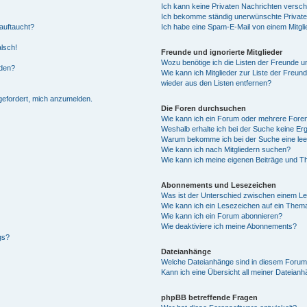
Ich kann keine Privaten Nachrichten versch
Ich bekomme ständig unerwünschte Private
auftaucht?
Ich habe eine Spam-E-Mail von einem Mitgli
alsch!
Freunde und ignorierte Mitglieder
Wozu benötige ich die Listen der Freunde un
rden?
Wie kann ich Mitglieder zur Liste der Freund
wieder aus den Listen entfernen?
fgefordert, mich anzumelden.
Die Foren durchsuchen
Wie kann ich ein Forum oder mehrere For
Weshalb erhalte ich bei der Suche keine Er
Warum bekomme ich bei der Suche eine lee
Wie kann ich nach Mitgliedern suchen?
Wie kann ich meine eigenen Beiträge und T
Abonnements und Lesezeichen
Was ist der Unterschied zwischen einem L
Wie kann ich ein Lesezeichen auf ein Them
Wie kann ich ein Forum abonnieren?
Wie deaktiviere ich meine Abonnements?
gs?
Dateianhänge
Welche Dateianhänge sind in diesem Forum
Kann ich eine Übersicht all meiner Dateian
phpBB betreffende Fragen