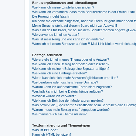
Benutzerpräferenzen und -einstellungen
Wie kann ich meine Einstellungen ändern?
Wie kann ich verhindern, dass mein Benutzername in der Online-Liste 
Die Forenuhr geht falsch!
Ich habe die Zeitzone eingestellt, aber die Forenuhr geht immer noch f
Meine Sprache steht auf diesem Board nicht zur Auswahl!
Was sind das für Bilder, die bei meinem Benutzernamen angezeigt we
Wie verwende ich einen Avatar?
Was ist mein Rang und wie kann ich ihn ändern?
Wenn ich bei einem Benutzer auf den E-Mail-Link klicke, werde ich au
Beiträge schreiben
Wie erstelle ich ein neues Thema oder eine Antwort?
Wie kann ich einen Beitrag bearbeiten oder löschen?
Wie kann ich meinem Beitrag eine Signatur anfügen?
Wie kann ich eine Umfrage erstellen?
Wieso kann ich nicht mehr Antwortmöglichkeiten erstellen?
Wie bearbeite oder lösche ich eine Umfrage?
Warum kann ich auf bestimmte Foren nicht zugreifen?
Weshalb kann ich keine Dateianhänge anfügen?
Weshalb wurde ich verwarnt?
Wie kann ich Beiträge den Moderatoren melden?
Was bewirkt die „Speichern“-Schaltfläche beim Schreiben eines Beitra
Warum muss mein Beitrag erst freigegeben werden?
Wie markiere ich ein Thema als neu?
Textformatierung und Thementypen
Was ist BBCode?
Kann ich HTML benutzen?