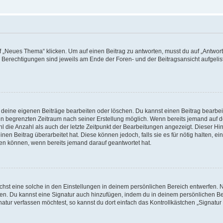
„Neues Thema“ klicken. Um auf einen Beitrag zu antworten, musst du auf „Antworte
e Berechtigungen sind jeweils am Ende der Foren- und der Beitragsansicht aufgeliste
r deine eigenen Beiträge bearbeiten oder löschen. Du kannst einen Beitrag bearbe
inen begrenzten Zeitraum nach seiner Erstellung möglich. Wenn bereits jemand auf de
 die Anzahl als auch der letzte Zeitpunkt der Bearbeitungen angezeigt. Dieser Hi
en Beitrag überarbeitet hat. Diese können jedoch, falls sie es für nötig halten, ei
hen können, wenn bereits jemand darauf geantwortet hat.
st eine solche in den Einstellungen in deinem persönlichen Bereich entwerfen. Na
eren. Du kannst eine Signatur auch hinzufügen, indem du in deinem persönlichen 
atur verfassen möchtest, so kannst du dort einfach das Kontrollkästchen „Signatu