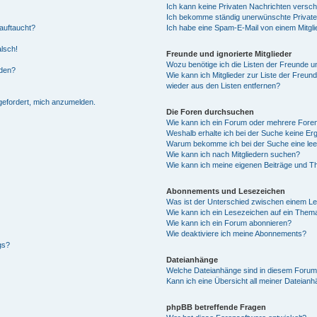
Ich kann keine Privaten Nachrichten versch
Ich bekomme ständig unerwünschte Private
auftaucht?
Ich habe eine Spam-E-Mail von einem Mitgli
alsch!
Freunde und ignorierte Mitglieder
Wozu benötige ich die Listen der Freunde un
rden?
Wie kann ich Mitglieder zur Liste der Freund
wieder aus den Listen entfernen?
fgefordert, mich anzumelden.
Die Foren durchsuchen
Wie kann ich ein Forum oder mehrere For
Weshalb erhalte ich bei der Suche keine Er
Warum bekomme ich bei der Suche eine lee
Wie kann ich nach Mitgliedern suchen?
Wie kann ich meine eigenen Beiträge und T
Abonnements und Lesezeichen
Was ist der Unterschied zwischen einem L
Wie kann ich ein Lesezeichen auf ein Them
Wie kann ich ein Forum abonnieren?
Wie deaktiviere ich meine Abonnements?
gs?
Dateianhänge
Welche Dateianhänge sind in diesem Forum
Kann ich eine Übersicht all meiner Dateian
phpBB betreffende Fragen