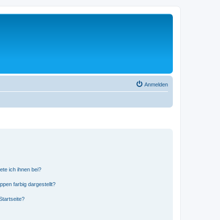
Anmelden
ete ich ihnen bei?
en farbig dargestellt?
tartseite?