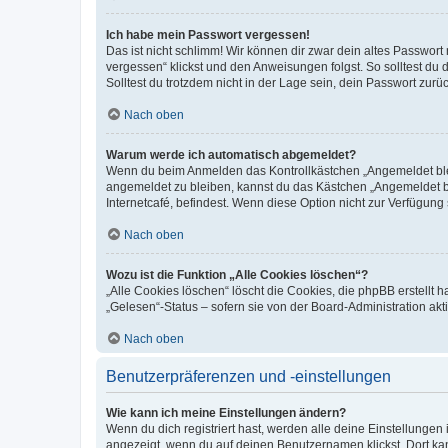
Ich habe mein Passwort vergessen!
Das ist nicht schlimm! Wir können dir zwar dein altes Passwort
vergessen“ klickst und den Anweisungen folgst. So solltest du
Solltest du trotzdem nicht in der Lage sein, dein Passwort zur
Nach oben
Warum werde ich automatisch abgemeldet?
Wenn du beim Anmelden das Kontrollkästchen „Angemeldet bleib
angemeldet zu bleiben, kannst du das Kästchen „Angemeldet b
Internetcafé, befindest. Wenn diese Option nicht zur Verfügung
Nach oben
Wozu ist die Funktion „Alle Cookies löschen“?
„Alle Cookies löschen“ löscht die Cookies, die phpBB erstellt
„Gelesen“-Status – sofern sie von der Board-Administration ak
Nach oben
Benutzerpräferenzen und -einstellungen
Wie kann ich meine Einstellungen ändern?
Wenn du dich registriert hast, werden alle deine Einstellunge
angezeigt, wenn du auf deinen Benutzernamen klickst. Dort kan