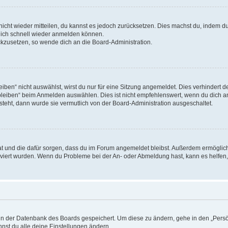
 nicht wieder mitteilen, du kannst es jedoch zurücksetzen. Dies machst du, indem 
 dich schnell wieder anmelden können.
ückzusetzen, so wende dich an die Board-Administration.
en“ nicht auswählst, wirst du nur für eine Sitzung angemeldet. Dies verhindert 
leiben“ beim Anmelden auswählen. Dies ist nicht empfehlenswert, wenn du dich an
 steht, dann wurde sie vermutlich von der Board-Administration ausgeschaltet.
 hat und die dafür sorgen, dass du im Forum angemeldet bleibst. Außerdem ermögli
tiviert wurden. Wenn du Probleme bei der An- oder Abmeldung hast, kann es helfen
n in der Datenbank des Boards gespeichert. Um diese zu ändern, gehe in den „Persö
nst du alle deine Einstellungen ändern.