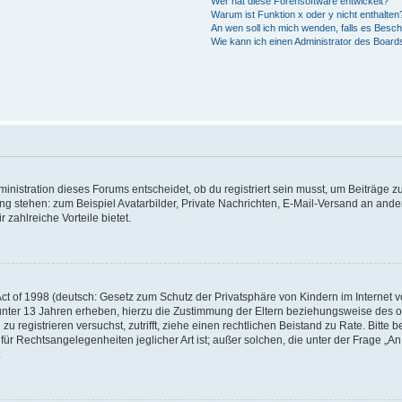
Wer hat diese Forensoftware entwickelt?
Warum ist Funktion x oder y nicht enthalten
An wen soll ich mich wenden, falls es Besc
Wie kann ich einen Administrator des Board
istration dieses Forums entscheidet, ob du registriert sein musst, um Beiträge zu s
ung stehen: zum Beispiel Avatarbilder, Private Nachrichten, E-Mail-Versand an ander
 zahlreiche Vorteile bietet.
t of 1998 (deutsch: Gesetz zum Schutz der Privatsphäre von Kindern im Internet vo
unter 13 Jahren erheben, hierzu die Zustimmung der Eltern beziehungsweise des o
h zu registrieren versuchst, zutrifft, ziehe einen rechtlichen Beistand zu Rate. Bit
für Rechtsangelegenheiten jeglicher Art ist; außer solchen, die unter der Frage „
.