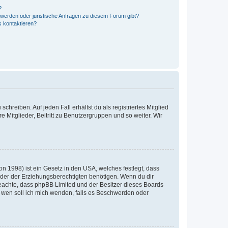
?
hwerden oder juristische Anfragen zu diesem Forum gibt?
s kontaktieren?
chreiben. Auf jeden Fall erhältst du als registriertes Mitglied
e Mitglieder, Beitritt zu Benutzergruppen und so weiter. Wir
n 1998) ist ein Gesetz in den USA, welches festlegt, dass
der der Erziehungsberechtigten benötigen. Wenn du dir
te beachte, dass phpBB Limited und der Besitzer dieses Boards
An wen soll ich mich wenden, falls es Beschwerden oder