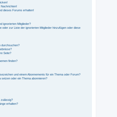
icken!
 Nachrichten!
ed dieses Forums erhalten!
d ignorierten Mitglieder?
e oder zur Liste der ignorierten Mitglieder hinzufügen oder diese
en durchsuchen?
gebnisse?
re Seite?
hemen finden?
esezeichen und einem Abonnements für ein Thema oder Forum?
a setzen oder ein Thema abonnieren?
 zulässig?
hänge erhalten?