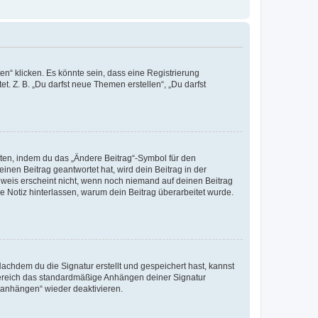
n“ klicken. Es könnte sein, dass eine Registrierung
t. Z. B. „Du darfst neue Themen erstellen“, „Du darfst
iten, indem du das „Ändere Beitrag“-Symbol für den
inen Beitrag geantwortet hat, wird dein Beitrag in der
nweis erscheint nicht, wenn noch niemand auf deinen Beitrag
ne Notiz hinterlassen, warum dein Beitrag überarbeitet wurde.
chdem du die Signatur erstellt und gespeichert hast, kannst
Bereich das standardmäßige Anhängen deiner Signatur
r anhängen“ wieder deaktivieren.