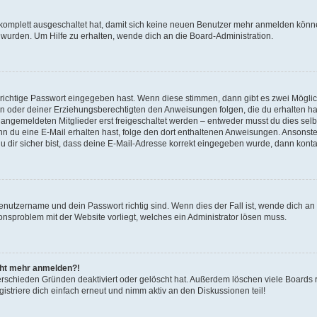
g komplett ausgeschaltet hat, damit sich keine neuen Benutzer mehr anmelden könn
 wurden. Um Hilfe zu erhalten, wende dich an die Board-Administration.
 richtige Passwort eingegeben hast. Wenn diese stimmen, dann gibt es zwei Mögl
tern oder deiner Erziehungsberechtigten den Anweisungen folgen, die du erhalten ha
u angemeldeten Mitglieder erst freigeschaltet werden – entweder musst du dies selbs
. Wenn du eine E-Mail erhalten hast, folge den dort enthaltenen Anweisungen. Ansons
 dir sicher bist, dass deine E-Mail-Adresse korrekt eingegeben wurde, dann kontak
Benutzername und dein Passwort richtig sind. Wenn dies der Fall ist, wende dich a
ionsproblem mit der Website vorliegt, welches ein Administrator lösen muss.
icht mehr anmelden?!
erschieden Gründen deaktiviert oder gelöscht hat. Außerdem löschen viele Boards r
triere dich einfach erneut und nimm aktiv an den Diskussionen teil!