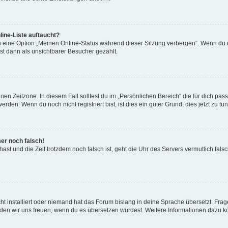
ine-Liste auftaucht?
n eine Option „Meinen Online-Status während dieser Sitzung verbergen“. Wenn du d
st dann als unsichtbarer Besucher gezählt.
en Zeitzone. In diesem Fall solltest du im „Persönlichen Bereich“ die für dich passe
den. Wenn du noch nicht registriert bist, ist dies ein guter Grund, dies jetzt zu tun
mer noch falsch!
t hast und die Zeit trotzdem noch falsch ist, geht die Uhr des Servers vermutlich fal
t installiert oder niemand hat das Forum bislang in deine Sprache übersetzt. Frag
, würden wir uns freuen, wenn du es übersetzen würdest. Weitere Informationen dazu