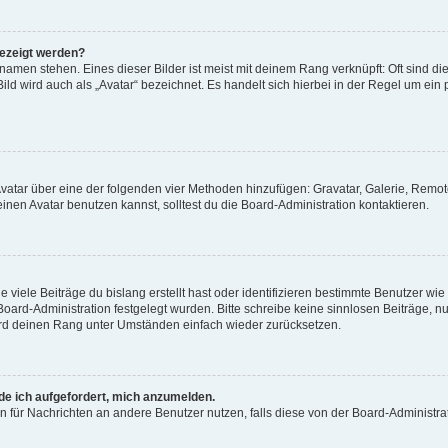
gezeigt werden?
amen stehen. Eines dieser Bilder ist meist mit deinem Rang verknüpft: Oft sind di
ld wird auch als „Avatar“ bezeichnet. Es handelt sich hierbei in der Regel um ein
 Avatar über eine der folgenden vier Methoden hinzufügen: Gravatar, Galerie, Rem
en Avatar benutzen kannst, solltest du die Board-Administration kontaktieren.
viele Beiträge du bislang erstellt hast oder identifizieren bestimmte Benutzer w
 Board-Administration festgelegt wurden. Bitte schreibe keine sinnlosen Beiträge
wird deinen Rang unter Umständen einfach wieder zurücksetzen.
rde ich aufgefordert, mich anzumelden.
ion für Nachrichten an andere Benutzer nutzen, falls diese von der Board-Administ