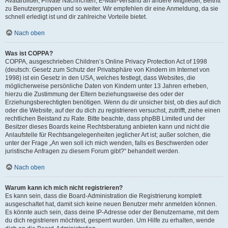
Avatarbilder, Private Nachrichten, E-Mail-Versand an andere Mitglieder, Beitritt
zu Benutzergruppen und so weiter. Wir empfehlen dir eine Anmeldung, da sie
schnell erledigt ist und dir zahlreiche Vorteile bietet.
Nach oben
Was ist COPPA?
COPPA, ausgeschrieben Children’s Online Privacy Protection Act of 1998
(deutsch: Gesetz zum Schutz der Privatsphäre von Kindern im Internet von
1998) ist ein Gesetz in den USA, welches festlegt, dass Websites, die
möglicherweise persönliche Daten von Kindern unter 13 Jahren erheben,
hierzu die Zustimmung der Eltern beziehungsweise des oder der
Erziehungsberechtigten benötigen. Wenn du dir unsicher bist, ob dies auf dich
oder die Website, auf der du dich zu registrieren versuchst, zutrifft, ziehe einen
rechtlichen Beistand zu Rate. Bitte beachte, dass phpBB Limited und der
Besitzer dieses Boards keine Rechtsberatung anbieten kann und nicht die
Anlaufstelle für Rechtsangelegenheiten jeglicher Art ist; außer solchen, die
unter der Frage „An wen soll ich mich wenden, falls es Beschwerden oder
juristische Anfragen zu diesem Forum gibt?“ behandelt werden.
Nach oben
Warum kann ich mich nicht registrieren?
Es kann sein, dass die Board-Administration die Registrierung komplett
ausgeschaltet hat, damit sich keine neuen Benutzer mehr anmelden können.
Es könnte auch sein, dass deine IP-Adresse oder der Benutzername, mit dem
du dich registrieren möchtest, gesperrt wurden. Um Hilfe zu erhalten, wende