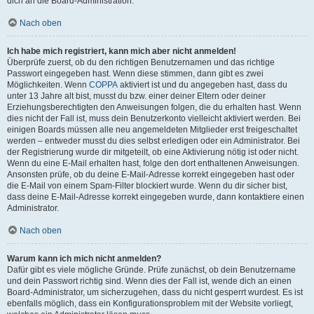
dich an die Board-Administration.
Nach oben
Ich habe mich registriert, kann mich aber nicht anmelden!
Überprüfe zuerst, ob du den richtigen Benutzernamen und das richtige
Passwort eingegeben hast. Wenn diese stimmen, dann gibt es zwei
Möglichkeiten. Wenn
COPPA
aktiviert ist und du angegeben hast, dass du
unter 13 Jahre alt bist, musst du bzw. einer deiner Eltern oder deiner
Erziehungsberechtigten den Anweisungen folgen, die du erhalten hast. Wenn
dies nicht der Fall ist, muss dein Benutzerkonto vielleicht aktiviert werden. Bei
einigen Boards müssen alle neu angemeldeten Mitglieder erst freigeschaltet
werden – entweder musst du dies selbst erledigen oder ein Administrator. Bei
der Registrierung wurde dir mitgeteilt, ob eine Aktivierung nötig ist oder nicht.
Wenn du eine E-Mail erhalten hast, folge den dort enthaltenen Anweisungen.
Ansonsten prüfe, ob du deine E-Mail-Adresse korrekt eingegeben hast oder
die E-Mail von einem Spam-Filter blockiert wurde. Wenn du dir sicher bist,
dass deine E-Mail-Adresse korrekt eingegeben wurde, dann kontaktiere einen
Administrator.
Nach oben
Warum kann ich mich nicht anmelden?
Dafür gibt es viele mögliche Gründe. Prüfe zunächst, ob dein Benutzername
und dein Passwort richtig sind. Wenn dies der Fall ist, wende dich an einen
Board-Administrator, um sicherzugehen, dass du nicht gesperrt wurdest. Es ist
ebenfalls möglich, dass ein Konfigurationsproblem mit der Website vorliegt,