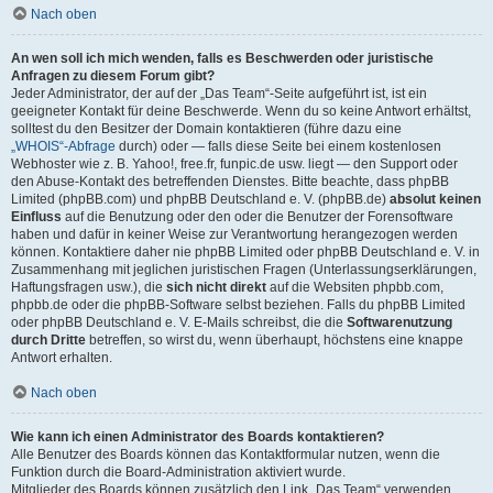
Nach oben
An wen soll ich mich wenden, falls es Beschwerden oder juristische
Anfragen zu diesem Forum gibt?
Jeder Administrator, der auf der „Das Team“-Seite aufgeführt ist, ist ein
geeigneter Kontakt für deine Beschwerde. Wenn du so keine Antwort erhältst,
solltest du den Besitzer der Domain kontaktieren (führe dazu eine
„WHOIS“-Abfrage
durch) oder — falls diese Seite bei einem kostenlosen
Webhoster wie z. B. Yahoo!, free.fr, funpic.de usw. liegt — den Support oder
den Abuse-Kontakt des betreffenden Dienstes. Bitte beachte, dass phpBB
Limited (phpBB.com) und phpBB Deutschland e. V. (phpBB.de)
absolut keinen
Einfluss
auf die Benutzung oder den oder die Benutzer der Forensoftware
haben und dafür in keiner Weise zur Verantwortung herangezogen werden
können. Kontaktiere daher nie phpBB Limited oder phpBB Deutschland e. V. in
Zusammenhang mit jeglichen juristischen Fragen (Unterlassungserklärungen,
Haftungsfragen usw.), die
sich nicht direkt
auf die Websiten phpbb.com,
phpbb.de oder die phpBB-Software selbst beziehen. Falls du phpBB Limited
oder phpBB Deutschland e. V. E-Mails schreibst, die die
Softwarenutzung
durch Dritte
betreffen, so wirst du, wenn überhaupt, höchstens eine knappe
Antwort erhalten.
Nach oben
Wie kann ich einen Administrator des Boards kontaktieren?
Alle Benutzer des Boards können das Kontaktformular nutzen, wenn die
Funktion durch die Board-Administration aktiviert wurde.
Mitglieder des Boards können zusätzlich den Link „Das Team“ verwenden.