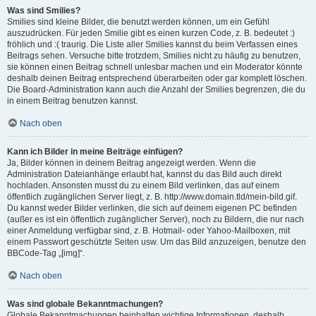
Was sind Smilies?
Smilies sind kleine Bilder, die benutzt werden können, um ein Gefühl
auszudrücken. Für jeden Smilie gibt es einen kurzen Code, z. B. bedeutet :)
fröhlich und :( traurig. Die Liste aller Smilies kannst du beim Verfassen eines
Beitrags sehen. Versuche bitte trotzdem, Smilies nicht zu häufig zu benutzen,
sie können einen Beitrag schnell unlesbar machen und ein Moderator könnte
deshalb deinen Beitrag entsprechend überarbeiten oder gar komplett löschen.
Die Board-Administration kann auch die Anzahl der Smilies begrenzen, die du
in einem Beitrag benutzen kannst.
Nach oben
Kann ich Bilder in meine Beiträge einfügen?
Ja, Bilder können in deinem Beitrag angezeigt werden. Wenn die
Administration Dateianhänge erlaubt hat, kannst du das Bild auch direkt
hochladen. Ansonsten musst du zu einem Bild verlinken, das auf einem
öffentlich zugänglichen Server liegt, z. B. http://www.domain.tld/mein-bild.gif.
Du kannst weder Bilder verlinken, die sich auf deinem eigenen PC befinden
(außer es ist ein öffentlich zugänglicher Server), noch zu Bildern, die nur nach
einer Anmeldung verfügbar sind, z. B. Hotmail- oder Yahoo-Mailboxen, mit
einem Passwort geschützte Seiten usw. Um das Bild anzuzeigen, benutze den
BBCode-Tag „[img]“.
Nach oben
Was sind globale Bekanntmachungen?
Globale Bekanntmachungen beinhalten wichtige Informationen, deshalb