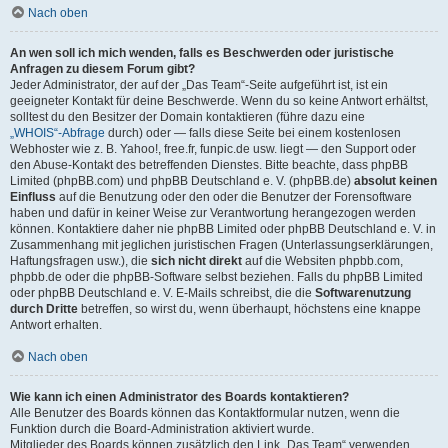
Nach oben
An wen soll ich mich wenden, falls es Beschwerden oder juristische
Anfragen zu diesem Forum gibt?
Jeder Administrator, der auf der „Das Team“-Seite aufgeführt ist, ist ein
geeigneter Kontakt für deine Beschwerde. Wenn du so keine Antwort erhältst,
solltest du den Besitzer der Domain kontaktieren (führe dazu eine
„WHOIS“-Abfrage
durch) oder — falls diese Seite bei einem kostenlosen
Webhoster wie z. B. Yahoo!, free.fr, funpic.de usw. liegt — den Support oder
den Abuse-Kontakt des betreffenden Dienstes. Bitte beachte, dass phpBB
Limited (phpBB.com) und phpBB Deutschland e. V. (phpBB.de)
absolut keinen
Einfluss
auf die Benutzung oder den oder die Benutzer der Forensoftware
haben und dafür in keiner Weise zur Verantwortung herangezogen werden
können. Kontaktiere daher nie phpBB Limited oder phpBB Deutschland e. V. in
Zusammenhang mit jeglichen juristischen Fragen (Unterlassungserklärungen,
Haftungsfragen usw.), die
sich nicht direkt
auf die Websiten phpbb.com,
phpbb.de oder die phpBB-Software selbst beziehen. Falls du phpBB Limited
oder phpBB Deutschland e. V. E-Mails schreibst, die die
Softwarenutzung
durch Dritte
betreffen, so wirst du, wenn überhaupt, höchstens eine knappe
Antwort erhalten.
Nach oben
Wie kann ich einen Administrator des Boards kontaktieren?
Alle Benutzer des Boards können das Kontaktformular nutzen, wenn die
Funktion durch die Board-Administration aktiviert wurde.
Mitglieder des Boards können zusätzlich den Link „Das Team“ verwenden.