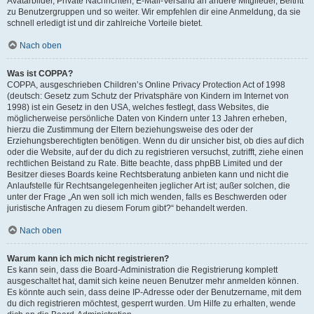
Avatarbilder, Private Nachrichten, E-Mail-Versand an andere Mitglieder, Beitritt
zu Benutzergruppen und so weiter. Wir empfehlen dir eine Anmeldung, da sie
schnell erledigt ist und dir zahlreiche Vorteile bietet.
Nach oben
Was ist COPPA?
COPPA, ausgeschrieben Children’s Online Privacy Protection Act of 1998
(deutsch: Gesetz zum Schutz der Privatsphäre von Kindern im Internet von
1998) ist ein Gesetz in den USA, welches festlegt, dass Websites, die
möglicherweise persönliche Daten von Kindern unter 13 Jahren erheben,
hierzu die Zustimmung der Eltern beziehungsweise des oder der
Erziehungsberechtigten benötigen. Wenn du dir unsicher bist, ob dies auf dich
oder die Website, auf der du dich zu registrieren versuchst, zutrifft, ziehe einen
rechtlichen Beistand zu Rate. Bitte beachte, dass phpBB Limited und der
Besitzer dieses Boards keine Rechtsberatung anbieten kann und nicht die
Anlaufstelle für Rechtsangelegenheiten jeglicher Art ist; außer solchen, die
unter der Frage „An wen soll ich mich wenden, falls es Beschwerden oder
juristische Anfragen zu diesem Forum gibt?“ behandelt werden.
Nach oben
Warum kann ich mich nicht registrieren?
Es kann sein, dass die Board-Administration die Registrierung komplett
ausgeschaltet hat, damit sich keine neuen Benutzer mehr anmelden können.
Es könnte auch sein, dass deine IP-Adresse oder der Benutzername, mit dem
du dich registrieren möchtest, gesperrt wurden. Um Hilfe zu erhalten, wende