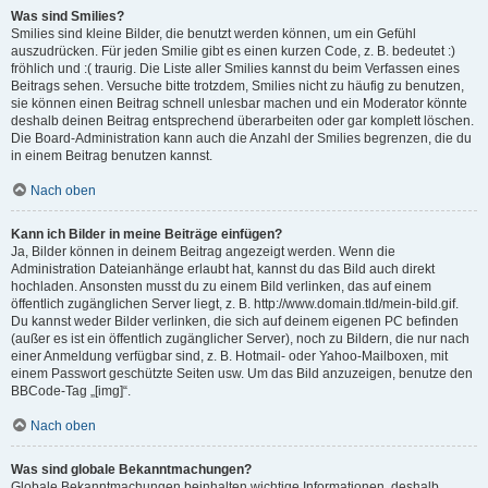
Was sind Smilies?
Smilies sind kleine Bilder, die benutzt werden können, um ein Gefühl
auszudrücken. Für jeden Smilie gibt es einen kurzen Code, z. B. bedeutet :)
fröhlich und :( traurig. Die Liste aller Smilies kannst du beim Verfassen eines
Beitrags sehen. Versuche bitte trotzdem, Smilies nicht zu häufig zu benutzen,
sie können einen Beitrag schnell unlesbar machen und ein Moderator könnte
deshalb deinen Beitrag entsprechend überarbeiten oder gar komplett löschen.
Die Board-Administration kann auch die Anzahl der Smilies begrenzen, die du
in einem Beitrag benutzen kannst.
Nach oben
Kann ich Bilder in meine Beiträge einfügen?
Ja, Bilder können in deinem Beitrag angezeigt werden. Wenn die
Administration Dateianhänge erlaubt hat, kannst du das Bild auch direkt
hochladen. Ansonsten musst du zu einem Bild verlinken, das auf einem
öffentlich zugänglichen Server liegt, z. B. http://www.domain.tld/mein-bild.gif.
Du kannst weder Bilder verlinken, die sich auf deinem eigenen PC befinden
(außer es ist ein öffentlich zugänglicher Server), noch zu Bildern, die nur nach
einer Anmeldung verfügbar sind, z. B. Hotmail- oder Yahoo-Mailboxen, mit
einem Passwort geschützte Seiten usw. Um das Bild anzuzeigen, benutze den
BBCode-Tag „[img]“.
Nach oben
Was sind globale Bekanntmachungen?
Globale Bekanntmachungen beinhalten wichtige Informationen, deshalb