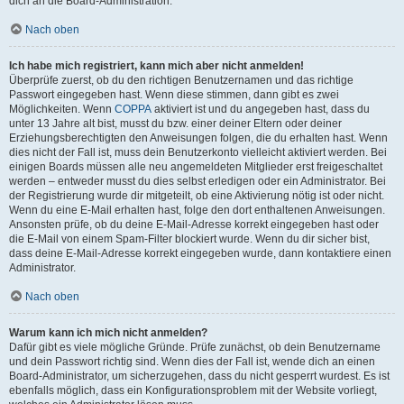
dich an die Board-Administration.
Nach oben
Ich habe mich registriert, kann mich aber nicht anmelden!
Überprüfe zuerst, ob du den richtigen Benutzernamen und das richtige
Passwort eingegeben hast. Wenn diese stimmen, dann gibt es zwei
Möglichkeiten. Wenn
COPPA
aktiviert ist und du angegeben hast, dass du
unter 13 Jahre alt bist, musst du bzw. einer deiner Eltern oder deiner
Erziehungsberechtigten den Anweisungen folgen, die du erhalten hast. Wenn
dies nicht der Fall ist, muss dein Benutzerkonto vielleicht aktiviert werden. Bei
einigen Boards müssen alle neu angemeldeten Mitglieder erst freigeschaltet
werden – entweder musst du dies selbst erledigen oder ein Administrator. Bei
der Registrierung wurde dir mitgeteilt, ob eine Aktivierung nötig ist oder nicht.
Wenn du eine E-Mail erhalten hast, folge den dort enthaltenen Anweisungen.
Ansonsten prüfe, ob du deine E-Mail-Adresse korrekt eingegeben hast oder
die E-Mail von einem Spam-Filter blockiert wurde. Wenn du dir sicher bist,
dass deine E-Mail-Adresse korrekt eingegeben wurde, dann kontaktiere einen
Administrator.
Nach oben
Warum kann ich mich nicht anmelden?
Dafür gibt es viele mögliche Gründe. Prüfe zunächst, ob dein Benutzername
und dein Passwort richtig sind. Wenn dies der Fall ist, wende dich an einen
Board-Administrator, um sicherzugehen, dass du nicht gesperrt wurdest. Es ist
ebenfalls möglich, dass ein Konfigurationsproblem mit der Website vorliegt,