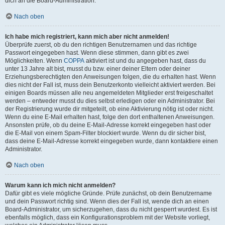
dich an die Board-Administration.
Nach oben
Ich habe mich registriert, kann mich aber nicht anmelden!
Überprüfe zuerst, ob du den richtigen Benutzernamen und das richtige
Passwort eingegeben hast. Wenn diese stimmen, dann gibt es zwei
Möglichkeiten. Wenn
COPPA
aktiviert ist und du angegeben hast, dass du
unter 13 Jahre alt bist, musst du bzw. einer deiner Eltern oder deiner
Erziehungsberechtigten den Anweisungen folgen, die du erhalten hast. Wenn
dies nicht der Fall ist, muss dein Benutzerkonto vielleicht aktiviert werden. Bei
einigen Boards müssen alle neu angemeldeten Mitglieder erst freigeschaltet
werden – entweder musst du dies selbst erledigen oder ein Administrator. Bei
der Registrierung wurde dir mitgeteilt, ob eine Aktivierung nötig ist oder nicht.
Wenn du eine E-Mail erhalten hast, folge den dort enthaltenen Anweisungen.
Ansonsten prüfe, ob du deine E-Mail-Adresse korrekt eingegeben hast oder
die E-Mail von einem Spam-Filter blockiert wurde. Wenn du dir sicher bist,
dass deine E-Mail-Adresse korrekt eingegeben wurde, dann kontaktiere einen
Administrator.
Nach oben
Warum kann ich mich nicht anmelden?
Dafür gibt es viele mögliche Gründe. Prüfe zunächst, ob dein Benutzername
und dein Passwort richtig sind. Wenn dies der Fall ist, wende dich an einen
Board-Administrator, um sicherzugehen, dass du nicht gesperrt wurdest. Es ist
ebenfalls möglich, dass ein Konfigurationsproblem mit der Website vorliegt,