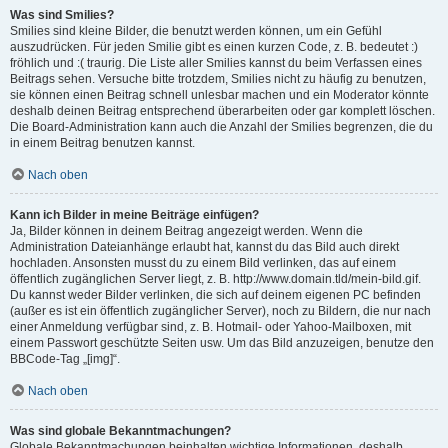
Was sind Smilies?
Smilies sind kleine Bilder, die benutzt werden können, um ein Gefühl
auszudrücken. Für jeden Smilie gibt es einen kurzen Code, z. B. bedeutet :)
fröhlich und :( traurig. Die Liste aller Smilies kannst du beim Verfassen eines
Beitrags sehen. Versuche bitte trotzdem, Smilies nicht zu häufig zu benutzen,
sie können einen Beitrag schnell unlesbar machen und ein Moderator könnte
deshalb deinen Beitrag entsprechend überarbeiten oder gar komplett löschen.
Die Board-Administration kann auch die Anzahl der Smilies begrenzen, die du
in einem Beitrag benutzen kannst.
Nach oben
Kann ich Bilder in meine Beiträge einfügen?
Ja, Bilder können in deinem Beitrag angezeigt werden. Wenn die
Administration Dateianhänge erlaubt hat, kannst du das Bild auch direkt
hochladen. Ansonsten musst du zu einem Bild verlinken, das auf einem
öffentlich zugänglichen Server liegt, z. B. http://www.domain.tld/mein-bild.gif.
Du kannst weder Bilder verlinken, die sich auf deinem eigenen PC befinden
(außer es ist ein öffentlich zugänglicher Server), noch zu Bildern, die nur nach
einer Anmeldung verfügbar sind, z. B. Hotmail- oder Yahoo-Mailboxen, mit
einem Passwort geschützte Seiten usw. Um das Bild anzuzeigen, benutze den
BBCode-Tag „[img]“.
Nach oben
Was sind globale Bekanntmachungen?
Globale Bekanntmachungen beinhalten wichtige Informationen, deshalb