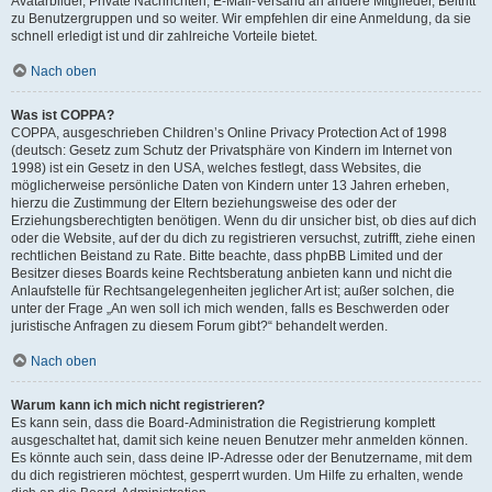
Avatarbilder, Private Nachrichten, E-Mail-Versand an andere Mitglieder, Beitritt
zu Benutzergruppen und so weiter. Wir empfehlen dir eine Anmeldung, da sie
schnell erledigt ist und dir zahlreiche Vorteile bietet.
Nach oben
Was ist COPPA?
COPPA, ausgeschrieben Children’s Online Privacy Protection Act of 1998
(deutsch: Gesetz zum Schutz der Privatsphäre von Kindern im Internet von
1998) ist ein Gesetz in den USA, welches festlegt, dass Websites, die
möglicherweise persönliche Daten von Kindern unter 13 Jahren erheben,
hierzu die Zustimmung der Eltern beziehungsweise des oder der
Erziehungsberechtigten benötigen. Wenn du dir unsicher bist, ob dies auf dich
oder die Website, auf der du dich zu registrieren versuchst, zutrifft, ziehe einen
rechtlichen Beistand zu Rate. Bitte beachte, dass phpBB Limited und der
Besitzer dieses Boards keine Rechtsberatung anbieten kann und nicht die
Anlaufstelle für Rechtsangelegenheiten jeglicher Art ist; außer solchen, die
unter der Frage „An wen soll ich mich wenden, falls es Beschwerden oder
juristische Anfragen zu diesem Forum gibt?“ behandelt werden.
Nach oben
Warum kann ich mich nicht registrieren?
Es kann sein, dass die Board-Administration die Registrierung komplett
ausgeschaltet hat, damit sich keine neuen Benutzer mehr anmelden können.
Es könnte auch sein, dass deine IP-Adresse oder der Benutzername, mit dem
du dich registrieren möchtest, gesperrt wurden. Um Hilfe zu erhalten, wende