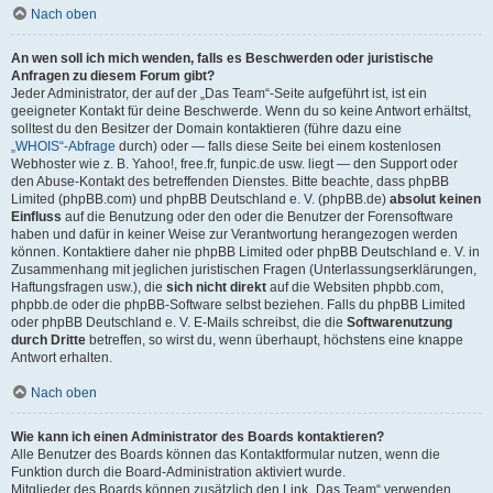
Nach oben
An wen soll ich mich wenden, falls es Beschwerden oder juristische
Anfragen zu diesem Forum gibt?
Jeder Administrator, der auf der „Das Team“-Seite aufgeführt ist, ist ein
geeigneter Kontakt für deine Beschwerde. Wenn du so keine Antwort erhältst,
solltest du den Besitzer der Domain kontaktieren (führe dazu eine
„WHOIS“-Abfrage
durch) oder — falls diese Seite bei einem kostenlosen
Webhoster wie z. B. Yahoo!, free.fr, funpic.de usw. liegt — den Support oder
den Abuse-Kontakt des betreffenden Dienstes. Bitte beachte, dass phpBB
Limited (phpBB.com) und phpBB Deutschland e. V. (phpBB.de)
absolut keinen
Einfluss
auf die Benutzung oder den oder die Benutzer der Forensoftware
haben und dafür in keiner Weise zur Verantwortung herangezogen werden
können. Kontaktiere daher nie phpBB Limited oder phpBB Deutschland e. V. in
Zusammenhang mit jeglichen juristischen Fragen (Unterlassungserklärungen,
Haftungsfragen usw.), die
sich nicht direkt
auf die Websiten phpbb.com,
phpbb.de oder die phpBB-Software selbst beziehen. Falls du phpBB Limited
oder phpBB Deutschland e. V. E-Mails schreibst, die die
Softwarenutzung
durch Dritte
betreffen, so wirst du, wenn überhaupt, höchstens eine knappe
Antwort erhalten.
Nach oben
Wie kann ich einen Administrator des Boards kontaktieren?
Alle Benutzer des Boards können das Kontaktformular nutzen, wenn die
Funktion durch die Board-Administration aktiviert wurde.
Mitglieder des Boards können zusätzlich den Link „Das Team“ verwenden.