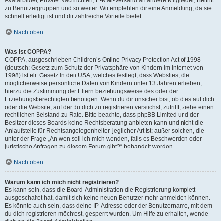
Avatarbilder, Private Nachrichten, E-Mail-Versand an andere Mitglieder, Beitritt
zu Benutzergruppen und so weiter. Wir empfehlen dir eine Anmeldung, da sie
schnell erledigt ist und dir zahlreiche Vorteile bietet.
Nach oben
Was ist COPPA?
COPPA, ausgeschrieben Children’s Online Privacy Protection Act of 1998
(deutsch: Gesetz zum Schutz der Privatsphäre von Kindern im Internet von
1998) ist ein Gesetz in den USA, welches festlegt, dass Websites, die
möglicherweise persönliche Daten von Kindern unter 13 Jahren erheben,
hierzu die Zustimmung der Eltern beziehungsweise des oder der
Erziehungsberechtigten benötigen. Wenn du dir unsicher bist, ob dies auf dich
oder die Website, auf der du dich zu registrieren versuchst, zutrifft, ziehe einen
rechtlichen Beistand zu Rate. Bitte beachte, dass phpBB Limited und der
Besitzer dieses Boards keine Rechtsberatung anbieten kann und nicht die
Anlaufstelle für Rechtsangelegenheiten jeglicher Art ist; außer solchen, die
unter der Frage „An wen soll ich mich wenden, falls es Beschwerden oder
juristische Anfragen zu diesem Forum gibt?“ behandelt werden.
Nach oben
Warum kann ich mich nicht registrieren?
Es kann sein, dass die Board-Administration die Registrierung komplett
ausgeschaltet hat, damit sich keine neuen Benutzer mehr anmelden können.
Es könnte auch sein, dass deine IP-Adresse oder der Benutzername, mit dem
du dich registrieren möchtest, gesperrt wurden. Um Hilfe zu erhalten, wende