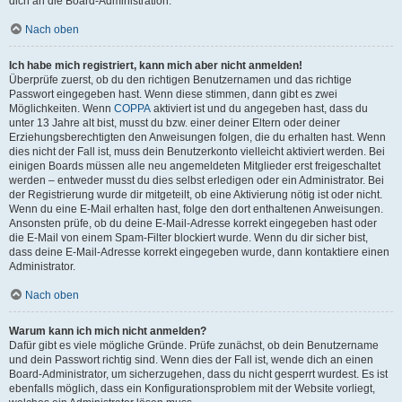
dich an die Board-Administration.
Nach oben
Ich habe mich registriert, kann mich aber nicht anmelden!
Überprüfe zuerst, ob du den richtigen Benutzernamen und das richtige
Passwort eingegeben hast. Wenn diese stimmen, dann gibt es zwei
Möglichkeiten. Wenn
COPPA
aktiviert ist und du angegeben hast, dass du
unter 13 Jahre alt bist, musst du bzw. einer deiner Eltern oder deiner
Erziehungsberechtigten den Anweisungen folgen, die du erhalten hast. Wenn
dies nicht der Fall ist, muss dein Benutzerkonto vielleicht aktiviert werden. Bei
einigen Boards müssen alle neu angemeldeten Mitglieder erst freigeschaltet
werden – entweder musst du dies selbst erledigen oder ein Administrator. Bei
der Registrierung wurde dir mitgeteilt, ob eine Aktivierung nötig ist oder nicht.
Wenn du eine E-Mail erhalten hast, folge den dort enthaltenen Anweisungen.
Ansonsten prüfe, ob du deine E-Mail-Adresse korrekt eingegeben hast oder
die E-Mail von einem Spam-Filter blockiert wurde. Wenn du dir sicher bist,
dass deine E-Mail-Adresse korrekt eingegeben wurde, dann kontaktiere einen
Administrator.
Nach oben
Warum kann ich mich nicht anmelden?
Dafür gibt es viele mögliche Gründe. Prüfe zunächst, ob dein Benutzername
und dein Passwort richtig sind. Wenn dies der Fall ist, wende dich an einen
Board-Administrator, um sicherzugehen, dass du nicht gesperrt wurdest. Es ist
ebenfalls möglich, dass ein Konfigurationsproblem mit der Website vorliegt,