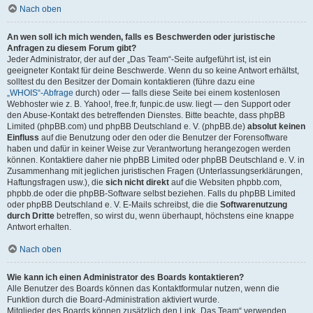
Nach oben
An wen soll ich mich wenden, falls es Beschwerden oder juristische
Anfragen zu diesem Forum gibt?
Jeder Administrator, der auf der „Das Team“-Seite aufgeführt ist, ist ein
geeigneter Kontakt für deine Beschwerde. Wenn du so keine Antwort erhältst,
solltest du den Besitzer der Domain kontaktieren (führe dazu eine
„WHOIS“-Abfrage
durch) oder — falls diese Seite bei einem kostenlosen
Webhoster wie z. B. Yahoo!, free.fr, funpic.de usw. liegt — den Support oder
den Abuse-Kontakt des betreffenden Dienstes. Bitte beachte, dass phpBB
Limited (phpBB.com) und phpBB Deutschland e. V. (phpBB.de)
absolut keinen
Einfluss
auf die Benutzung oder den oder die Benutzer der Forensoftware
haben und dafür in keiner Weise zur Verantwortung herangezogen werden
können. Kontaktiere daher nie phpBB Limited oder phpBB Deutschland e. V. in
Zusammenhang mit jeglichen juristischen Fragen (Unterlassungserklärungen,
Haftungsfragen usw.), die
sich nicht direkt
auf die Websiten phpbb.com,
phpbb.de oder die phpBB-Software selbst beziehen. Falls du phpBB Limited
oder phpBB Deutschland e. V. E-Mails schreibst, die die
Softwarenutzung
durch Dritte
betreffen, so wirst du, wenn überhaupt, höchstens eine knappe
Antwort erhalten.
Nach oben
Wie kann ich einen Administrator des Boards kontaktieren?
Alle Benutzer des Boards können das Kontaktformular nutzen, wenn die
Funktion durch die Board-Administration aktiviert wurde.
Mitglieder des Boards können zusätzlich den Link „Das Team“ verwenden.