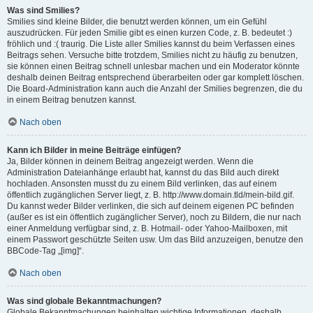
Was sind Smilies?
Smilies sind kleine Bilder, die benutzt werden können, um ein Gefühl
auszudrücken. Für jeden Smilie gibt es einen kurzen Code, z. B. bedeutet :)
fröhlich und :( traurig. Die Liste aller Smilies kannst du beim Verfassen eines
Beitrags sehen. Versuche bitte trotzdem, Smilies nicht zu häufig zu benutzen,
sie können einen Beitrag schnell unlesbar machen und ein Moderator könnte
deshalb deinen Beitrag entsprechend überarbeiten oder gar komplett löschen.
Die Board-Administration kann auch die Anzahl der Smilies begrenzen, die du
in einem Beitrag benutzen kannst.
Nach oben
Kann ich Bilder in meine Beiträge einfügen?
Ja, Bilder können in deinem Beitrag angezeigt werden. Wenn die
Administration Dateianhänge erlaubt hat, kannst du das Bild auch direkt
hochladen. Ansonsten musst du zu einem Bild verlinken, das auf einem
öffentlich zugänglichen Server liegt, z. B. http://www.domain.tld/mein-bild.gif.
Du kannst weder Bilder verlinken, die sich auf deinem eigenen PC befinden
(außer es ist ein öffentlich zugänglicher Server), noch zu Bildern, die nur nach
einer Anmeldung verfügbar sind, z. B. Hotmail- oder Yahoo-Mailboxen, mit
einem Passwort geschützte Seiten usw. Um das Bild anzuzeigen, benutze den
BBCode-Tag „[img]“.
Nach oben
Was sind globale Bekanntmachungen?
Globale Bekanntmachungen beinhalten wichtige Informationen, deshalb