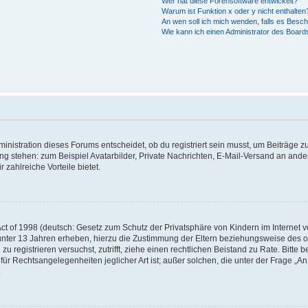
Wer hat diese Forensoftware entwickelt?
Warum ist Funktion x oder y nicht enthalten
An wen soll ich mich wenden, falls es Besc
Wie kann ich einen Administrator des Board
istration dieses Forums entscheidet, ob du registriert sein musst, um Beiträge zu s
ung stehen: zum Beispiel Avatarbilder, Private Nachrichten, E-Mail-Versand an ander
 zahlreiche Vorteile bietet.
t of 1998 (deutsch: Gesetz zum Schutz der Privatsphäre von Kindern im Internet vo
unter 13 Jahren erheben, hierzu die Zustimmung der Eltern beziehungsweise des o
h zu registrieren versuchst, zutrifft, ziehe einen rechtlichen Beistand zu Rate. Bit
für Rechtsangelegenheiten jeglicher Art ist; außer solchen, die unter der Frage „
.