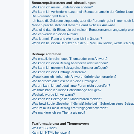
Benutzerpräferenzen und -einstellungen
Wie kann ich meine Einstellungen ändern?
Wie kann ich verhindern, dass mein Benutzername in der Online-Liste 
Die Forenuhr geht falsch!
Ich habe die Zeitzone eingestellt, aber die Forenuhr geht immer noch f
Meine Sprache steht auf diesem Board nicht zur Auswahl!
Was sind das für Bilder, die bei meinem Benutzernamen angezeigt we
Wie verwende ich einen Avatar?
Was ist mein Rang und wie kann ich ihn ändern?
Wenn ich bei einem Benutzer auf den E-Mail-Link klicke, werde ich au
Beiträge schreiben
Wie erstelle ich ein neues Thema oder eine Antwort?
Wie kann ich einen Beitrag bearbeiten oder löschen?
Wie kann ich meinem Beitrag eine Signatur anfügen?
Wie kann ich eine Umfrage erstellen?
Wieso kann ich nicht mehr Antwortmöglichkeiten erstellen?
Wie bearbeite oder lösche ich eine Umfrage?
Warum kann ich auf bestimmte Foren nicht zugreifen?
Weshalb kann ich keine Dateianhänge anfügen?
Weshalb wurde ich verwarnt?
Wie kann ich Beiträge den Moderatoren melden?
Was bewirkt die „Speichern“-Schaltfläche beim Schreiben eines Beitra
Warum muss mein Beitrag erst freigegeben werden?
Wie markiere ich ein Thema als neu?
Textformatierung und Thementypen
Was ist BBCode?
Kann ich HTML benutzen?