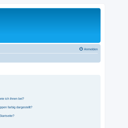
Anmelden
ete ich ihnen bei?
en farbig dargestellt?
tartseite?