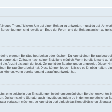
„Neues Thema“ klicken. Um auf einen Beitrag zu antworten, musst du auf „Antworte
e Berechtigungen sind jeweils am Ende der Foren- und der Beitragsansicht aufgeliste
r deine eigenen Beiträge bearbeiten oder löschen. Du kannst einen Beitrag bearbe
inen begrenzten Zeitraum nach seiner Erstellung möglich. Wenn bereits jemand auf de
 die Anzahl als auch der letzte Zeitpunkt der Bearbeitungen angezeigt. Dieser Hi
en Beitrag überarbeitet hat. Diese können jedoch, falls sie es für nötig halten, ei
hen können, wenn bereits jemand darauf geantwortet hat.
st eine solche in den Einstellungen in deinem persönlichen Bereich entwerfen. Na
eren. Du kannst eine Signatur auch hinzufügen, indem du in deinem persönlichen 
atur verfassen möchtest, so kannst du dort einfach das Kontrollkästchen „Signatu