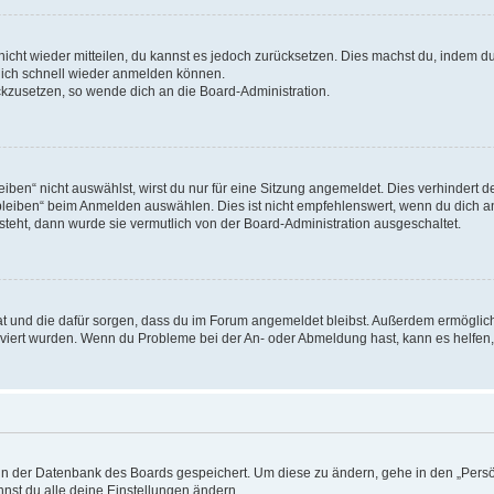
 nicht wieder mitteilen, du kannst es jedoch zurücksetzen. Dies machst du, indem 
 dich schnell wieder anmelden können.
ückzusetzen, so wende dich an die Board-Administration.
en“ nicht auswählst, wirst du nur für eine Sitzung angemeldet. Dies verhindert 
leiben“ beim Anmelden auswählen. Dies ist nicht empfehlenswert, wenn du dich an
 steht, dann wurde sie vermutlich von der Board-Administration ausgeschaltet.
 hat und die dafür sorgen, dass du im Forum angemeldet bleibst. Außerdem ermögli
tiviert wurden. Wenn du Probleme bei der An- oder Abmeldung hast, kann es helfen
n in der Datenbank des Boards gespeichert. Um diese zu ändern, gehe in den „Persö
nst du alle deine Einstellungen ändern.