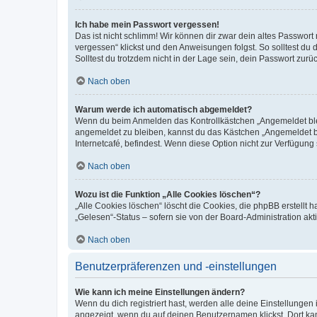
Ich habe mein Passwort vergessen!
Das ist nicht schlimm! Wir können dir zwar dein altes Passwort
vergessen“ klickst und den Anweisungen folgst. So solltest du
Solltest du trotzdem nicht in der Lage sein, dein Passwort zur
Nach oben
Warum werde ich automatisch abgemeldet?
Wenn du beim Anmelden das Kontrollkästchen „Angemeldet bleib
angemeldet zu bleiben, kannst du das Kästchen „Angemeldet b
Internetcafé, befindest. Wenn diese Option nicht zur Verfügung
Nach oben
Wozu ist die Funktion „Alle Cookies löschen“?
„Alle Cookies löschen“ löscht die Cookies, die phpBB erstellt
„Gelesen“-Status – sofern sie von der Board-Administration ak
Nach oben
Benutzerpräferenzen und -einstellungen
Wie kann ich meine Einstellungen ändern?
Wenn du dich registriert hast, werden alle deine Einstellunge
angezeigt, wenn du auf deinen Benutzernamen klickst. Dort kan