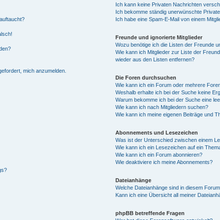
Ich kann keine Privaten Nachrichten versch
Ich bekomme ständig unerwünschte Private
auftaucht?
Ich habe eine Spam-E-Mail von einem Mitgli
alsch!
Freunde und ignorierte Mitglieder
Wozu benötige ich die Listen der Freunde un
rden?
Wie kann ich Mitglieder zur Liste der Freund
wieder aus den Listen entfernen?
fgefordert, mich anzumelden.
Die Foren durchsuchen
Wie kann ich ein Forum oder mehrere For
Weshalb erhalte ich bei der Suche keine Er
Warum bekomme ich bei der Suche eine lee
Wie kann ich nach Mitgliedern suchen?
Wie kann ich meine eigenen Beiträge und T
Abonnements und Lesezeichen
Was ist der Unterschied zwischen einem L
Wie kann ich ein Lesezeichen auf ein Them
Wie kann ich ein Forum abonnieren?
Wie deaktiviere ich meine Abonnements?
gs?
Dateianhänge
Welche Dateianhänge sind in diesem Forum
Kann ich eine Übersicht all meiner Dateian
phpBB betreffende Fragen