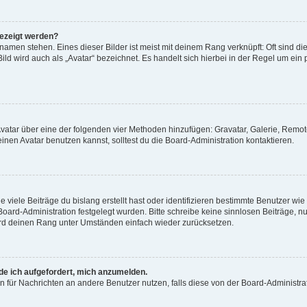
gezeigt werden?
amen stehen. Eines dieser Bilder ist meist mit deinem Rang verknüpft: Oft sind di
ld wird auch als „Avatar“ bezeichnet. Es handelt sich hierbei in der Regel um ein
 Avatar über eine der folgenden vier Methoden hinzufügen: Gravatar, Galerie, Rem
en Avatar benutzen kannst, solltest du die Board-Administration kontaktieren.
viele Beiträge du bislang erstellt hast oder identifizieren bestimmte Benutzer w
 Board-Administration festgelegt wurden. Bitte schreibe keine sinnlosen Beiträge
wird deinen Rang unter Umständen einfach wieder zurücksetzen.
rde ich aufgefordert, mich anzumelden.
ion für Nachrichten an andere Benutzer nutzen, falls diese von der Board-Administ