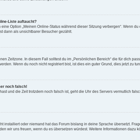
ine-Liste auftaucht?
n eine Option „Meinen Online-Status während dieser Sitzung verbergen“. Wenn du d
st dann als unsichtbarer Besucher gezählt.
en Zeitzone. In diesem Fall solltest du im „Persönlichen Bereich“ die für dich passe
den. Wenn du noch nicht registriert bist, ist dies ein guter Grund, dies jetzt zu tun
mer noch falsch!
t hast und die Zeit trotzdem noch falsch ist, geht die Uhr des Servers vermutlich fal
t installiert oder niemand hat das Forum bislang in deine Sprache übersetzt. Frag
, würden wir uns freuen, wenn du es übersetzen würdest. Weitere Informationen dazu