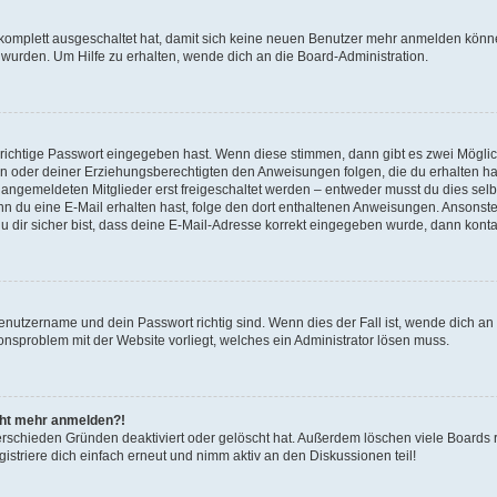
g komplett ausgeschaltet hat, damit sich keine neuen Benutzer mehr anmelden könn
 wurden. Um Hilfe zu erhalten, wende dich an die Board-Administration.
 richtige Passwort eingegeben hast. Wenn diese stimmen, dann gibt es zwei Mögl
tern oder deiner Erziehungsberechtigten den Anweisungen folgen, die du erhalten ha
u angemeldeten Mitglieder erst freigeschaltet werden – entweder musst du dies selbs
. Wenn du eine E-Mail erhalten hast, folge den dort enthaltenen Anweisungen. Ansons
 dir sicher bist, dass deine E-Mail-Adresse korrekt eingegeben wurde, dann kontak
Benutzername und dein Passwort richtig sind. Wenn dies der Fall ist, wende dich a
ionsproblem mit der Website vorliegt, welches ein Administrator lösen muss.
icht mehr anmelden?!
erschieden Gründen deaktiviert oder gelöscht hat. Außerdem löschen viele Boards r
triere dich einfach erneut und nimm aktiv an den Diskussionen teil!