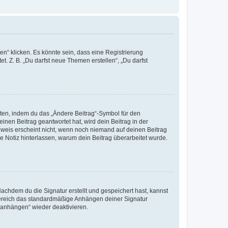
n“ klicken. Es könnte sein, dass eine Registrierung
t. Z. B. „Du darfst neue Themen erstellen“, „Du darfst
iten, indem du das „Ändere Beitrag“-Symbol für den
inen Beitrag geantwortet hat, wird dein Beitrag in der
nweis erscheint nicht, wenn noch niemand auf deinen Beitrag
ne Notiz hinterlassen, warum dein Beitrag überarbeitet wurde.
chdem du die Signatur erstellt und gespeichert hast, kannst
Bereich das standardmäßige Anhängen deiner Signatur
r anhängen“ wieder deaktivieren.