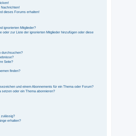
icken!
 Nachrichten!
ed dieses Forums erhalten!
d ignorierten Mitglieder?
e oder zur Liste der ignorierten Mitglieder hinzufügen oder diese
en durchsuchen?
gebnisse?
re Seite?
hemen finden?
esezeichen und einem Abonnements für ein Thema oder Forum?
a setzen oder ein Thema abonnieren?
 zulässig?
hänge erhalten?