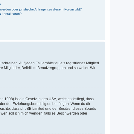
?
hwerden oder juristische Anfragen zu diesem Forum gibt?
s kontaktieren?
chreiben. Auf jeden Fall erhältst du als registriertes Mitglied
e Mitglieder, Beitritt zu Benutzergruppen und so weiter. Wir
n 1998) ist ein Gesetz in den USA, welches festlegt, dass
der der Erziehungsberechtigten benötigen. Wenn du dir
te beachte, dass phpBB Limited und der Besitzer dieses Boards
An wen soll ich mich wenden, falls es Beschwerden oder