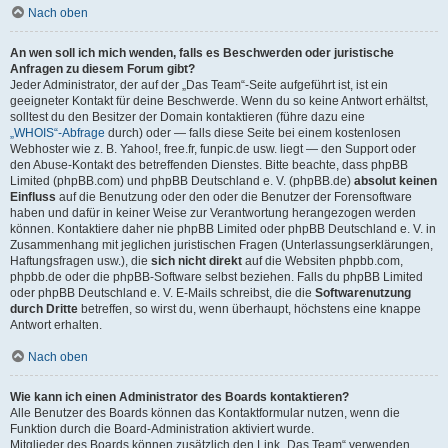
Nach oben
An wen soll ich mich wenden, falls es Beschwerden oder juristische
Anfragen zu diesem Forum gibt?
Jeder Administrator, der auf der „Das Team“-Seite aufgeführt ist, ist ein
geeigneter Kontakt für deine Beschwerde. Wenn du so keine Antwort erhältst,
solltest du den Besitzer der Domain kontaktieren (führe dazu eine
„WHOIS“-Abfrage
durch) oder — falls diese Seite bei einem kostenlosen
Webhoster wie z. B. Yahoo!, free.fr, funpic.de usw. liegt — den Support oder
den Abuse-Kontakt des betreffenden Dienstes. Bitte beachte, dass phpBB
Limited (phpBB.com) und phpBB Deutschland e. V. (phpBB.de)
absolut keinen
Einfluss
auf die Benutzung oder den oder die Benutzer der Forensoftware
haben und dafür in keiner Weise zur Verantwortung herangezogen werden
können. Kontaktiere daher nie phpBB Limited oder phpBB Deutschland e. V. in
Zusammenhang mit jeglichen juristischen Fragen (Unterlassungserklärungen,
Haftungsfragen usw.), die
sich nicht direkt
auf die Websiten phpbb.com,
phpbb.de oder die phpBB-Software selbst beziehen. Falls du phpBB Limited
oder phpBB Deutschland e. V. E-Mails schreibst, die die
Softwarenutzung
durch Dritte
betreffen, so wirst du, wenn überhaupt, höchstens eine knappe
Antwort erhalten.
Nach oben
Wie kann ich einen Administrator des Boards kontaktieren?
Alle Benutzer des Boards können das Kontaktformular nutzen, wenn die
Funktion durch die Board-Administration aktiviert wurde.
Mitglieder des Boards können zusätzlich den Link „Das Team“ verwenden.