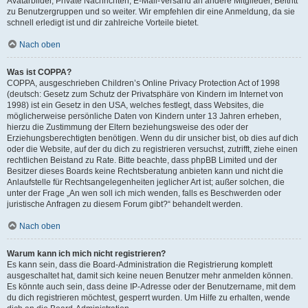
Avatarbilder, Private Nachrichten, E-Mail-Versand an andere Mitglieder, Beitritt
zu Benutzergruppen und so weiter. Wir empfehlen dir eine Anmeldung, da sie
schnell erledigt ist und dir zahlreiche Vorteile bietet.
Nach oben
Was ist COPPA?
COPPA, ausgeschrieben Children’s Online Privacy Protection Act of 1998
(deutsch: Gesetz zum Schutz der Privatsphäre von Kindern im Internet von
1998) ist ein Gesetz in den USA, welches festlegt, dass Websites, die
möglicherweise persönliche Daten von Kindern unter 13 Jahren erheben,
hierzu die Zustimmung der Eltern beziehungsweise des oder der
Erziehungsberechtigten benötigen. Wenn du dir unsicher bist, ob dies auf dich
oder die Website, auf der du dich zu registrieren versuchst, zutrifft, ziehe einen
rechtlichen Beistand zu Rate. Bitte beachte, dass phpBB Limited und der
Besitzer dieses Boards keine Rechtsberatung anbieten kann und nicht die
Anlaufstelle für Rechtsangelegenheiten jeglicher Art ist; außer solchen, die
unter der Frage „An wen soll ich mich wenden, falls es Beschwerden oder
juristische Anfragen zu diesem Forum gibt?“ behandelt werden.
Nach oben
Warum kann ich mich nicht registrieren?
Es kann sein, dass die Board-Administration die Registrierung komplett
ausgeschaltet hat, damit sich keine neuen Benutzer mehr anmelden können.
Es könnte auch sein, dass deine IP-Adresse oder der Benutzername, mit dem
du dich registrieren möchtest, gesperrt wurden. Um Hilfe zu erhalten, wende