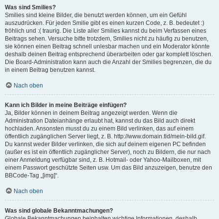
Was sind Smilies?
Smilies sind kleine Bilder, die benutzt werden können, um ein Gefühl
auszudrücken. Für jeden Smilie gibt es einen kurzen Code, z. B. bedeutet :)
fröhlich und :( traurig. Die Liste aller Smilies kannst du beim Verfassen eines
Beitrags sehen. Versuche bitte trotzdem, Smilies nicht zu häufig zu benutzen,
sie können einen Beitrag schnell unlesbar machen und ein Moderator könnte
deshalb deinen Beitrag entsprechend überarbeiten oder gar komplett löschen.
Die Board-Administration kann auch die Anzahl der Smilies begrenzen, die du
in einem Beitrag benutzen kannst.
Nach oben
Kann ich Bilder in meine Beiträge einfügen?
Ja, Bilder können in deinem Beitrag angezeigt werden. Wenn die
Administration Dateianhänge erlaubt hat, kannst du das Bild auch direkt
hochladen. Ansonsten musst du zu einem Bild verlinken, das auf einem
öffentlich zugänglichen Server liegt, z. B. http://www.domain.tld/mein-bild.gif.
Du kannst weder Bilder verlinken, die sich auf deinem eigenen PC befinden
(außer es ist ein öffentlich zugänglicher Server), noch zu Bildern, die nur nach
einer Anmeldung verfügbar sind, z. B. Hotmail- oder Yahoo-Mailboxen, mit
einem Passwort geschützte Seiten usw. Um das Bild anzuzeigen, benutze den
BBCode-Tag „[img]“.
Nach oben
Was sind globale Bekanntmachungen?
Globale Bekanntmachungen beinhalten wichtige Informationen, deshalb