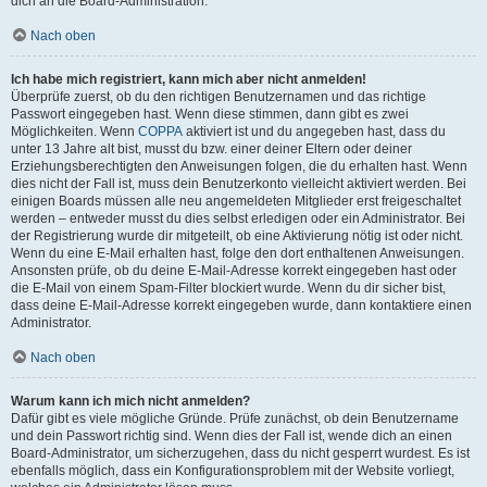
dich an die Board-Administration.
Nach oben
Ich habe mich registriert, kann mich aber nicht anmelden!
Überprüfe zuerst, ob du den richtigen Benutzernamen und das richtige
Passwort eingegeben hast. Wenn diese stimmen, dann gibt es zwei
Möglichkeiten. Wenn
COPPA
aktiviert ist und du angegeben hast, dass du
unter 13 Jahre alt bist, musst du bzw. einer deiner Eltern oder deiner
Erziehungsberechtigten den Anweisungen folgen, die du erhalten hast. Wenn
dies nicht der Fall ist, muss dein Benutzerkonto vielleicht aktiviert werden. Bei
einigen Boards müssen alle neu angemeldeten Mitglieder erst freigeschaltet
werden – entweder musst du dies selbst erledigen oder ein Administrator. Bei
der Registrierung wurde dir mitgeteilt, ob eine Aktivierung nötig ist oder nicht.
Wenn du eine E-Mail erhalten hast, folge den dort enthaltenen Anweisungen.
Ansonsten prüfe, ob du deine E-Mail-Adresse korrekt eingegeben hast oder
die E-Mail von einem Spam-Filter blockiert wurde. Wenn du dir sicher bist,
dass deine E-Mail-Adresse korrekt eingegeben wurde, dann kontaktiere einen
Administrator.
Nach oben
Warum kann ich mich nicht anmelden?
Dafür gibt es viele mögliche Gründe. Prüfe zunächst, ob dein Benutzername
und dein Passwort richtig sind. Wenn dies der Fall ist, wende dich an einen
Board-Administrator, um sicherzugehen, dass du nicht gesperrt wurdest. Es ist
ebenfalls möglich, dass ein Konfigurationsproblem mit der Website vorliegt,