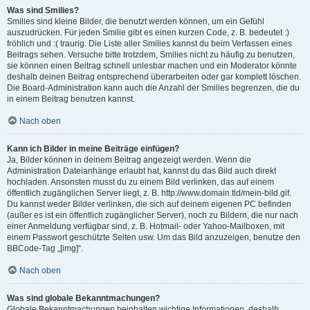
Was sind Smilies?
Smilies sind kleine Bilder, die benutzt werden können, um ein Gefühl
auszudrücken. Für jeden Smilie gibt es einen kurzen Code, z. B. bedeutet :)
fröhlich und :( traurig. Die Liste aller Smilies kannst du beim Verfassen eines
Beitrags sehen. Versuche bitte trotzdem, Smilies nicht zu häufig zu benutzen,
sie können einen Beitrag schnell unlesbar machen und ein Moderator könnte
deshalb deinen Beitrag entsprechend überarbeiten oder gar komplett löschen.
Die Board-Administration kann auch die Anzahl der Smilies begrenzen, die du
in einem Beitrag benutzen kannst.
Nach oben
Kann ich Bilder in meine Beiträge einfügen?
Ja, Bilder können in deinem Beitrag angezeigt werden. Wenn die
Administration Dateianhänge erlaubt hat, kannst du das Bild auch direkt
hochladen. Ansonsten musst du zu einem Bild verlinken, das auf einem
öffentlich zugänglichen Server liegt, z. B. http://www.domain.tld/mein-bild.gif.
Du kannst weder Bilder verlinken, die sich auf deinem eigenen PC befinden
(außer es ist ein öffentlich zugänglicher Server), noch zu Bildern, die nur nach
einer Anmeldung verfügbar sind, z. B. Hotmail- oder Yahoo-Mailboxen, mit
einem Passwort geschützte Seiten usw. Um das Bild anzuzeigen, benutze den
BBCode-Tag „[img]“.
Nach oben
Was sind globale Bekanntmachungen?
Globale Bekanntmachungen beinhalten wichtige Informationen, deshalb