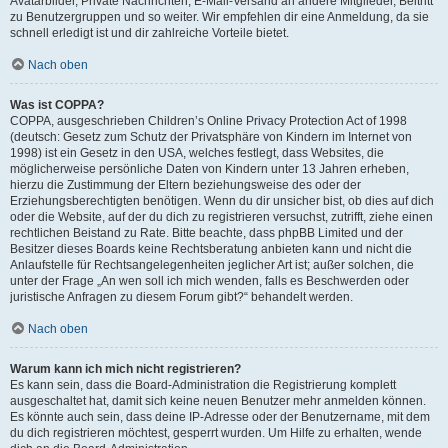
Avatarbilder, Private Nachrichten, E-Mail-Versand an andere Mitglieder, Beitritt
zu Benutzergruppen und so weiter. Wir empfehlen dir eine Anmeldung, da sie
schnell erledigt ist und dir zahlreiche Vorteile bietet.
Nach oben
Was ist COPPA?
COPPA, ausgeschrieben Children’s Online Privacy Protection Act of 1998
(deutsch: Gesetz zum Schutz der Privatsphäre von Kindern im Internet von
1998) ist ein Gesetz in den USA, welches festlegt, dass Websites, die
möglicherweise persönliche Daten von Kindern unter 13 Jahren erheben,
hierzu die Zustimmung der Eltern beziehungsweise des oder der
Erziehungsberechtigten benötigen. Wenn du dir unsicher bist, ob dies auf dich
oder die Website, auf der du dich zu registrieren versuchst, zutrifft, ziehe einen
rechtlichen Beistand zu Rate. Bitte beachte, dass phpBB Limited und der
Besitzer dieses Boards keine Rechtsberatung anbieten kann und nicht die
Anlaufstelle für Rechtsangelegenheiten jeglicher Art ist; außer solchen, die
unter der Frage „An wen soll ich mich wenden, falls es Beschwerden oder
juristische Anfragen zu diesem Forum gibt?“ behandelt werden.
Nach oben
Warum kann ich mich nicht registrieren?
Es kann sein, dass die Board-Administration die Registrierung komplett
ausgeschaltet hat, damit sich keine neuen Benutzer mehr anmelden können.
Es könnte auch sein, dass deine IP-Adresse oder der Benutzername, mit dem
du dich registrieren möchtest, gesperrt wurden. Um Hilfe zu erhalten, wende