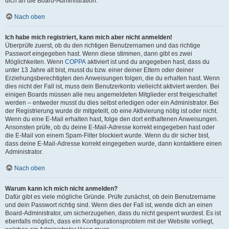
dich an die Board-Administration.
Nach oben
Ich habe mich registriert, kann mich aber nicht anmelden!
Überprüfe zuerst, ob du den richtigen Benutzernamen und das richtige
Passwort eingegeben hast. Wenn diese stimmen, dann gibt es zwei
Möglichkeiten. Wenn
COPPA
aktiviert ist und du angegeben hast, dass du
unter 13 Jahre alt bist, musst du bzw. einer deiner Eltern oder deiner
Erziehungsberechtigten den Anweisungen folgen, die du erhalten hast. Wenn
dies nicht der Fall ist, muss dein Benutzerkonto vielleicht aktiviert werden. Bei
einigen Boards müssen alle neu angemeldeten Mitglieder erst freigeschaltet
werden – entweder musst du dies selbst erledigen oder ein Administrator. Bei
der Registrierung wurde dir mitgeteilt, ob eine Aktivierung nötig ist oder nicht.
Wenn du eine E-Mail erhalten hast, folge den dort enthaltenen Anweisungen.
Ansonsten prüfe, ob du deine E-Mail-Adresse korrekt eingegeben hast oder
die E-Mail von einem Spam-Filter blockiert wurde. Wenn du dir sicher bist,
dass deine E-Mail-Adresse korrekt eingegeben wurde, dann kontaktiere einen
Administrator.
Nach oben
Warum kann ich mich nicht anmelden?
Dafür gibt es viele mögliche Gründe. Prüfe zunächst, ob dein Benutzername
und dein Passwort richtig sind. Wenn dies der Fall ist, wende dich an einen
Board-Administrator, um sicherzugehen, dass du nicht gesperrt wurdest. Es ist
ebenfalls möglich, dass ein Konfigurationsproblem mit der Website vorliegt,