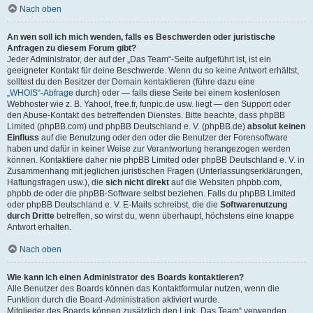
Nach oben
An wen soll ich mich wenden, falls es Beschwerden oder juristische
Anfragen zu diesem Forum gibt?
Jeder Administrator, der auf der „Das Team“-Seite aufgeführt ist, ist ein
geeigneter Kontakt für deine Beschwerde. Wenn du so keine Antwort erhältst,
solltest du den Besitzer der Domain kontaktieren (führe dazu eine
„WHOIS“-Abfrage
durch) oder — falls diese Seite bei einem kostenlosen
Webhoster wie z. B. Yahoo!, free.fr, funpic.de usw. liegt — den Support oder
den Abuse-Kontakt des betreffenden Dienstes. Bitte beachte, dass phpBB
Limited (phpBB.com) und phpBB Deutschland e. V. (phpBB.de)
absolut keinen
Einfluss
auf die Benutzung oder den oder die Benutzer der Forensoftware
haben und dafür in keiner Weise zur Verantwortung herangezogen werden
können. Kontaktiere daher nie phpBB Limited oder phpBB Deutschland e. V. in
Zusammenhang mit jeglichen juristischen Fragen (Unterlassungserklärungen,
Haftungsfragen usw.), die
sich nicht direkt
auf die Websiten phpbb.com,
phpbb.de oder die phpBB-Software selbst beziehen. Falls du phpBB Limited
oder phpBB Deutschland e. V. E-Mails schreibst, die die
Softwarenutzung
durch Dritte
betreffen, so wirst du, wenn überhaupt, höchstens eine knappe
Antwort erhalten.
Nach oben
Wie kann ich einen Administrator des Boards kontaktieren?
Alle Benutzer des Boards können das Kontaktformular nutzen, wenn die
Funktion durch die Board-Administration aktiviert wurde.
Mitglieder des Boards können zusätzlich den Link „Das Team“ verwenden.