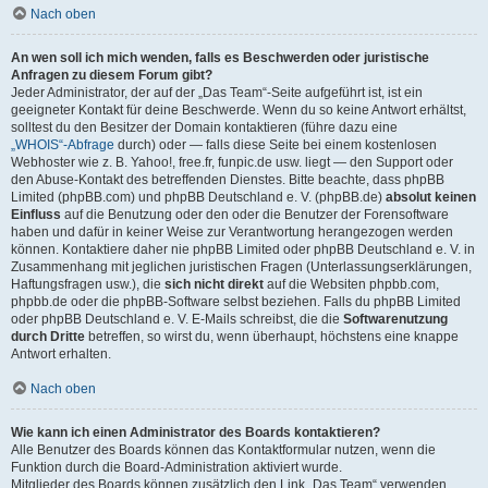
Nach oben
An wen soll ich mich wenden, falls es Beschwerden oder juristische
Anfragen zu diesem Forum gibt?
Jeder Administrator, der auf der „Das Team“-Seite aufgeführt ist, ist ein
geeigneter Kontakt für deine Beschwerde. Wenn du so keine Antwort erhältst,
solltest du den Besitzer der Domain kontaktieren (führe dazu eine
„WHOIS“-Abfrage
durch) oder — falls diese Seite bei einem kostenlosen
Webhoster wie z. B. Yahoo!, free.fr, funpic.de usw. liegt — den Support oder
den Abuse-Kontakt des betreffenden Dienstes. Bitte beachte, dass phpBB
Limited (phpBB.com) und phpBB Deutschland e. V. (phpBB.de)
absolut keinen
Einfluss
auf die Benutzung oder den oder die Benutzer der Forensoftware
haben und dafür in keiner Weise zur Verantwortung herangezogen werden
können. Kontaktiere daher nie phpBB Limited oder phpBB Deutschland e. V. in
Zusammenhang mit jeglichen juristischen Fragen (Unterlassungserklärungen,
Haftungsfragen usw.), die
sich nicht direkt
auf die Websiten phpbb.com,
phpbb.de oder die phpBB-Software selbst beziehen. Falls du phpBB Limited
oder phpBB Deutschland e. V. E-Mails schreibst, die die
Softwarenutzung
durch Dritte
betreffen, so wirst du, wenn überhaupt, höchstens eine knappe
Antwort erhalten.
Nach oben
Wie kann ich einen Administrator des Boards kontaktieren?
Alle Benutzer des Boards können das Kontaktformular nutzen, wenn die
Funktion durch die Board-Administration aktiviert wurde.
Mitglieder des Boards können zusätzlich den Link „Das Team“ verwenden.