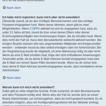
dich an die Board-Administration.
Nach oben
Ich habe mich registriert, kann mich aber nicht anmelden!
Überprüfe zuerst, ob du den richtigen Benutzernamen und das richtige
Passwort eingegeben hast. Wenn diese stimmen, dann gibt es zwei
Möglichkeiten. Wenn
COPPA
aktiviert ist und du angegeben hast, dass du
unter 13 Jahre alt bist, musst du bzw. einer deiner Eltern oder deiner
Erziehungsberechtigten den Anweisungen folgen, die du erhalten hast. Wenn
dies nicht der Fall ist, muss dein Benutzerkonto vielleicht aktiviert werden. Bei
einigen Boards müssen alle neu angemeldeten Mitglieder erst freigeschaltet
werden – entweder musst du dies selbst erledigen oder ein Administrator. Bei
der Registrierung wurde dir mitgeteilt, ob eine Aktivierung nötig ist oder nicht.
Wenn du eine E-Mail erhalten hast, folge den dort enthaltenen Anweisungen.
Ansonsten prüfe, ob du deine E-Mail-Adresse korrekt eingegeben hast oder
die E-Mail von einem Spam-Filter blockiert wurde. Wenn du dir sicher bist,
dass deine E-Mail-Adresse korrekt eingegeben wurde, dann kontaktiere einen
Administrator.
Nach oben
Warum kann ich mich nicht anmelden?
Dafür gibt es viele mögliche Gründe. Prüfe zunächst, ob dein Benutzername
und dein Passwort richtig sind. Wenn dies der Fall ist, wende dich an einen
Board-Administrator, um sicherzugehen, dass du nicht gesperrt wurdest. Es ist
ebenfalls möglich, dass ein Konfigurationsproblem mit der Website vorliegt,