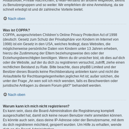
Avatarbilder, Private Nachrichten, E-Mail-Versand an andere Mitglieder, Beitritt
zu Benutzergruppen und so weiter. Wir empfehlen dir eine Anmeldung, da sie
schnell erledigt ist und dir zahlreiche Vorteile bietet.
Nach oben
Was ist COPPA?
COPPA, ausgeschrieben Children’s Online Privacy Protection Act of 1998
(deutsch: Gesetz zum Schutz der Privatsphäre von Kindern im Internet von
1998) ist ein Gesetz in den USA, welches festlegt, dass Websites, die
möglicherweise persönliche Daten von Kindern unter 13 Jahren erheben,
hierzu die Zustimmung der Eltern beziehungsweise des oder der
Erziehungsberechtigten benötigen. Wenn du dir unsicher bist, ob dies auf dich
oder die Website, auf der du dich zu registrieren versuchst, zutrifft, ziehe einen
rechtlichen Beistand zu Rate. Bitte beachte, dass phpBB Limited und der
Besitzer dieses Boards keine Rechtsberatung anbieten kann und nicht die
Anlaufstelle für Rechtsangelegenheiten jeglicher Art ist; außer solchen, die
unter der Frage „An wen soll ich mich wenden, falls es Beschwerden oder
juristische Anfragen zu diesem Forum gibt?“ behandelt werden.
Nach oben
Warum kann ich mich nicht registrieren?
Es kann sein, dass die Board-Administration die Registrierung komplett
ausgeschaltet hat, damit sich keine neuen Benutzer mehr anmelden können.
Es könnte auch sein, dass deine IP-Adresse oder der Benutzername, mit dem
du dich registrieren möchtest, gesperrt wurden. Um Hilfe zu erhalten, wende