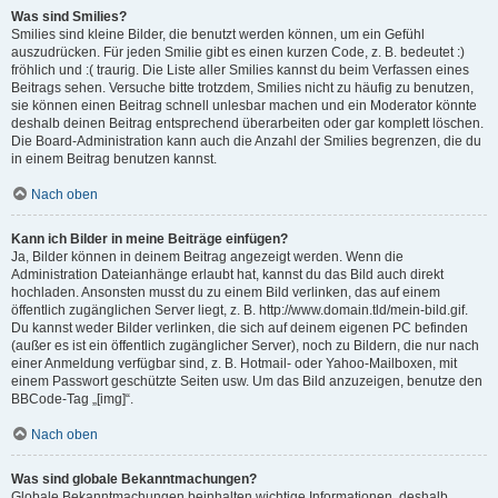
Was sind Smilies?
Smilies sind kleine Bilder, die benutzt werden können, um ein Gefühl
auszudrücken. Für jeden Smilie gibt es einen kurzen Code, z. B. bedeutet :)
fröhlich und :( traurig. Die Liste aller Smilies kannst du beim Verfassen eines
Beitrags sehen. Versuche bitte trotzdem, Smilies nicht zu häufig zu benutzen,
sie können einen Beitrag schnell unlesbar machen und ein Moderator könnte
deshalb deinen Beitrag entsprechend überarbeiten oder gar komplett löschen.
Die Board-Administration kann auch die Anzahl der Smilies begrenzen, die du
in einem Beitrag benutzen kannst.
Nach oben
Kann ich Bilder in meine Beiträge einfügen?
Ja, Bilder können in deinem Beitrag angezeigt werden. Wenn die
Administration Dateianhänge erlaubt hat, kannst du das Bild auch direkt
hochladen. Ansonsten musst du zu einem Bild verlinken, das auf einem
öffentlich zugänglichen Server liegt, z. B. http://www.domain.tld/mein-bild.gif.
Du kannst weder Bilder verlinken, die sich auf deinem eigenen PC befinden
(außer es ist ein öffentlich zugänglicher Server), noch zu Bildern, die nur nach
einer Anmeldung verfügbar sind, z. B. Hotmail- oder Yahoo-Mailboxen, mit
einem Passwort geschützte Seiten usw. Um das Bild anzuzeigen, benutze den
BBCode-Tag „[img]“.
Nach oben
Was sind globale Bekanntmachungen?
Globale Bekanntmachungen beinhalten wichtige Informationen, deshalb