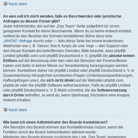
Nach oben
An wen soll ich mich wenden, falls es Beschwerden oder juristische
Anfragen zu diesem Forum gibt?
Jeder Administrator, der auf der „Das Team“-Seite aufgeführt ist, ist ein
geeigneter Kontakt für deine Beschwerde. Wenn du so keine Antwort erhältst,
solltest du den Besitzer der Domain kontaktieren (führe dazu eine
„WHOIS“-Abfrage
durch) oder — falls diese Seite bei einem kostenlosen
Webhoster wie z. B. Yahoo!, free.fr, funpic.de usw. liegt — den Support oder
den Abuse-Kontakt des betreffenden Dienstes. Bitte beachte, dass phpBB
Limited (phpBB.com) und phpBB Deutschland e. V. (phpBB.de)
absolut keinen
Einfluss
auf die Benutzung oder den oder die Benutzer der Forensoftware
haben und dafür in keiner Weise zur Verantwortung herangezogen werden
können. Kontaktiere daher nie phpBB Limited oder phpBB Deutschland e. V. in
Zusammenhang mit jeglichen juristischen Fragen (Unterlassungserklärungen,
Haftungsfragen usw.), die
sich nicht direkt
auf die Websiten phpbb.com,
phpbb.de oder die phpBB-Software selbst beziehen. Falls du phpBB Limited
oder phpBB Deutschland e. V. E-Mails schreibst, die die
Softwarenutzung
durch Dritte
betreffen, so wirst du, wenn überhaupt, höchstens eine knappe
Antwort erhalten.
Nach oben
Wie kann ich einen Administrator des Boards kontaktieren?
Alle Benutzer des Boards können das Kontaktformular nutzen, wenn die
Funktion durch die Board-Administration aktiviert wurde.
Mitglieder des Boards können zusätzlich den Link „Das Team“ verwenden.