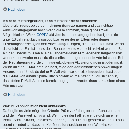
dich an die Board-Administration.
Nach oben
Ich habe mich registriert, kann mich aber nicht anmelden!
Überprüfe zuerst, ob du den richtigen Benutzernamen und das richtige
Passwort eingegeben hast. Wenn diese stimmen, dann gibt es zwei
Möglichkeiten. Wenn
COPPA
aktiviert ist und du angegeben hast, dass du
unter 13 Jahre alt bist, musst du bzw. einer deiner Eltern oder deiner
Erziehungsberechtigten den Anweisungen folgen, die du erhalten hast. Wenn
dies nicht der Fall ist, muss dein Benutzerkonto vielleicht aktiviert werden. Bei
einigen Boards müssen alle neu angemeldeten Mitglieder erst freigeschaltet
werden – entweder musst du dies selbst erledigen oder ein Administrator. Bei
der Registrierung wurde dir mitgeteilt, ob eine Aktivierung nötig ist oder nicht.
Wenn du eine E-Mail erhalten hast, folge den dort enthaltenen Anweisungen.
Ansonsten prüfe, ob du deine E-Mail-Adresse korrekt eingegeben hast oder
die E-Mail von einem Spam-Filter blockiert wurde. Wenn du dir sicher bist,
dass deine E-Mail-Adresse korrekt eingegeben wurde, dann kontaktiere einen
Administrator.
Nach oben
Warum kann ich mich nicht anmelden?
Dafür gibt es viele mögliche Gründe. Prüfe zunächst, ob dein Benutzername
und dein Passwort richtig sind. Wenn dies der Fall ist, wende dich an einen
Board-Administrator, um sicherzugehen, dass du nicht gesperrt wurdest. Es ist
ebenfalls möglich, dass ein Konfigurationsproblem mit der Website vorliegt,