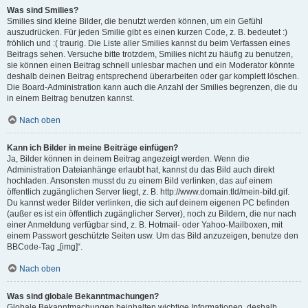
Was sind Smilies?
Smilies sind kleine Bilder, die benutzt werden können, um ein Gefühl
auszudrücken. Für jeden Smilie gibt es einen kurzen Code, z. B. bedeutet :)
fröhlich und :( traurig. Die Liste aller Smilies kannst du beim Verfassen eines
Beitrags sehen. Versuche bitte trotzdem, Smilies nicht zu häufig zu benutzen,
sie können einen Beitrag schnell unlesbar machen und ein Moderator könnte
deshalb deinen Beitrag entsprechend überarbeiten oder gar komplett löschen.
Die Board-Administration kann auch die Anzahl der Smilies begrenzen, die du
in einem Beitrag benutzen kannst.
Nach oben
Kann ich Bilder in meine Beiträge einfügen?
Ja, Bilder können in deinem Beitrag angezeigt werden. Wenn die
Administration Dateianhänge erlaubt hat, kannst du das Bild auch direkt
hochladen. Ansonsten musst du zu einem Bild verlinken, das auf einem
öffentlich zugänglichen Server liegt, z. B. http://www.domain.tld/mein-bild.gif.
Du kannst weder Bilder verlinken, die sich auf deinem eigenen PC befinden
(außer es ist ein öffentlich zugänglicher Server), noch zu Bildern, die nur nach
einer Anmeldung verfügbar sind, z. B. Hotmail- oder Yahoo-Mailboxen, mit
einem Passwort geschützte Seiten usw. Um das Bild anzuzeigen, benutze den
BBCode-Tag „[img]“.
Nach oben
Was sind globale Bekanntmachungen?
Globale Bekanntmachungen beinhalten wichtige Informationen, deshalb