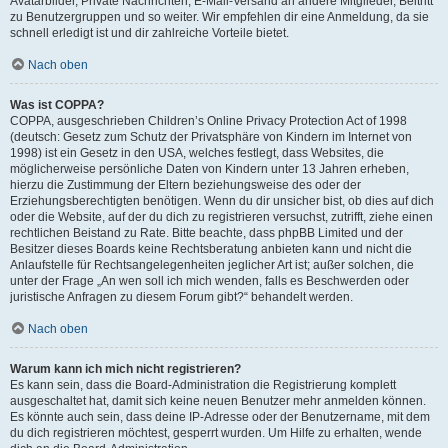
Avatarbilder, Private Nachrichten, E-Mail-Versand an andere Mitglieder, Beitritt
zu Benutzergruppen und so weiter. Wir empfehlen dir eine Anmeldung, da sie
schnell erledigt ist und dir zahlreiche Vorteile bietet.
Nach oben
Was ist COPPA?
COPPA, ausgeschrieben Children’s Online Privacy Protection Act of 1998
(deutsch: Gesetz zum Schutz der Privatsphäre von Kindern im Internet von
1998) ist ein Gesetz in den USA, welches festlegt, dass Websites, die
möglicherweise persönliche Daten von Kindern unter 13 Jahren erheben,
hierzu die Zustimmung der Eltern beziehungsweise des oder der
Erziehungsberechtigten benötigen. Wenn du dir unsicher bist, ob dies auf dich
oder die Website, auf der du dich zu registrieren versuchst, zutrifft, ziehe einen
rechtlichen Beistand zu Rate. Bitte beachte, dass phpBB Limited und der
Besitzer dieses Boards keine Rechtsberatung anbieten kann und nicht die
Anlaufstelle für Rechtsangelegenheiten jeglicher Art ist; außer solchen, die
unter der Frage „An wen soll ich mich wenden, falls es Beschwerden oder
juristische Anfragen zu diesem Forum gibt?“ behandelt werden.
Nach oben
Warum kann ich mich nicht registrieren?
Es kann sein, dass die Board-Administration die Registrierung komplett
ausgeschaltet hat, damit sich keine neuen Benutzer mehr anmelden können.
Es könnte auch sein, dass deine IP-Adresse oder der Benutzername, mit dem
du dich registrieren möchtest, gesperrt wurden. Um Hilfe zu erhalten, wende