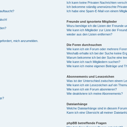
Ich kann keine Privaten Nachrichten versch
Ich bekomme ständig unerwünschte Private
auftaucht?
Ich habe eine Spam-E-Mail von einem Mitgli
alsch!
Freunde und ignorierte Mitglieder
Wozu benötige ich die Listen der Freunde un
rden?
Wie kann ich Mitglieder zur Liste der Freund
wieder aus den Listen entfernen?
fgefordert, mich anzumelden.
Die Foren durchsuchen
Wie kann ich ein Forum oder mehrere For
Weshalb erhalte ich bei der Suche keine Er
Warum bekomme ich bei der Suche eine lee
Wie kann ich nach Mitgliedern suchen?
Wie kann ich meine eigenen Beiträge und T
Abonnements und Lesezeichen
Was ist der Unterschied zwischen einem L
Wie kann ich ein Lesezeichen auf ein Them
Wie kann ich ein Forum abonnieren?
Wie deaktiviere ich meine Abonnements?
gs?
Dateianhänge
Welche Dateianhänge sind in diesem Forum
Kann ich eine Übersicht all meiner Dateian
phpBB betreffende Fragen