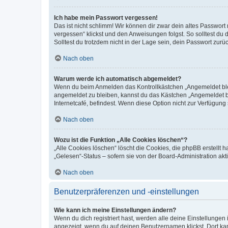
Ich habe mein Passwort vergessen!
Das ist nicht schlimm! Wir können dir zwar dein altes Passwort
vergessen“ klickst und den Anweisungen folgst. So solltest du
Solltest du trotzdem nicht in der Lage sein, dein Passwort zur
Nach oben
Warum werde ich automatisch abgemeldet?
Wenn du beim Anmelden das Kontrollkästchen „Angemeldet bleib
angemeldet zu bleiben, kannst du das Kästchen „Angemeldet b
Internetcafé, befindest. Wenn diese Option nicht zur Verfügung
Nach oben
Wozu ist die Funktion „Alle Cookies löschen“?
„Alle Cookies löschen“ löscht die Cookies, die phpBB erstellt
„Gelesen“-Status – sofern sie von der Board-Administration ak
Nach oben
Benutzerpräferenzen und -einstellungen
Wie kann ich meine Einstellungen ändern?
Wenn du dich registriert hast, werden alle deine Einstellunge
angezeigt, wenn du auf deinen Benutzernamen klickst. Dort kan