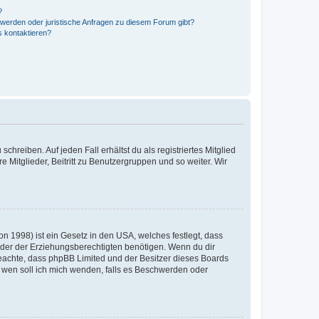
?
hwerden oder juristische Anfragen zu diesem Forum gibt?
s kontaktieren?
chreiben. Auf jeden Fall erhältst du als registriertes Mitglied
e Mitglieder, Beitritt zu Benutzergruppen und so weiter. Wir
n 1998) ist ein Gesetz in den USA, welches festlegt, dass
der der Erziehungsberechtigten benötigen. Wenn du dir
te beachte, dass phpBB Limited und der Besitzer dieses Boards
An wen soll ich mich wenden, falls es Beschwerden oder