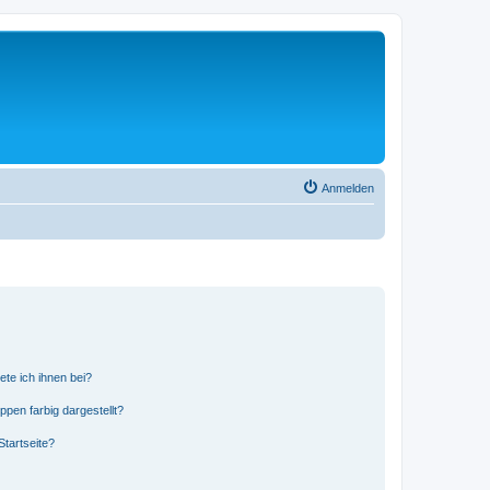
Anmelden
ete ich ihnen bei?
en farbig dargestellt?
tartseite?