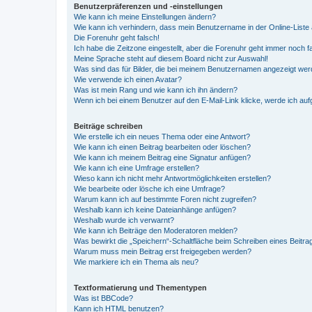
Benutzerpräferenzen und -einstellungen
Wie kann ich meine Einstellungen ändern?
Wie kann ich verhindern, dass mein Benutzername in der Online-Liste 
Die Forenuhr geht falsch!
Ich habe die Zeitzone eingestellt, aber die Forenuhr geht immer noch f
Meine Sprache steht auf diesem Board nicht zur Auswahl!
Was sind das für Bilder, die bei meinem Benutzernamen angezeigt we
Wie verwende ich einen Avatar?
Was ist mein Rang und wie kann ich ihn ändern?
Wenn ich bei einem Benutzer auf den E-Mail-Link klicke, werde ich au
Beiträge schreiben
Wie erstelle ich ein neues Thema oder eine Antwort?
Wie kann ich einen Beitrag bearbeiten oder löschen?
Wie kann ich meinem Beitrag eine Signatur anfügen?
Wie kann ich eine Umfrage erstellen?
Wieso kann ich nicht mehr Antwortmöglichkeiten erstellen?
Wie bearbeite oder lösche ich eine Umfrage?
Warum kann ich auf bestimmte Foren nicht zugreifen?
Weshalb kann ich keine Dateianhänge anfügen?
Weshalb wurde ich verwarnt?
Wie kann ich Beiträge den Moderatoren melden?
Was bewirkt die „Speichern“-Schaltfläche beim Schreiben eines Beitra
Warum muss mein Beitrag erst freigegeben werden?
Wie markiere ich ein Thema als neu?
Textformatierung und Thementypen
Was ist BBCode?
Kann ich HTML benutzen?