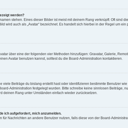
gezeigt werden?
amen stehen. Eines dieser Bilder ist meist mit deinem Rang verknüpft: Oft sind di
ld wird auch als „Avatar“ bezeichnet. Es handelt sich hierbei in der Regel um ein
 Avatar über eine der folgenden vier Methoden hinzufügen: Gravatar, Galerie, Rem
en Avatar benutzen kannst, solltest du die Board-Administration kontaktieren.
viele Beiträge du bislang erstellt hast oder identifizieren bestimmte Benutzer w
 Board-Administration festgelegt wurden. Bitte schreibe keine sinnlosen Beiträge
wird deinen Rang unter Umständen einfach wieder zurücksetzen.
rde ich aufgefordert, mich anzumelden.
ion für Nachrichten an andere Benutzer nutzen, falls diese von der Board-Administ