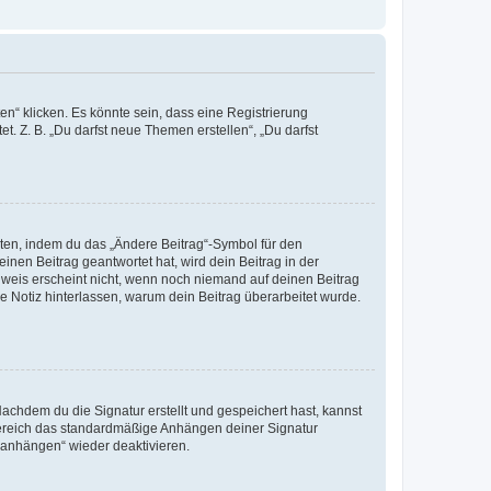
n“ klicken. Es könnte sein, dass eine Registrierung
t. Z. B. „Du darfst neue Themen erstellen“, „Du darfst
iten, indem du das „Ändere Beitrag“-Symbol für den
inen Beitrag geantwortet hat, wird dein Beitrag in der
nweis erscheint nicht, wenn noch niemand auf deinen Beitrag
ne Notiz hinterlassen, warum dein Beitrag überarbeitet wurde.
chdem du die Signatur erstellt und gespeichert hast, kannst
Bereich das standardmäßige Anhängen deiner Signatur
r anhängen“ wieder deaktivieren.