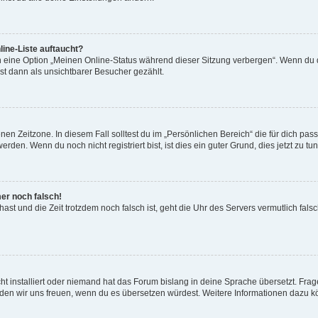
ine-Liste auftaucht?
n eine Option „Meinen Online-Status während dieser Sitzung verbergen“. Wenn du d
st dann als unsichtbarer Besucher gezählt.
en Zeitzone. In diesem Fall solltest du im „Persönlichen Bereich“ die für dich passe
den. Wenn du noch nicht registriert bist, ist dies ein guter Grund, dies jetzt zu tun
mer noch falsch!
t hast und die Zeit trotzdem noch falsch ist, geht die Uhr des Servers vermutlich fal
t installiert oder niemand hat das Forum bislang in deine Sprache übersetzt. Frag
, würden wir uns freuen, wenn du es übersetzen würdest. Weitere Informationen dazu