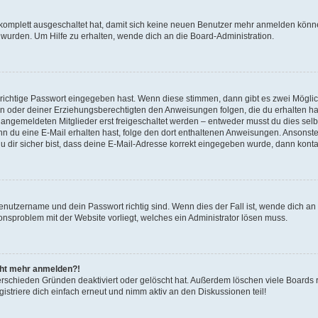
g komplett ausgeschaltet hat, damit sich keine neuen Benutzer mehr anmelden könn
 wurden. Um Hilfe zu erhalten, wende dich an die Board-Administration.
 richtige Passwort eingegeben hast. Wenn diese stimmen, dann gibt es zwei Mögl
tern oder deiner Erziehungsberechtigten den Anweisungen folgen, die du erhalten ha
u angemeldeten Mitglieder erst freigeschaltet werden – entweder musst du dies selbs
. Wenn du eine E-Mail erhalten hast, folge den dort enthaltenen Anweisungen. Ansons
 dir sicher bist, dass deine E-Mail-Adresse korrekt eingegeben wurde, dann kontak
Benutzername und dein Passwort richtig sind. Wenn dies der Fall ist, wende dich a
ionsproblem mit der Website vorliegt, welches ein Administrator lösen muss.
icht mehr anmelden?!
erschieden Gründen deaktiviert oder gelöscht hat. Außerdem löschen viele Boards r
triere dich einfach erneut und nimm aktiv an den Diskussionen teil!