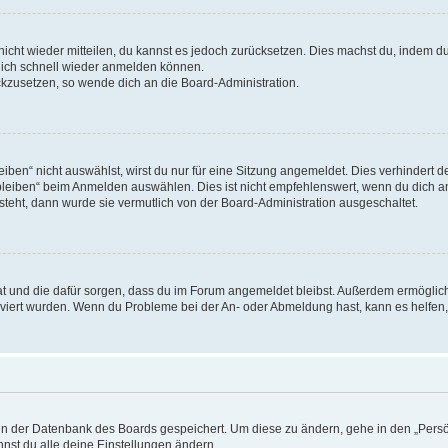
 nicht wieder mitteilen, du kannst es jedoch zurücksetzen. Dies machst du, indem 
 dich schnell wieder anmelden können.
ückzusetzen, so wende dich an die Board-Administration.
en“ nicht auswählst, wirst du nur für eine Sitzung angemeldet. Dies verhindert 
leiben“ beim Anmelden auswählen. Dies ist nicht empfehlenswert, wenn du dich an
 steht, dann wurde sie vermutlich von der Board-Administration ausgeschaltet.
 hat und die dafür sorgen, dass du im Forum angemeldet bleibst. Außerdem ermögli
tiviert wurden. Wenn du Probleme bei der An- oder Abmeldung hast, kann es helfen
n in der Datenbank des Boards gespeichert. Um diese zu ändern, gehe in den „Persö
nst du alle deine Einstellungen ändern.