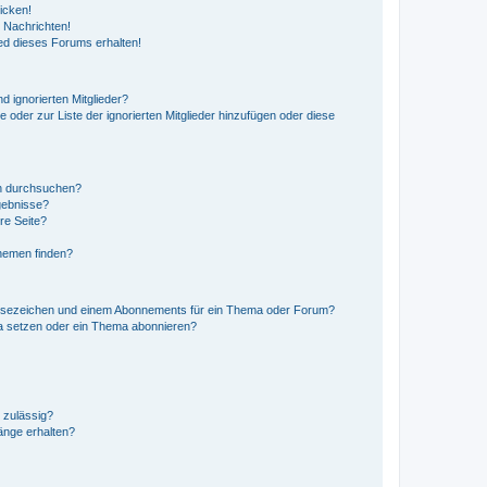
icken!
 Nachrichten!
ed dieses Forums erhalten!
d ignorierten Mitglieder?
e oder zur Liste der ignorierten Mitglieder hinzufügen oder diese
en durchsuchen?
gebnisse?
re Seite?
hemen finden?
esezeichen und einem Abonnements für ein Thema oder Forum?
a setzen oder ein Thema abonnieren?
 zulässig?
hänge erhalten?