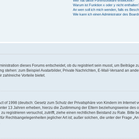
Wer hat diese Forensoftware entwickelt?
Warum ist Funktion x oder y nicht enthalten
An wen soll ich mich wenden, falls es Besc
Wie kann ich einen Administrator des Board
istration dieses Forums entscheidet, ob du registriert sein musst, um Beiträge zu s
ung stehen: zum Beispiel Avatarbilder, Private Nachrichten, E-Mail-Versand an ander
 zahlreiche Vorteile bietet.
t of 1998 (deutsch: Gesetz zum Schutz der Privatsphäre von Kindern im Internet vo
unter 13 Jahren erheben, hierzu die Zustimmung der Eltern beziehungsweise des o
h zu registrieren versuchst, zutrifft, ziehe einen rechtlichen Beistand zu Rate. Bit
für Rechtsangelegenheiten jeglicher Art ist; außer solchen, die unter der Frage „
.