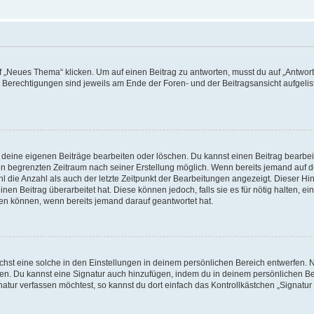
„Neues Thema“ klicken. Um auf einen Beitrag zu antworten, musst du auf „Antworte
e Berechtigungen sind jeweils am Ende der Foren- und der Beitragsansicht aufgeliste
r deine eigenen Beiträge bearbeiten oder löschen. Du kannst einen Beitrag bearbe
inen begrenzten Zeitraum nach seiner Erstellung möglich. Wenn bereits jemand auf de
 die Anzahl als auch der letzte Zeitpunkt der Bearbeitungen angezeigt. Dieser Hi
en Beitrag überarbeitet hat. Diese können jedoch, falls sie es für nötig halten, ei
hen können, wenn bereits jemand darauf geantwortet hat.
st eine solche in den Einstellungen in deinem persönlichen Bereich entwerfen. Na
eren. Du kannst eine Signatur auch hinzufügen, indem du in deinem persönlichen 
atur verfassen möchtest, so kannst du dort einfach das Kontrollkästchen „Signatu