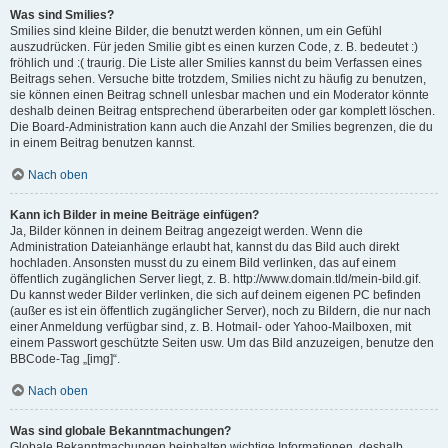
Was sind Smilies?
Smilies sind kleine Bilder, die benutzt werden können, um ein Gefühl
auszudrücken. Für jeden Smilie gibt es einen kurzen Code, z. B. bedeutet :)
fröhlich und :( traurig. Die Liste aller Smilies kannst du beim Verfassen eines
Beitrags sehen. Versuche bitte trotzdem, Smilies nicht zu häufig zu benutzen,
sie können einen Beitrag schnell unlesbar machen und ein Moderator könnte
deshalb deinen Beitrag entsprechend überarbeiten oder gar komplett löschen.
Die Board-Administration kann auch die Anzahl der Smilies begrenzen, die du
in einem Beitrag benutzen kannst.
Nach oben
Kann ich Bilder in meine Beiträge einfügen?
Ja, Bilder können in deinem Beitrag angezeigt werden. Wenn die
Administration Dateianhänge erlaubt hat, kannst du das Bild auch direkt
hochladen. Ansonsten musst du zu einem Bild verlinken, das auf einem
öffentlich zugänglichen Server liegt, z. B. http://www.domain.tld/mein-bild.gif.
Du kannst weder Bilder verlinken, die sich auf deinem eigenen PC befinden
(außer es ist ein öffentlich zugänglicher Server), noch zu Bildern, die nur nach
einer Anmeldung verfügbar sind, z. B. Hotmail- oder Yahoo-Mailboxen, mit
einem Passwort geschützte Seiten usw. Um das Bild anzuzeigen, benutze den
BBCode-Tag „[img]“.
Nach oben
Was sind globale Bekanntmachungen?
Globale Bekanntmachungen beinhalten wichtige Informationen, deshalb