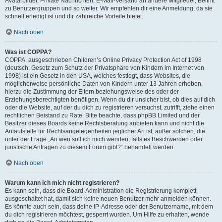
Avatarbilder, Private Nachrichten, E-Mail-Versand an andere Mitglieder, Beitritt
zu Benutzergruppen und so weiter. Wir empfehlen dir eine Anmeldung, da sie
schnell erledigt ist und dir zahlreiche Vorteile bietet.
Nach oben
Was ist COPPA?
COPPA, ausgeschrieben Children’s Online Privacy Protection Act of 1998
(deutsch: Gesetz zum Schutz der Privatsphäre von Kindern im Internet von
1998) ist ein Gesetz in den USA, welches festlegt, dass Websites, die
möglicherweise persönliche Daten von Kindern unter 13 Jahren erheben,
hierzu die Zustimmung der Eltern beziehungsweise des oder der
Erziehungsberechtigten benötigen. Wenn du dir unsicher bist, ob dies auf dich
oder die Website, auf der du dich zu registrieren versuchst, zutrifft, ziehe einen
rechtlichen Beistand zu Rate. Bitte beachte, dass phpBB Limited und der
Besitzer dieses Boards keine Rechtsberatung anbieten kann und nicht die
Anlaufstelle für Rechtsangelegenheiten jeglicher Art ist; außer solchen, die
unter der Frage „An wen soll ich mich wenden, falls es Beschwerden oder
juristische Anfragen zu diesem Forum gibt?“ behandelt werden.
Nach oben
Warum kann ich mich nicht registrieren?
Es kann sein, dass die Board-Administration die Registrierung komplett
ausgeschaltet hat, damit sich keine neuen Benutzer mehr anmelden können.
Es könnte auch sein, dass deine IP-Adresse oder der Benutzername, mit dem
du dich registrieren möchtest, gesperrt wurden. Um Hilfe zu erhalten, wende