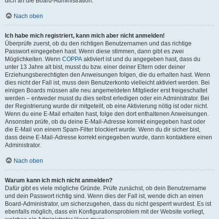
dich an die Board-Administration.
Nach oben
Ich habe mich registriert, kann mich aber nicht anmelden!
Überprüfe zuerst, ob du den richtigen Benutzernamen und das richtige
Passwort eingegeben hast. Wenn diese stimmen, dann gibt es zwei
Möglichkeiten. Wenn
COPPA
aktiviert ist und du angegeben hast, dass du
unter 13 Jahre alt bist, musst du bzw. einer deiner Eltern oder deiner
Erziehungsberechtigten den Anweisungen folgen, die du erhalten hast. Wenn
dies nicht der Fall ist, muss dein Benutzerkonto vielleicht aktiviert werden. Bei
einigen Boards müssen alle neu angemeldeten Mitglieder erst freigeschaltet
werden – entweder musst du dies selbst erledigen oder ein Administrator. Bei
der Registrierung wurde dir mitgeteilt, ob eine Aktivierung nötig ist oder nicht.
Wenn du eine E-Mail erhalten hast, folge den dort enthaltenen Anweisungen.
Ansonsten prüfe, ob du deine E-Mail-Adresse korrekt eingegeben hast oder
die E-Mail von einem Spam-Filter blockiert wurde. Wenn du dir sicher bist,
dass deine E-Mail-Adresse korrekt eingegeben wurde, dann kontaktiere einen
Administrator.
Nach oben
Warum kann ich mich nicht anmelden?
Dafür gibt es viele mögliche Gründe. Prüfe zunächst, ob dein Benutzername
und dein Passwort richtig sind. Wenn dies der Fall ist, wende dich an einen
Board-Administrator, um sicherzugehen, dass du nicht gesperrt wurdest. Es ist
ebenfalls möglich, dass ein Konfigurationsproblem mit der Website vorliegt,