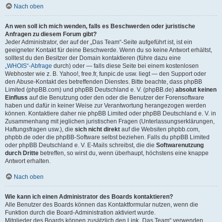
Nach oben
An wen soll ich mich wenden, falls es Beschwerden oder juristische
Anfragen zu diesem Forum gibt?
Jeder Administrator, der auf der „Das Team“-Seite aufgeführt ist, ist ein
geeigneter Kontakt für deine Beschwerde. Wenn du so keine Antwort erhältst,
solltest du den Besitzer der Domain kontaktieren (führe dazu eine
„WHOIS“-Abfrage
durch) oder — falls diese Seite bei einem kostenlosen
Webhoster wie z. B. Yahoo!, free.fr, funpic.de usw. liegt — den Support oder
den Abuse-Kontakt des betreffenden Dienstes. Bitte beachte, dass phpBB
Limited (phpBB.com) und phpBB Deutschland e. V. (phpBB.de)
absolut keinen
Einfluss
auf die Benutzung oder den oder die Benutzer der Forensoftware
haben und dafür in keiner Weise zur Verantwortung herangezogen werden
können. Kontaktiere daher nie phpBB Limited oder phpBB Deutschland e. V. in
Zusammenhang mit jeglichen juristischen Fragen (Unterlassungserklärungen,
Haftungsfragen usw.), die
sich nicht direkt
auf die Websiten phpbb.com,
phpbb.de oder die phpBB-Software selbst beziehen. Falls du phpBB Limited
oder phpBB Deutschland e. V. E-Mails schreibst, die die
Softwarenutzung
durch Dritte
betreffen, so wirst du, wenn überhaupt, höchstens eine knappe
Antwort erhalten.
Nach oben
Wie kann ich einen Administrator des Boards kontaktieren?
Alle Benutzer des Boards können das Kontaktformular nutzen, wenn die
Funktion durch die Board-Administration aktiviert wurde.
Mitglieder des Boards können zusätzlich den Link „Das Team“ verwenden.