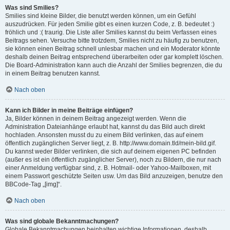
Was sind Smilies?
Smilies sind kleine Bilder, die benutzt werden können, um ein Gefühl
auszudrücken. Für jeden Smilie gibt es einen kurzen Code, z. B. bedeutet :)
fröhlich und :( traurig. Die Liste aller Smilies kannst du beim Verfassen eines
Beitrags sehen. Versuche bitte trotzdem, Smilies nicht zu häufig zu benutzen,
sie können einen Beitrag schnell unlesbar machen und ein Moderator könnte
deshalb deinen Beitrag entsprechend überarbeiten oder gar komplett löschen.
Die Board-Administration kann auch die Anzahl der Smilies begrenzen, die du
in einem Beitrag benutzen kannst.
Nach oben
Kann ich Bilder in meine Beiträge einfügen?
Ja, Bilder können in deinem Beitrag angezeigt werden. Wenn die
Administration Dateianhänge erlaubt hat, kannst du das Bild auch direkt
hochladen. Ansonsten musst du zu einem Bild verlinken, das auf einem
öffentlich zugänglichen Server liegt, z. B. http://www.domain.tld/mein-bild.gif.
Du kannst weder Bilder verlinken, die sich auf deinem eigenen PC befinden
(außer es ist ein öffentlich zugänglicher Server), noch zu Bildern, die nur nach
einer Anmeldung verfügbar sind, z. B. Hotmail- oder Yahoo-Mailboxen, mit
einem Passwort geschützte Seiten usw. Um das Bild anzuzeigen, benutze den
BBCode-Tag „[img]“.
Nach oben
Was sind globale Bekanntmachungen?
Globale Bekanntmachungen beinhalten wichtige Informationen, deshalb