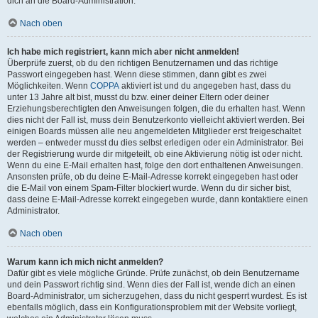
dich an die Board-Administration.
Nach oben
Ich habe mich registriert, kann mich aber nicht anmelden!
Überprüfe zuerst, ob du den richtigen Benutzernamen und das richtige
Passwort eingegeben hast. Wenn diese stimmen, dann gibt es zwei
Möglichkeiten. Wenn
COPPA
aktiviert ist und du angegeben hast, dass du
unter 13 Jahre alt bist, musst du bzw. einer deiner Eltern oder deiner
Erziehungsberechtigten den Anweisungen folgen, die du erhalten hast. Wenn
dies nicht der Fall ist, muss dein Benutzerkonto vielleicht aktiviert werden. Bei
einigen Boards müssen alle neu angemeldeten Mitglieder erst freigeschaltet
werden – entweder musst du dies selbst erledigen oder ein Administrator. Bei
der Registrierung wurde dir mitgeteilt, ob eine Aktivierung nötig ist oder nicht.
Wenn du eine E-Mail erhalten hast, folge den dort enthaltenen Anweisungen.
Ansonsten prüfe, ob du deine E-Mail-Adresse korrekt eingegeben hast oder
die E-Mail von einem Spam-Filter blockiert wurde. Wenn du dir sicher bist,
dass deine E-Mail-Adresse korrekt eingegeben wurde, dann kontaktiere einen
Administrator.
Nach oben
Warum kann ich mich nicht anmelden?
Dafür gibt es viele mögliche Gründe. Prüfe zunächst, ob dein Benutzername
und dein Passwort richtig sind. Wenn dies der Fall ist, wende dich an einen
Board-Administrator, um sicherzugehen, dass du nicht gesperrt wurdest. Es ist
ebenfalls möglich, dass ein Konfigurationsproblem mit der Website vorliegt,