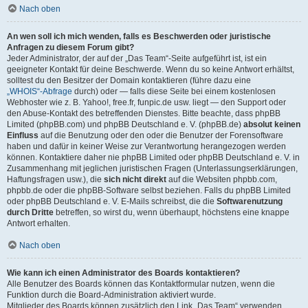
Nach oben
An wen soll ich mich wenden, falls es Beschwerden oder juristische
Anfragen zu diesem Forum gibt?
Jeder Administrator, der auf der „Das Team“-Seite aufgeführt ist, ist ein
geeigneter Kontakt für deine Beschwerde. Wenn du so keine Antwort erhältst,
solltest du den Besitzer der Domain kontaktieren (führe dazu eine
„WHOIS“-Abfrage
durch) oder — falls diese Seite bei einem kostenlosen
Webhoster wie z. B. Yahoo!, free.fr, funpic.de usw. liegt — den Support oder
den Abuse-Kontakt des betreffenden Dienstes. Bitte beachte, dass phpBB
Limited (phpBB.com) und phpBB Deutschland e. V. (phpBB.de)
absolut keinen
Einfluss
auf die Benutzung oder den oder die Benutzer der Forensoftware
haben und dafür in keiner Weise zur Verantwortung herangezogen werden
können. Kontaktiere daher nie phpBB Limited oder phpBB Deutschland e. V. in
Zusammenhang mit jeglichen juristischen Fragen (Unterlassungserklärungen,
Haftungsfragen usw.), die
sich nicht direkt
auf die Websiten phpbb.com,
phpbb.de oder die phpBB-Software selbst beziehen. Falls du phpBB Limited
oder phpBB Deutschland e. V. E-Mails schreibst, die die
Softwarenutzung
durch Dritte
betreffen, so wirst du, wenn überhaupt, höchstens eine knappe
Antwort erhalten.
Nach oben
Wie kann ich einen Administrator des Boards kontaktieren?
Alle Benutzer des Boards können das Kontaktformular nutzen, wenn die
Funktion durch die Board-Administration aktiviert wurde.
Mitglieder des Boards können zusätzlich den Link „Das Team“ verwenden.