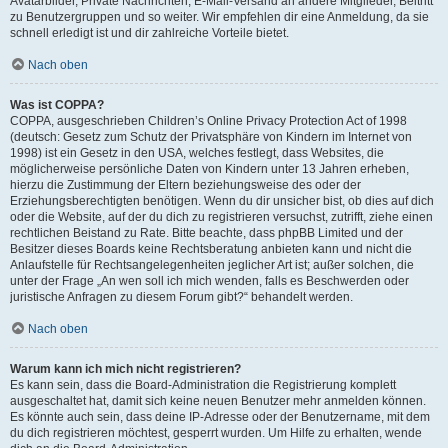
Avatarbilder, Private Nachrichten, E-Mail-Versand an andere Mitglieder, Beitritt
zu Benutzergruppen und so weiter. Wir empfehlen dir eine Anmeldung, da sie
schnell erledigt ist und dir zahlreiche Vorteile bietet.
Nach oben
Was ist COPPA?
COPPA, ausgeschrieben Children’s Online Privacy Protection Act of 1998
(deutsch: Gesetz zum Schutz der Privatsphäre von Kindern im Internet von
1998) ist ein Gesetz in den USA, welches festlegt, dass Websites, die
möglicherweise persönliche Daten von Kindern unter 13 Jahren erheben,
hierzu die Zustimmung der Eltern beziehungsweise des oder der
Erziehungsberechtigten benötigen. Wenn du dir unsicher bist, ob dies auf dich
oder die Website, auf der du dich zu registrieren versuchst, zutrifft, ziehe einen
rechtlichen Beistand zu Rate. Bitte beachte, dass phpBB Limited und der
Besitzer dieses Boards keine Rechtsberatung anbieten kann und nicht die
Anlaufstelle für Rechtsangelegenheiten jeglicher Art ist; außer solchen, die
unter der Frage „An wen soll ich mich wenden, falls es Beschwerden oder
juristische Anfragen zu diesem Forum gibt?“ behandelt werden.
Nach oben
Warum kann ich mich nicht registrieren?
Es kann sein, dass die Board-Administration die Registrierung komplett
ausgeschaltet hat, damit sich keine neuen Benutzer mehr anmelden können.
Es könnte auch sein, dass deine IP-Adresse oder der Benutzername, mit dem
du dich registrieren möchtest, gesperrt wurden. Um Hilfe zu erhalten, wende