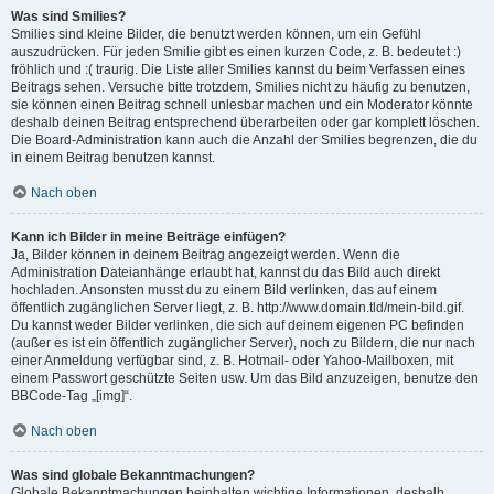
Was sind Smilies?
Smilies sind kleine Bilder, die benutzt werden können, um ein Gefühl
auszudrücken. Für jeden Smilie gibt es einen kurzen Code, z. B. bedeutet :)
fröhlich und :( traurig. Die Liste aller Smilies kannst du beim Verfassen eines
Beitrags sehen. Versuche bitte trotzdem, Smilies nicht zu häufig zu benutzen,
sie können einen Beitrag schnell unlesbar machen und ein Moderator könnte
deshalb deinen Beitrag entsprechend überarbeiten oder gar komplett löschen.
Die Board-Administration kann auch die Anzahl der Smilies begrenzen, die du
in einem Beitrag benutzen kannst.
Nach oben
Kann ich Bilder in meine Beiträge einfügen?
Ja, Bilder können in deinem Beitrag angezeigt werden. Wenn die
Administration Dateianhänge erlaubt hat, kannst du das Bild auch direkt
hochladen. Ansonsten musst du zu einem Bild verlinken, das auf einem
öffentlich zugänglichen Server liegt, z. B. http://www.domain.tld/mein-bild.gif.
Du kannst weder Bilder verlinken, die sich auf deinem eigenen PC befinden
(außer es ist ein öffentlich zugänglicher Server), noch zu Bildern, die nur nach
einer Anmeldung verfügbar sind, z. B. Hotmail- oder Yahoo-Mailboxen, mit
einem Passwort geschützte Seiten usw. Um das Bild anzuzeigen, benutze den
BBCode-Tag „[img]“.
Nach oben
Was sind globale Bekanntmachungen?
Globale Bekanntmachungen beinhalten wichtige Informationen, deshalb