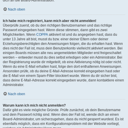
dich an die Board-Administration.
Nach oben
Ich habe mich registriert, kann mich aber nicht anmelden!
Überprüfe zuerst, ob du den richtigen Benutzernamen und das richtige
Passwort eingegeben hast. Wenn diese stimmen, dann gibt es zwei
Möglichkeiten. Wenn
COPPA
aktiviert ist und du angegeben hast, dass du
unter 13 Jahre alt bist, musst du bzw. einer deiner Eltern oder deiner
Erziehungsberechtigten den Anweisungen folgen, die du erhalten hast. Wenn
dies nicht der Fall ist, muss dein Benutzerkonto vielleicht aktiviert werden. Bei
einigen Boards müssen alle neu angemeldeten Mitglieder erst freigeschaltet
werden – entweder musst du dies selbst erledigen oder ein Administrator. Bei
der Registrierung wurde dir mitgeteilt, ob eine Aktivierung nötig ist oder nicht.
Wenn du eine E-Mail erhalten hast, folge den dort enthaltenen Anweisungen.
Ansonsten prüfe, ob du deine E-Mail-Adresse korrekt eingegeben hast oder
die E-Mail von einem Spam-Filter blockiert wurde. Wenn du dir sicher bist,
dass deine E-Mail-Adresse korrekt eingegeben wurde, dann kontaktiere einen
Administrator.
Nach oben
Warum kann ich mich nicht anmelden?
Dafür gibt es viele mögliche Gründe. Prüfe zunächst, ob dein Benutzername
und dein Passwort richtig sind. Wenn dies der Fall ist, wende dich an einen
Board-Administrator, um sicherzugehen, dass du nicht gesperrt wurdest. Es ist
ebenfalls möglich, dass ein Konfigurationsproblem mit der Website vorliegt,