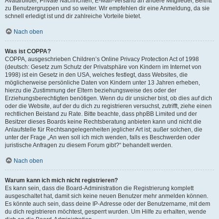
Avatarbilder, Private Nachrichten, E-Mail-Versand an andere Mitglieder, Beitritt
zu Benutzergruppen und so weiter. Wir empfehlen dir eine Anmeldung, da sie
schnell erledigt ist und dir zahlreiche Vorteile bietet.
Nach oben
Was ist COPPA?
COPPA, ausgeschrieben Children’s Online Privacy Protection Act of 1998
(deutsch: Gesetz zum Schutz der Privatsphäre von Kindern im Internet von
1998) ist ein Gesetz in den USA, welches festlegt, dass Websites, die
möglicherweise persönliche Daten von Kindern unter 13 Jahren erheben,
hierzu die Zustimmung der Eltern beziehungsweise des oder der
Erziehungsberechtigten benötigen. Wenn du dir unsicher bist, ob dies auf dich
oder die Website, auf der du dich zu registrieren versuchst, zutrifft, ziehe einen
rechtlichen Beistand zu Rate. Bitte beachte, dass phpBB Limited und der
Besitzer dieses Boards keine Rechtsberatung anbieten kann und nicht die
Anlaufstelle für Rechtsangelegenheiten jeglicher Art ist; außer solchen, die
unter der Frage „An wen soll ich mich wenden, falls es Beschwerden oder
juristische Anfragen zu diesem Forum gibt?“ behandelt werden.
Nach oben
Warum kann ich mich nicht registrieren?
Es kann sein, dass die Board-Administration die Registrierung komplett
ausgeschaltet hat, damit sich keine neuen Benutzer mehr anmelden können.
Es könnte auch sein, dass deine IP-Adresse oder der Benutzername, mit dem
du dich registrieren möchtest, gesperrt wurden. Um Hilfe zu erhalten, wende