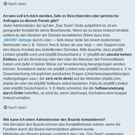
Nach oben
An wen soll ich mich wenden, falls es Beschwerden oder juristische
Anfragen zu diesem Forum gibt?
Jeder Administrator, der auf der „Das Team“-Seite aufgeführt ist, ist ein
geeigneter Kontakt für deine Beschwerde. Wenn du so keine Antwort erhältst,
solltest du den Besitzer der Domain kontaktieren (führe dazu eine
„WHOIS“-Abfrage
durch) oder — falls diese Seite bei einem kostenlosen
Webhoster wie z. B. Yahoo!, free.fr, funpic.de usw. liegt — den Support oder
den Abuse-Kontakt des betreffenden Dienstes. Bitte beachte, dass phpBB
Limited (phpBB.com) und phpBB Deutschland e. V. (phpBB.de)
absolut keinen
Einfluss
auf die Benutzung oder den oder die Benutzer der Forensoftware
haben und dafür in keiner Weise zur Verantwortung herangezogen werden
können. Kontaktiere daher nie phpBB Limited oder phpBB Deutschland e. V. in
Zusammenhang mit jeglichen juristischen Fragen (Unterlassungserklärungen,
Haftungsfragen usw.), die
sich nicht direkt
auf die Websiten phpbb.com,
phpbb.de oder die phpBB-Software selbst beziehen. Falls du phpBB Limited
oder phpBB Deutschland e. V. E-Mails schreibst, die die
Softwarenutzung
durch Dritte
betreffen, so wirst du, wenn überhaupt, höchstens eine knappe
Antwort erhalten.
Nach oben
Wie kann ich einen Administrator des Boards kontaktieren?
Alle Benutzer des Boards können das Kontaktformular nutzen, wenn die
Funktion durch die Board-Administration aktiviert wurde.
Mitglieder des Boards können zusätzlich den Link „Das Team“ verwenden.