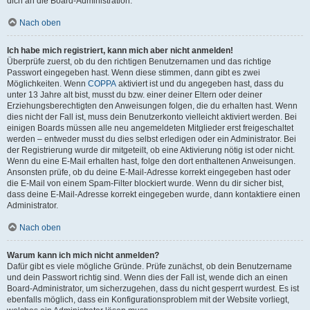
dich an die Board-Administration.
Nach oben
Ich habe mich registriert, kann mich aber nicht anmelden!
Überprüfe zuerst, ob du den richtigen Benutzernamen und das richtige
Passwort eingegeben hast. Wenn diese stimmen, dann gibt es zwei
Möglichkeiten. Wenn
COPPA
aktiviert ist und du angegeben hast, dass du
unter 13 Jahre alt bist, musst du bzw. einer deiner Eltern oder deiner
Erziehungsberechtigten den Anweisungen folgen, die du erhalten hast. Wenn
dies nicht der Fall ist, muss dein Benutzerkonto vielleicht aktiviert werden. Bei
einigen Boards müssen alle neu angemeldeten Mitglieder erst freigeschaltet
werden – entweder musst du dies selbst erledigen oder ein Administrator. Bei
der Registrierung wurde dir mitgeteilt, ob eine Aktivierung nötig ist oder nicht.
Wenn du eine E-Mail erhalten hast, folge den dort enthaltenen Anweisungen.
Ansonsten prüfe, ob du deine E-Mail-Adresse korrekt eingegeben hast oder
die E-Mail von einem Spam-Filter blockiert wurde. Wenn du dir sicher bist,
dass deine E-Mail-Adresse korrekt eingegeben wurde, dann kontaktiere einen
Administrator.
Nach oben
Warum kann ich mich nicht anmelden?
Dafür gibt es viele mögliche Gründe. Prüfe zunächst, ob dein Benutzername
und dein Passwort richtig sind. Wenn dies der Fall ist, wende dich an einen
Board-Administrator, um sicherzugehen, dass du nicht gesperrt wurdest. Es ist
ebenfalls möglich, dass ein Konfigurationsproblem mit der Website vorliegt,