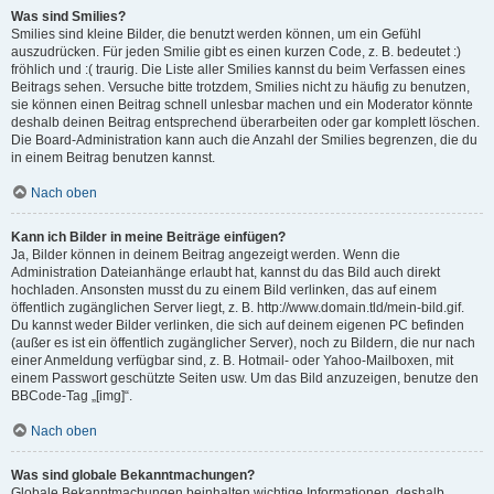
Was sind Smilies?
Smilies sind kleine Bilder, die benutzt werden können, um ein Gefühl
auszudrücken. Für jeden Smilie gibt es einen kurzen Code, z. B. bedeutet :)
fröhlich und :( traurig. Die Liste aller Smilies kannst du beim Verfassen eines
Beitrags sehen. Versuche bitte trotzdem, Smilies nicht zu häufig zu benutzen,
sie können einen Beitrag schnell unlesbar machen und ein Moderator könnte
deshalb deinen Beitrag entsprechend überarbeiten oder gar komplett löschen.
Die Board-Administration kann auch die Anzahl der Smilies begrenzen, die du
in einem Beitrag benutzen kannst.
Nach oben
Kann ich Bilder in meine Beiträge einfügen?
Ja, Bilder können in deinem Beitrag angezeigt werden. Wenn die
Administration Dateianhänge erlaubt hat, kannst du das Bild auch direkt
hochladen. Ansonsten musst du zu einem Bild verlinken, das auf einem
öffentlich zugänglichen Server liegt, z. B. http://www.domain.tld/mein-bild.gif.
Du kannst weder Bilder verlinken, die sich auf deinem eigenen PC befinden
(außer es ist ein öffentlich zugänglicher Server), noch zu Bildern, die nur nach
einer Anmeldung verfügbar sind, z. B. Hotmail- oder Yahoo-Mailboxen, mit
einem Passwort geschützte Seiten usw. Um das Bild anzuzeigen, benutze den
BBCode-Tag „[img]“.
Nach oben
Was sind globale Bekanntmachungen?
Globale Bekanntmachungen beinhalten wichtige Informationen, deshalb