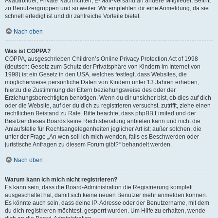
Avatarbilder, Private Nachrichten, E-Mail-Versand an andere Mitglieder, Beitritt
zu Benutzergruppen und so weiter. Wir empfehlen dir eine Anmeldung, da sie
schnell erledigt ist und dir zahlreiche Vorteile bietet.
Nach oben
Was ist COPPA?
COPPA, ausgeschrieben Children’s Online Privacy Protection Act of 1998
(deutsch: Gesetz zum Schutz der Privatsphäre von Kindern im Internet von
1998) ist ein Gesetz in den USA, welches festlegt, dass Websites, die
möglicherweise persönliche Daten von Kindern unter 13 Jahren erheben,
hierzu die Zustimmung der Eltern beziehungsweise des oder der
Erziehungsberechtigten benötigen. Wenn du dir unsicher bist, ob dies auf dich
oder die Website, auf der du dich zu registrieren versuchst, zutrifft, ziehe einen
rechtlichen Beistand zu Rate. Bitte beachte, dass phpBB Limited und der
Besitzer dieses Boards keine Rechtsberatung anbieten kann und nicht die
Anlaufstelle für Rechtsangelegenheiten jeglicher Art ist; außer solchen, die
unter der Frage „An wen soll ich mich wenden, falls es Beschwerden oder
juristische Anfragen zu diesem Forum gibt?“ behandelt werden.
Nach oben
Warum kann ich mich nicht registrieren?
Es kann sein, dass die Board-Administration die Registrierung komplett
ausgeschaltet hat, damit sich keine neuen Benutzer mehr anmelden können.
Es könnte auch sein, dass deine IP-Adresse oder der Benutzername, mit dem
du dich registrieren möchtest, gesperrt wurden. Um Hilfe zu erhalten, wende