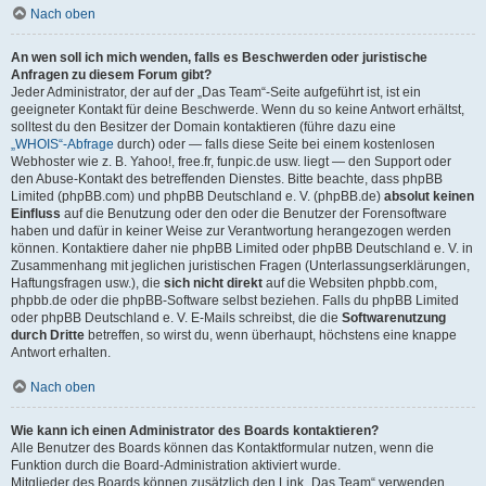
Nach oben
An wen soll ich mich wenden, falls es Beschwerden oder juristische
Anfragen zu diesem Forum gibt?
Jeder Administrator, der auf der „Das Team“-Seite aufgeführt ist, ist ein
geeigneter Kontakt für deine Beschwerde. Wenn du so keine Antwort erhältst,
solltest du den Besitzer der Domain kontaktieren (führe dazu eine
„WHOIS“-Abfrage
durch) oder — falls diese Seite bei einem kostenlosen
Webhoster wie z. B. Yahoo!, free.fr, funpic.de usw. liegt — den Support oder
den Abuse-Kontakt des betreffenden Dienstes. Bitte beachte, dass phpBB
Limited (phpBB.com) und phpBB Deutschland e. V. (phpBB.de)
absolut keinen
Einfluss
auf die Benutzung oder den oder die Benutzer der Forensoftware
haben und dafür in keiner Weise zur Verantwortung herangezogen werden
können. Kontaktiere daher nie phpBB Limited oder phpBB Deutschland e. V. in
Zusammenhang mit jeglichen juristischen Fragen (Unterlassungserklärungen,
Haftungsfragen usw.), die
sich nicht direkt
auf die Websiten phpbb.com,
phpbb.de oder die phpBB-Software selbst beziehen. Falls du phpBB Limited
oder phpBB Deutschland e. V. E-Mails schreibst, die die
Softwarenutzung
durch Dritte
betreffen, so wirst du, wenn überhaupt, höchstens eine knappe
Antwort erhalten.
Nach oben
Wie kann ich einen Administrator des Boards kontaktieren?
Alle Benutzer des Boards können das Kontaktformular nutzen, wenn die
Funktion durch die Board-Administration aktiviert wurde.
Mitglieder des Boards können zusätzlich den Link „Das Team“ verwenden.