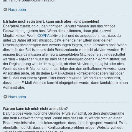
dich an die Board-Administration.
Nach oben
Ich habe mich registriert, kann mich aber nicht anmelden!
Überprüfe zuerst, ob du den richtigen Benutzernamen und das richtige
Passwort eingegeben hast. Wenn diese stimmen, dann gibt es zwei
Möglichkeiten. Wenn
COPPA
aktiviert ist und du angegeben hast, dass du
unter 13 Jahre alt bist, musst du bzw. einer deiner Eltern oder deiner
Erziehungsberechtigten den Anweisungen folgen, die du erhalten hast. Wenn
dies nicht der Fall ist, muss dein Benutzerkonto vielleicht aktiviert werden. Bei
einigen Boards müssen alle neu angemeldeten Mitglieder erst freigeschaltet
werden – entweder musst du dies selbst erledigen oder ein Administrator. Bei
der Registrierung wurde dir mitgeteilt, ob eine Aktivierung nötig ist oder nicht.
Wenn du eine E-Mail erhalten hast, folge den dort enthaltenen Anweisungen.
Ansonsten prüfe, ob du deine E-Mail-Adresse korrekt eingegeben hast oder
die E-Mail von einem Spam-Filter blockiert wurde. Wenn du dir sicher bist,
dass deine E-Mail-Adresse korrekt eingegeben wurde, dann kontaktiere einen
Administrator.
Nach oben
Warum kann ich mich nicht anmelden?
Dafür gibt es viele mögliche Gründe. Prüfe zunächst, ob dein Benutzername
und dein Passwort richtig sind. Wenn dies der Fall ist, wende dich an einen
Board-Administrator, um sicherzugehen, dass du nicht gesperrt wurdest. Es ist
ebenfalls möglich, dass ein Konfigurationsproblem mit der Website vorliegt,