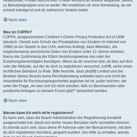
Avatarbilder, Private Nachrichten, E-Mail-Versand an andere Mitglieder, Beitritt
zu Benutzergruppen und so weiter. Wir empfehlen dir eine Anmeldung, da sie
schnell erledigt ist und dir zahlreiche Vorteile bietet.
Nach oben
Was ist COPPA?
COPPA, ausgeschrieben Children’s Online Privacy Protection Act of 1998
(deutsch: Gesetz zum Schutz der Privatsphäre von Kindern im Internet von
1998) ist ein Gesetz in den USA, welches festlegt, dass Websites, die
möglicherweise persönliche Daten von Kindern unter 13 Jahren erheben,
hierzu die Zustimmung der Eltern beziehungsweise des oder der
Erziehungsberechtigten benötigen. Wenn du dir unsicher bist, ob dies auf dich
oder die Website, auf der du dich zu registrieren versuchst, zutrifft, ziehe einen
rechtlichen Beistand zu Rate. Bitte beachte, dass phpBB Limited und der
Besitzer dieses Boards keine Rechtsberatung anbieten kann und nicht die
Anlaufstelle für Rechtsangelegenheiten jeglicher Art ist; außer solchen, die
unter der Frage „An wen soll ich mich wenden, falls es Beschwerden oder
juristische Anfragen zu diesem Forum gibt?“ behandelt werden.
Nach oben
Warum kann ich mich nicht registrieren?
Es kann sein, dass die Board-Administration die Registrierung komplett
ausgeschaltet hat, damit sich keine neuen Benutzer mehr anmelden können.
Es könnte auch sein, dass deine IP-Adresse oder der Benutzername, mit dem
du dich registrieren möchtest, gesperrt wurden. Um Hilfe zu erhalten, wende