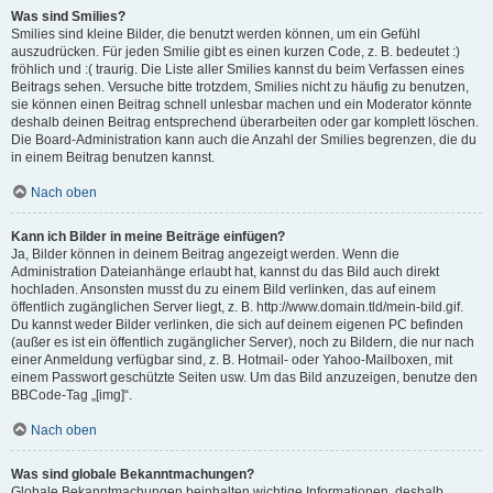
Was sind Smilies?
Smilies sind kleine Bilder, die benutzt werden können, um ein Gefühl
auszudrücken. Für jeden Smilie gibt es einen kurzen Code, z. B. bedeutet :)
fröhlich und :( traurig. Die Liste aller Smilies kannst du beim Verfassen eines
Beitrags sehen. Versuche bitte trotzdem, Smilies nicht zu häufig zu benutzen,
sie können einen Beitrag schnell unlesbar machen und ein Moderator könnte
deshalb deinen Beitrag entsprechend überarbeiten oder gar komplett löschen.
Die Board-Administration kann auch die Anzahl der Smilies begrenzen, die du
in einem Beitrag benutzen kannst.
Nach oben
Kann ich Bilder in meine Beiträge einfügen?
Ja, Bilder können in deinem Beitrag angezeigt werden. Wenn die
Administration Dateianhänge erlaubt hat, kannst du das Bild auch direkt
hochladen. Ansonsten musst du zu einem Bild verlinken, das auf einem
öffentlich zugänglichen Server liegt, z. B. http://www.domain.tld/mein-bild.gif.
Du kannst weder Bilder verlinken, die sich auf deinem eigenen PC befinden
(außer es ist ein öffentlich zugänglicher Server), noch zu Bildern, die nur nach
einer Anmeldung verfügbar sind, z. B. Hotmail- oder Yahoo-Mailboxen, mit
einem Passwort geschützte Seiten usw. Um das Bild anzuzeigen, benutze den
BBCode-Tag „[img]“.
Nach oben
Was sind globale Bekanntmachungen?
Globale Bekanntmachungen beinhalten wichtige Informationen, deshalb