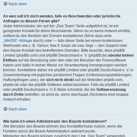
Nach oben
An wen soll ich mich wenden, falls es Beschwerden oder juristische
Anfragen zu diesem Forum gibt?
Jeder Administrator, der auf der „Das Team“-Seite aufgeführt ist, ist ein
geeigneter Kontakt für deine Beschwerde. Wenn du so keine Antwort erhältst,
solltest du den Besitzer der Domain kontaktieren (führe dazu eine
„WHOIS“-Abfrage
durch) oder — falls diese Seite bei einem kostenlosen
Webhoster wie z. B. Yahoo!, free.fr, funpic.de usw. liegt — den Support oder
den Abuse-Kontakt des betreffenden Dienstes. Bitte beachte, dass phpBB
Limited (phpBB.com) und phpBB Deutschland e. V. (phpBB.de)
absolut keinen
Einfluss
auf die Benutzung oder den oder die Benutzer der Forensoftware
haben und dafür in keiner Weise zur Verantwortung herangezogen werden
können. Kontaktiere daher nie phpBB Limited oder phpBB Deutschland e. V. in
Zusammenhang mit jeglichen juristischen Fragen (Unterlassungserklärungen,
Haftungsfragen usw.), die
sich nicht direkt
auf die Websiten phpbb.com,
phpbb.de oder die phpBB-Software selbst beziehen. Falls du phpBB Limited
oder phpBB Deutschland e. V. E-Mails schreibst, die die
Softwarenutzung
durch Dritte
betreffen, so wirst du, wenn überhaupt, höchstens eine knappe
Antwort erhalten.
Nach oben
Wie kann ich einen Administrator des Boards kontaktieren?
Alle Benutzer des Boards können das Kontaktformular nutzen, wenn die
Funktion durch die Board-Administration aktiviert wurde.
Mitglieder des Boards können zusätzlich den Link „Das Team“ verwenden.