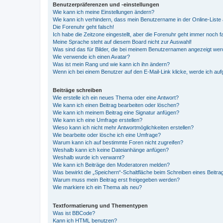
Benutzerpräferenzen und -einstellungen
Wie kann ich meine Einstellungen ändern?
Wie kann ich verhindern, dass mein Benutzername in der Online-Liste 
Die Forenuhr geht falsch!
Ich habe die Zeitzone eingestellt, aber die Forenuhr geht immer noch f
Meine Sprache steht auf diesem Board nicht zur Auswahl!
Was sind das für Bilder, die bei meinem Benutzernamen angezeigt we
Wie verwende ich einen Avatar?
Was ist mein Rang und wie kann ich ihn ändern?
Wenn ich bei einem Benutzer auf den E-Mail-Link klicke, werde ich au
Beiträge schreiben
Wie erstelle ich ein neues Thema oder eine Antwort?
Wie kann ich einen Beitrag bearbeiten oder löschen?
Wie kann ich meinem Beitrag eine Signatur anfügen?
Wie kann ich eine Umfrage erstellen?
Wieso kann ich nicht mehr Antwortmöglichkeiten erstellen?
Wie bearbeite oder lösche ich eine Umfrage?
Warum kann ich auf bestimmte Foren nicht zugreifen?
Weshalb kann ich keine Dateianhänge anfügen?
Weshalb wurde ich verwarnt?
Wie kann ich Beiträge den Moderatoren melden?
Was bewirkt die „Speichern“-Schaltfläche beim Schreiben eines Beitra
Warum muss mein Beitrag erst freigegeben werden?
Wie markiere ich ein Thema als neu?
Textformatierung und Thementypen
Was ist BBCode?
Kann ich HTML benutzen?