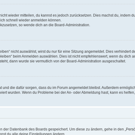
 nicht wieder mitteilen, du kannst es jedoch zurücksetzen. Dies machst du, indem 
 dich schnell wieder anmelden können.
ückzusetzen, so wende dich an die Board-Administration.
en“ nicht auswählst, wirst du nur für eine Sitzung angemeldet. Dies verhindert 
leiben“ beim Anmelden auswählen. Dies ist nicht empfehlenswert, wenn du dich an
 steht, dann wurde sie vermutlich von der Board-Administration ausgeschaltet.
 hat und die dafür sorgen, dass du im Forum angemeldet bleibst. Außerdem ermögli
tiviert wurden. Wenn du Probleme bei der An- oder Abmeldung hast, kann es helfen
n in der Datenbank des Boards gespeichert. Um diese zu ändern, gehe in den „Persö
nst du alle deine Einstellungen ändern.