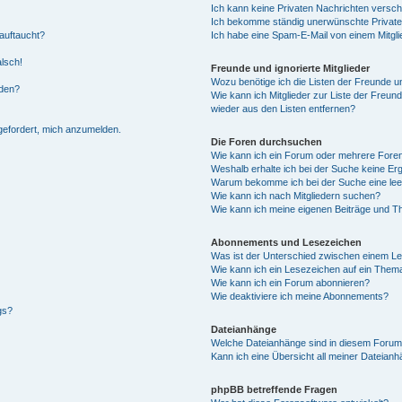
Ich kann keine Privaten Nachrichten versch
Ich bekomme ständig unerwünschte Private
auftaucht?
Ich habe eine Spam-E-Mail von einem Mitgli
alsch!
Freunde und ignorierte Mitglieder
Wozu benötige ich die Listen der Freunde un
rden?
Wie kann ich Mitglieder zur Liste der Freund
wieder aus den Listen entfernen?
fgefordert, mich anzumelden.
Die Foren durchsuchen
Wie kann ich ein Forum oder mehrere For
Weshalb erhalte ich bei der Suche keine Er
Warum bekomme ich bei der Suche eine lee
Wie kann ich nach Mitgliedern suchen?
Wie kann ich meine eigenen Beiträge und T
Abonnements und Lesezeichen
Was ist der Unterschied zwischen einem L
Wie kann ich ein Lesezeichen auf ein Them
Wie kann ich ein Forum abonnieren?
Wie deaktiviere ich meine Abonnements?
gs?
Dateianhänge
Welche Dateianhänge sind in diesem Forum
Kann ich eine Übersicht all meiner Dateian
phpBB betreffende Fragen