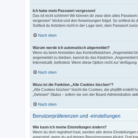
Ich habe mein Passwort vergessen!
Das ist nicht schlimm! Wir können dir zwar dein altes Passwort
vergessen“ klickst und den Anweisungen folgst. So solltest du
Solltest du trotzdem nicht in der Lage sein, dein Passwort zur
Nach oben
Warum werde ich automatisch abgemeldet?
Wenn du beim Anmelden das Kontrollkästchen „Angemeldet bleib
angemeldet zu bleiben, kannst du das Kästchen „Angemeldet b
Internetcafé, befindest. Wenn diese Option nicht zur Verfügung
Nach oben
Wozu ist die Funktion „Alle Cookies löschen“?
„Alle Cookies löschen“ löscht die Cookies, die phpBB erstellt
„Gelesen“-Status – sofern sie von der Board-Administration ak
Nach oben
Benutzerpräferenzen und -einstellungen
Wie kann ich meine Einstellungen ändern?
Wenn du dich registriert hast, werden alle deine Einstellunge
angezeigt, wenn du auf deinen Benutzernamen klickst. Dort kan