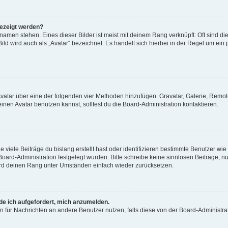
gezeigt werden?
amen stehen. Eines dieser Bilder ist meist mit deinem Rang verknüpft: Oft sind di
ld wird auch als „Avatar“ bezeichnet. Es handelt sich hierbei in der Regel um ein
 Avatar über eine der folgenden vier Methoden hinzufügen: Gravatar, Galerie, Rem
en Avatar benutzen kannst, solltest du die Board-Administration kontaktieren.
viele Beiträge du bislang erstellt hast oder identifizieren bestimmte Benutzer w
 Board-Administration festgelegt wurden. Bitte schreibe keine sinnlosen Beiträge
wird deinen Rang unter Umständen einfach wieder zurücksetzen.
rde ich aufgefordert, mich anzumelden.
ion für Nachrichten an andere Benutzer nutzen, falls diese von der Board-Administ