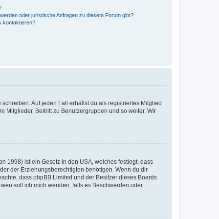
?
hwerden oder juristische Anfragen zu diesem Forum gibt?
s kontaktieren?
chreiben. Auf jeden Fall erhältst du als registriertes Mitglied
e Mitglieder, Beitritt zu Benutzergruppen und so weiter. Wir
n 1998) ist ein Gesetz in den USA, welches festlegt, dass
der der Erziehungsberechtigten benötigen. Wenn du dir
te beachte, dass phpBB Limited und der Besitzer dieses Boards
An wen soll ich mich wenden, falls es Beschwerden oder