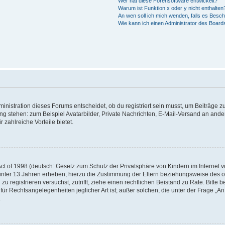
Wer hat diese Forensoftware entwickelt?
Warum ist Funktion x oder y nicht enthalten
An wen soll ich mich wenden, falls es Besc
Wie kann ich einen Administrator des Board
istration dieses Forums entscheidet, ob du registriert sein musst, um Beiträge zu s
ung stehen: zum Beispiel Avatarbilder, Private Nachrichten, E-Mail-Versand an ander
 zahlreiche Vorteile bietet.
t of 1998 (deutsch: Gesetz zum Schutz der Privatsphäre von Kindern im Internet vo
unter 13 Jahren erheben, hierzu die Zustimmung der Eltern beziehungsweise des o
h zu registrieren versuchst, zutrifft, ziehe einen rechtlichen Beistand zu Rate. Bit
für Rechtsangelegenheiten jeglicher Art ist; außer solchen, die unter der Frage „
.