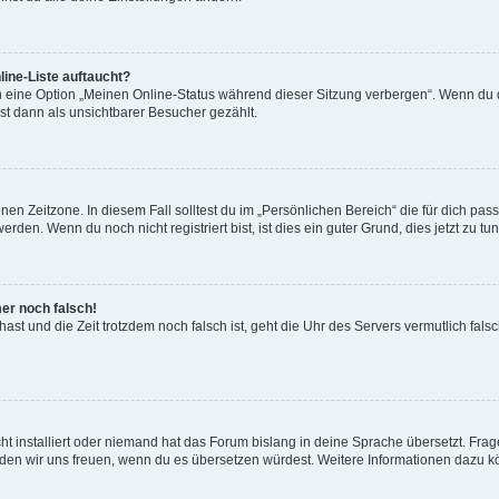
ine-Liste auftaucht?
n eine Option „Meinen Online-Status während dieser Sitzung verbergen“. Wenn du d
st dann als unsichtbarer Besucher gezählt.
en Zeitzone. In diesem Fall solltest du im „Persönlichen Bereich“ die für dich passe
den. Wenn du noch nicht registriert bist, ist dies ein guter Grund, dies jetzt zu tun
mer noch falsch!
t hast und die Zeit trotzdem noch falsch ist, geht die Uhr des Servers vermutlich fal
t installiert oder niemand hat das Forum bislang in deine Sprache übersetzt. Frag
, würden wir uns freuen, wenn du es übersetzen würdest. Weitere Informationen dazu