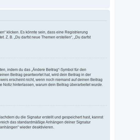
n“ klicken. Es könnte sein, dass eine Registrierung
t. Z. B. „Du darfst neue Themen erstellen“, „Du darfst
iten, indem du das „Ändere Beitrag“-Symbol für den
inen Beitrag geantwortet hat, wird dein Beitrag in der
nweis erscheint nicht, wenn noch niemand auf deinen Beitrag
ne Notiz hinterlassen, warum dein Beitrag überarbeitet wurde.
chdem du die Signatur erstellt und gespeichert hast, kannst
Bereich das standardmäßige Anhängen deiner Signatur
r anhängen“ wieder deaktivieren.