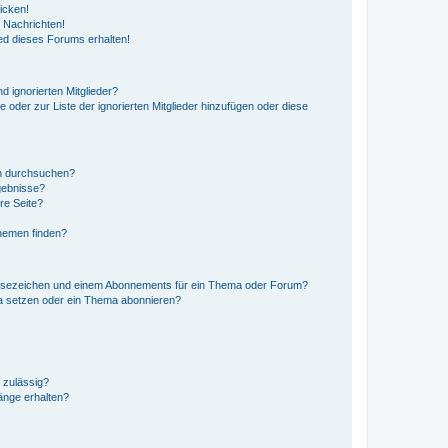
icken!
 Nachrichten!
ed dieses Forums erhalten!
d ignorierten Mitglieder?
e oder zur Liste der ignorierten Mitglieder hinzufügen oder diese
en durchsuchen?
gebnisse?
re Seite?
hemen finden?
esezeichen und einem Abonnements für ein Thema oder Forum?
a setzen oder ein Thema abonnieren?
 zulässig?
hänge erhalten?