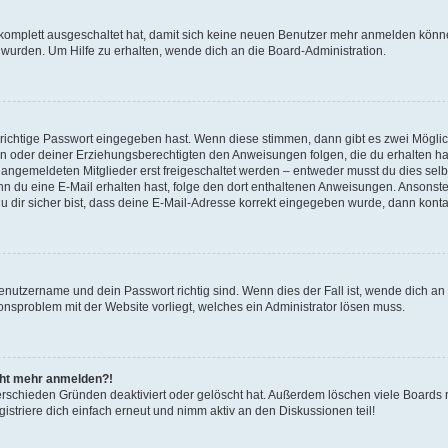
g komplett ausgeschaltet hat, damit sich keine neuen Benutzer mehr anmelden könn
 wurden. Um Hilfe zu erhalten, wende dich an die Board-Administration.
 richtige Passwort eingegeben hast. Wenn diese stimmen, dann gibt es zwei Mögl
tern oder deiner Erziehungsberechtigten den Anweisungen folgen, die du erhalten ha
u angemeldeten Mitglieder erst freigeschaltet werden – entweder musst du dies selbs
. Wenn du eine E-Mail erhalten hast, folge den dort enthaltenen Anweisungen. Ansons
 dir sicher bist, dass deine E-Mail-Adresse korrekt eingegeben wurde, dann kontak
Benutzername und dein Passwort richtig sind. Wenn dies der Fall ist, wende dich a
ionsproblem mit der Website vorliegt, welches ein Administrator lösen muss.
icht mehr anmelden?!
erschieden Gründen deaktiviert oder gelöscht hat. Außerdem löschen viele Boards r
triere dich einfach erneut und nimm aktiv an den Diskussionen teil!