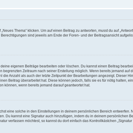
„Neues Thema“ klicken. Um auf einen Beitrag zu antworten, musst du auf „Antworte
e Berechtigungen sind jeweils am Ende der Foren- und der Beitragsansicht aufgeliste
r deine eigenen Beiträge bearbeiten oder löschen. Du kannst einen Beitrag bearbe
inen begrenzten Zeitraum nach seiner Erstellung möglich. Wenn bereits jemand auf de
 die Anzahl als auch der letzte Zeitpunkt der Bearbeitungen angezeigt. Dieser Hi
en Beitrag überarbeitet hat. Diese können jedoch, falls sie es für nötig halten, ei
hen können, wenn bereits jemand darauf geantwortet hat.
st eine solche in den Einstellungen in deinem persönlichen Bereich entwerfen. Na
eren. Du kannst eine Signatur auch hinzufügen, indem du in deinem persönlichen 
atur verfassen möchtest, so kannst du dort einfach das Kontrollkästchen „Signatu