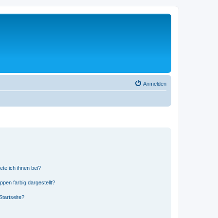
Anmelden
ete ich ihnen bei?
en farbig dargestellt?
tartseite?