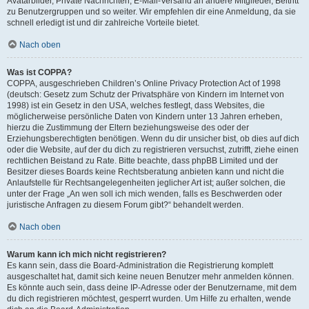
Avatarbilder, Private Nachrichten, E-Mail-Versand an andere Mitglieder, Beitritt
zu Benutzergruppen und so weiter. Wir empfehlen dir eine Anmeldung, da sie
schnell erledigt ist und dir zahlreiche Vorteile bietet.
Nach oben
Was ist COPPA?
COPPA, ausgeschrieben Children’s Online Privacy Protection Act of 1998
(deutsch: Gesetz zum Schutz der Privatsphäre von Kindern im Internet von
1998) ist ein Gesetz in den USA, welches festlegt, dass Websites, die
möglicherweise persönliche Daten von Kindern unter 13 Jahren erheben,
hierzu die Zustimmung der Eltern beziehungsweise des oder der
Erziehungsberechtigten benötigen. Wenn du dir unsicher bist, ob dies auf dich
oder die Website, auf der du dich zu registrieren versuchst, zutrifft, ziehe einen
rechtlichen Beistand zu Rate. Bitte beachte, dass phpBB Limited und der
Besitzer dieses Boards keine Rechtsberatung anbieten kann und nicht die
Anlaufstelle für Rechtsangelegenheiten jeglicher Art ist; außer solchen, die
unter der Frage „An wen soll ich mich wenden, falls es Beschwerden oder
juristische Anfragen zu diesem Forum gibt?“ behandelt werden.
Nach oben
Warum kann ich mich nicht registrieren?
Es kann sein, dass die Board-Administration die Registrierung komplett
ausgeschaltet hat, damit sich keine neuen Benutzer mehr anmelden können.
Es könnte auch sein, dass deine IP-Adresse oder der Benutzername, mit dem
du dich registrieren möchtest, gesperrt wurden. Um Hilfe zu erhalten, wende