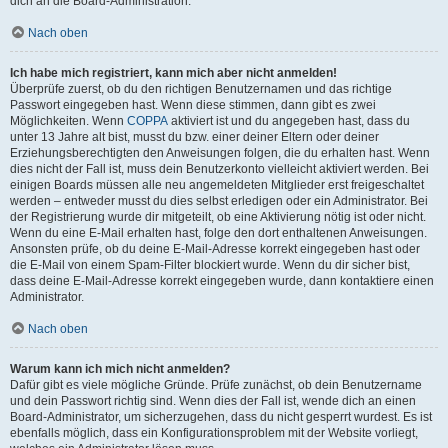
dich an die Board-Administration.
Nach oben
Ich habe mich registriert, kann mich aber nicht anmelden!
Überprüfe zuerst, ob du den richtigen Benutzernamen und das richtige
Passwort eingegeben hast. Wenn diese stimmen, dann gibt es zwei
Möglichkeiten. Wenn
COPPA
aktiviert ist und du angegeben hast, dass du
unter 13 Jahre alt bist, musst du bzw. einer deiner Eltern oder deiner
Erziehungsberechtigten den Anweisungen folgen, die du erhalten hast. Wenn
dies nicht der Fall ist, muss dein Benutzerkonto vielleicht aktiviert werden. Bei
einigen Boards müssen alle neu angemeldeten Mitglieder erst freigeschaltet
werden – entweder musst du dies selbst erledigen oder ein Administrator. Bei
der Registrierung wurde dir mitgeteilt, ob eine Aktivierung nötig ist oder nicht.
Wenn du eine E-Mail erhalten hast, folge den dort enthaltenen Anweisungen.
Ansonsten prüfe, ob du deine E-Mail-Adresse korrekt eingegeben hast oder
die E-Mail von einem Spam-Filter blockiert wurde. Wenn du dir sicher bist,
dass deine E-Mail-Adresse korrekt eingegeben wurde, dann kontaktiere einen
Administrator.
Nach oben
Warum kann ich mich nicht anmelden?
Dafür gibt es viele mögliche Gründe. Prüfe zunächst, ob dein Benutzername
und dein Passwort richtig sind. Wenn dies der Fall ist, wende dich an einen
Board-Administrator, um sicherzugehen, dass du nicht gesperrt wurdest. Es ist
ebenfalls möglich, dass ein Konfigurationsproblem mit der Website vorliegt,