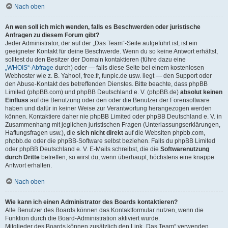
Nach oben
An wen soll ich mich wenden, falls es Beschwerden oder juristische
Anfragen zu diesem Forum gibt?
Jeder Administrator, der auf der „Das Team“-Seite aufgeführt ist, ist ein
geeigneter Kontakt für deine Beschwerde. Wenn du so keine Antwort erhältst,
solltest du den Besitzer der Domain kontaktieren (führe dazu eine
„WHOIS“-Abfrage
durch) oder — falls diese Seite bei einem kostenlosen
Webhoster wie z. B. Yahoo!, free.fr, funpic.de usw. liegt — den Support oder
den Abuse-Kontakt des betreffenden Dienstes. Bitte beachte, dass phpBB
Limited (phpBB.com) und phpBB Deutschland e. V. (phpBB.de)
absolut keinen
Einfluss
auf die Benutzung oder den oder die Benutzer der Forensoftware
haben und dafür in keiner Weise zur Verantwortung herangezogen werden
können. Kontaktiere daher nie phpBB Limited oder phpBB Deutschland e. V. in
Zusammenhang mit jeglichen juristischen Fragen (Unterlassungserklärungen,
Haftungsfragen usw.), die
sich nicht direkt
auf die Websiten phpbb.com,
phpbb.de oder die phpBB-Software selbst beziehen. Falls du phpBB Limited
oder phpBB Deutschland e. V. E-Mails schreibst, die die
Softwarenutzung
durch Dritte
betreffen, so wirst du, wenn überhaupt, höchstens eine knappe
Antwort erhalten.
Nach oben
Wie kann ich einen Administrator des Boards kontaktieren?
Alle Benutzer des Boards können das Kontaktformular nutzen, wenn die
Funktion durch die Board-Administration aktiviert wurde.
Mitglieder des Boards können zusätzlich den Link „Das Team“ verwenden.