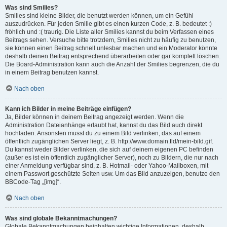
Was sind Smilies?
Smilies sind kleine Bilder, die benutzt werden können, um ein Gefühl
auszudrücken. Für jeden Smilie gibt es einen kurzen Code, z. B. bedeutet :)
fröhlich und :( traurig. Die Liste aller Smilies kannst du beim Verfassen eines
Beitrags sehen. Versuche bitte trotzdem, Smilies nicht zu häufig zu benutzen,
sie können einen Beitrag schnell unlesbar machen und ein Moderator könnte
deshalb deinen Beitrag entsprechend überarbeiten oder gar komplett löschen.
Die Board-Administration kann auch die Anzahl der Smilies begrenzen, die du
in einem Beitrag benutzen kannst.
Nach oben
Kann ich Bilder in meine Beiträge einfügen?
Ja, Bilder können in deinem Beitrag angezeigt werden. Wenn die
Administration Dateianhänge erlaubt hat, kannst du das Bild auch direkt
hochladen. Ansonsten musst du zu einem Bild verlinken, das auf einem
öffentlich zugänglichen Server liegt, z. B. http://www.domain.tld/mein-bild.gif.
Du kannst weder Bilder verlinken, die sich auf deinem eigenen PC befinden
(außer es ist ein öffentlich zugänglicher Server), noch zu Bildern, die nur nach
einer Anmeldung verfügbar sind, z. B. Hotmail- oder Yahoo-Mailboxen, mit
einem Passwort geschützte Seiten usw. Um das Bild anzuzeigen, benutze den
BBCode-Tag „[img]“.
Nach oben
Was sind globale Bekanntmachungen?
Globale Bekanntmachungen beinhalten wichtige Informationen, deshalb