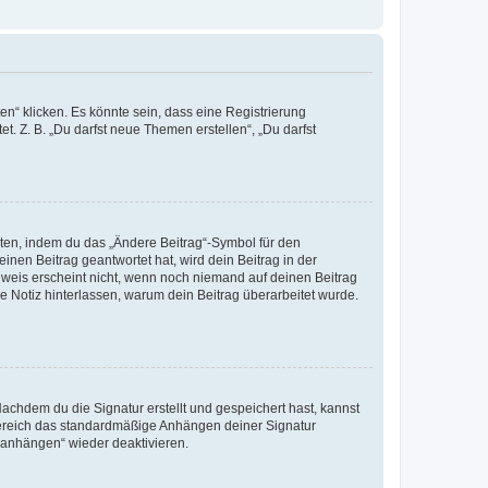
n“ klicken. Es könnte sein, dass eine Registrierung
t. Z. B. „Du darfst neue Themen erstellen“, „Du darfst
iten, indem du das „Ändere Beitrag“-Symbol für den
inen Beitrag geantwortet hat, wird dein Beitrag in der
nweis erscheint nicht, wenn noch niemand auf deinen Beitrag
ne Notiz hinterlassen, warum dein Beitrag überarbeitet wurde.
chdem du die Signatur erstellt und gespeichert hast, kannst
Bereich das standardmäßige Anhängen deiner Signatur
r anhängen“ wieder deaktivieren.