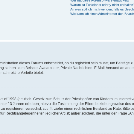
Wer hat diese Forensoftware entwickelt?
Warum ist Funktion x oder y nicht enthalten
An wen soll ich mich wenden, falls es Besc
Wie kann ich einen Administrator des Board
istration dieses Forums entscheidet, ob du registriert sein musst, um Beiträge zu s
ung stehen: zum Beispiel Avatarbilder, Private Nachrichten, E-Mail-Versand an ander
 zahlreiche Vorteile bietet.
t of 1998 (deutsch: Gesetz zum Schutz der Privatsphäre von Kindern im Internet vo
unter 13 Jahren erheben, hierzu die Zustimmung der Eltern beziehungsweise des o
h zu registrieren versuchst, zutrifft, ziehe einen rechtlichen Beistand zu Rate. Bit
für Rechtsangelegenheiten jeglicher Art ist; außer solchen, die unter der Frage „
.