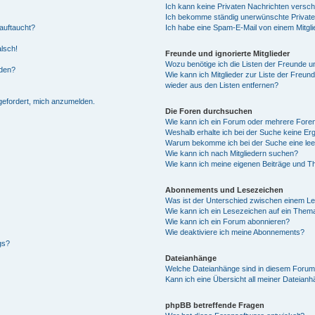
Ich kann keine Privaten Nachrichten versch
Ich bekomme ständig unerwünschte Private
auftaucht?
Ich habe eine Spam-E-Mail von einem Mitgli
alsch!
Freunde und ignorierte Mitglieder
Wozu benötige ich die Listen der Freunde un
rden?
Wie kann ich Mitglieder zur Liste der Freund
wieder aus den Listen entfernen?
fgefordert, mich anzumelden.
Die Foren durchsuchen
Wie kann ich ein Forum oder mehrere For
Weshalb erhalte ich bei der Suche keine Er
Warum bekomme ich bei der Suche eine lee
Wie kann ich nach Mitgliedern suchen?
Wie kann ich meine eigenen Beiträge und T
Abonnements und Lesezeichen
Was ist der Unterschied zwischen einem L
Wie kann ich ein Lesezeichen auf ein Them
Wie kann ich ein Forum abonnieren?
Wie deaktiviere ich meine Abonnements?
gs?
Dateianhänge
Welche Dateianhänge sind in diesem Forum
Kann ich eine Übersicht all meiner Dateian
phpBB betreffende Fragen