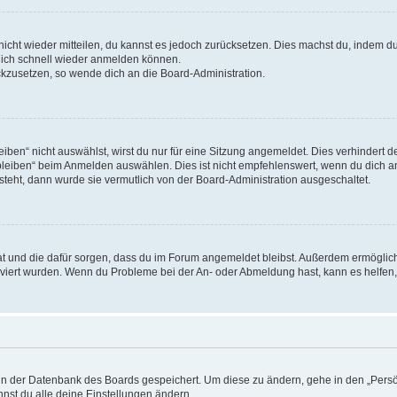
 nicht wieder mitteilen, du kannst es jedoch zurücksetzen. Dies machst du, indem 
 dich schnell wieder anmelden können.
ückzusetzen, so wende dich an die Board-Administration.
en“ nicht auswählst, wirst du nur für eine Sitzung angemeldet. Dies verhindert 
leiben“ beim Anmelden auswählen. Dies ist nicht empfehlenswert, wenn du dich an
 steht, dann wurde sie vermutlich von der Board-Administration ausgeschaltet.
 hat und die dafür sorgen, dass du im Forum angemeldet bleibst. Außerdem ermögli
tiviert wurden. Wenn du Probleme bei der An- oder Abmeldung hast, kann es helfen
n in der Datenbank des Boards gespeichert. Um diese zu ändern, gehe in den „Persö
nst du alle deine Einstellungen ändern.