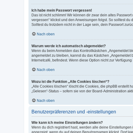
Ich habe mein Passwort vergessen!
Das ist nicht schlimm! Wir können dir zwar dein altes Passwort
vergessen“ klickst und den Anweisungen folgst. So solltest du
Solltest du trotzdem nicht in der Lage sein, dein Passwort zur
Nach oben
Warum werde ich automatisch abgemeldet?
Wenn du beim Anmelden das Kontrollkästchen „Angemeldet bleib
angemeldet zu bleiben, kannst du das Kästchen „Angemeldet b
Internetcafé, befindest. Wenn diese Option nicht zur Verfügung
Nach oben
Wozu ist die Funktion „Alle Cookies löschen“?
„Alle Cookies löschen“ löscht die Cookies, die phpBB erstellt
„Gelesen“-Status – sofern sie von der Board-Administration ak
Nach oben
Benutzerpräferenzen und -einstellungen
Wie kann ich meine Einstellungen ändern?
Wenn du dich registriert hast, werden alle deine Einstellunge
angezeigt, wenn du auf deinen Benutzernamen klickst. Dort kan