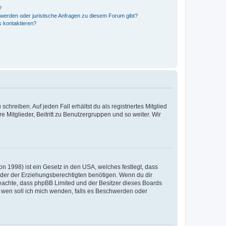
?
hwerden oder juristische Anfragen zu diesem Forum gibt?
s kontaktieren?
chreiben. Auf jeden Fall erhältst du als registriertes Mitglied
e Mitglieder, Beitritt zu Benutzergruppen und so weiter. Wir
n 1998) ist ein Gesetz in den USA, welches festlegt, dass
der der Erziehungsberechtigten benötigen. Wenn du dir
te beachte, dass phpBB Limited und der Besitzer dieses Boards
An wen soll ich mich wenden, falls es Beschwerden oder