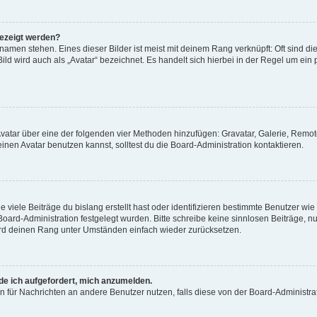
gezeigt werden?
amen stehen. Eines dieser Bilder ist meist mit deinem Rang verknüpft: Oft sind di
ld wird auch als „Avatar“ bezeichnet. Es handelt sich hierbei in der Regel um ein
 Avatar über eine der folgenden vier Methoden hinzufügen: Gravatar, Galerie, Rem
en Avatar benutzen kannst, solltest du die Board-Administration kontaktieren.
viele Beiträge du bislang erstellt hast oder identifizieren bestimmte Benutzer w
 Board-Administration festgelegt wurden. Bitte schreibe keine sinnlosen Beiträge
wird deinen Rang unter Umständen einfach wieder zurücksetzen.
rde ich aufgefordert, mich anzumelden.
ion für Nachrichten an andere Benutzer nutzen, falls diese von der Board-Administ