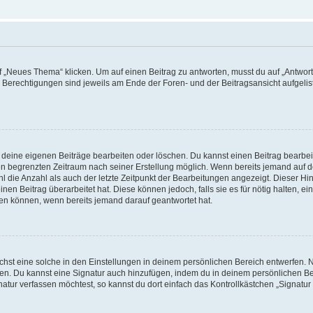
„Neues Thema“ klicken. Um auf einen Beitrag zu antworten, musst du auf „Antworte
e Berechtigungen sind jeweils am Ende der Foren- und der Beitragsansicht aufgeliste
r deine eigenen Beiträge bearbeiten oder löschen. Du kannst einen Beitrag bearbe
inen begrenzten Zeitraum nach seiner Erstellung möglich. Wenn bereits jemand auf de
 die Anzahl als auch der letzte Zeitpunkt der Bearbeitungen angezeigt. Dieser Hi
en Beitrag überarbeitet hat. Diese können jedoch, falls sie es für nötig halten, ei
hen können, wenn bereits jemand darauf geantwortet hat.
st eine solche in den Einstellungen in deinem persönlichen Bereich entwerfen. Na
eren. Du kannst eine Signatur auch hinzufügen, indem du in deinem persönlichen 
atur verfassen möchtest, so kannst du dort einfach das Kontrollkästchen „Signatu