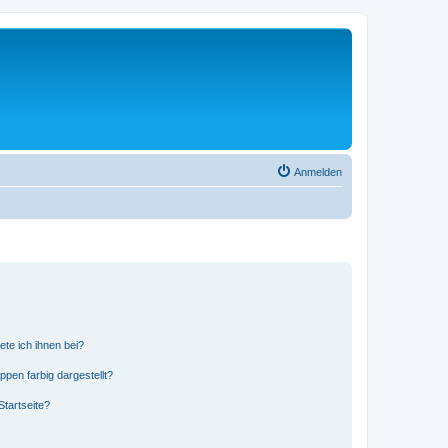
Anmelden
ete ich ihnen bei?
en farbig dargestellt?
tartseite?