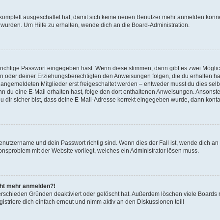
g komplett ausgeschaltet hat, damit sich keine neuen Benutzer mehr anmelden könn
 wurden. Um Hilfe zu erhalten, wende dich an die Board-Administration.
 richtige Passwort eingegeben hast. Wenn diese stimmen, dann gibt es zwei Mögl
tern oder deiner Erziehungsberechtigten den Anweisungen folgen, die du erhalten ha
u angemeldeten Mitglieder erst freigeschaltet werden – entweder musst du dies selbs
. Wenn du eine E-Mail erhalten hast, folge den dort enthaltenen Anweisungen. Ansons
 dir sicher bist, dass deine E-Mail-Adresse korrekt eingegeben wurde, dann kontak
Benutzername und dein Passwort richtig sind. Wenn dies der Fall ist, wende dich a
ionsproblem mit der Website vorliegt, welches ein Administrator lösen muss.
icht mehr anmelden?!
erschieden Gründen deaktiviert oder gelöscht hat. Außerdem löschen viele Boards r
triere dich einfach erneut und nimm aktiv an den Diskussionen teil!