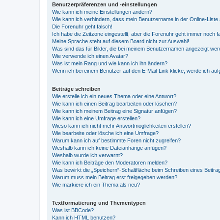
Benutzerpräferenzen und -einstellungen
Wie kann ich meine Einstellungen ändern?
Wie kann ich verhindern, dass mein Benutzername in der Online-Liste 
Die Forenuhr geht falsch!
Ich habe die Zeitzone eingestellt, aber die Forenuhr geht immer noch f
Meine Sprache steht auf diesem Board nicht zur Auswahl!
Was sind das für Bilder, die bei meinem Benutzernamen angezeigt we
Wie verwende ich einen Avatar?
Was ist mein Rang und wie kann ich ihn ändern?
Wenn ich bei einem Benutzer auf den E-Mail-Link klicke, werde ich au
Beiträge schreiben
Wie erstelle ich ein neues Thema oder eine Antwort?
Wie kann ich einen Beitrag bearbeiten oder löschen?
Wie kann ich meinem Beitrag eine Signatur anfügen?
Wie kann ich eine Umfrage erstellen?
Wieso kann ich nicht mehr Antwortmöglichkeiten erstellen?
Wie bearbeite oder lösche ich eine Umfrage?
Warum kann ich auf bestimmte Foren nicht zugreifen?
Weshalb kann ich keine Dateianhänge anfügen?
Weshalb wurde ich verwarnt?
Wie kann ich Beiträge den Moderatoren melden?
Was bewirkt die „Speichern“-Schaltfläche beim Schreiben eines Beitra
Warum muss mein Beitrag erst freigegeben werden?
Wie markiere ich ein Thema als neu?
Textformatierung und Thementypen
Was ist BBCode?
Kann ich HTML benutzen?