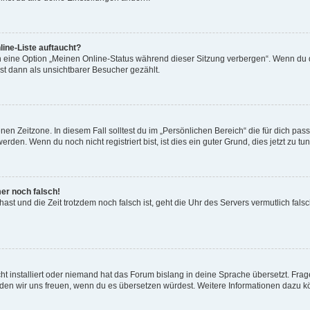
ine-Liste auftaucht?
n eine Option „Meinen Online-Status während dieser Sitzung verbergen“. Wenn du d
st dann als unsichtbarer Besucher gezählt.
en Zeitzone. In diesem Fall solltest du im „Persönlichen Bereich“ die für dich passe
den. Wenn du noch nicht registriert bist, ist dies ein guter Grund, dies jetzt zu tun
mer noch falsch!
t hast und die Zeit trotzdem noch falsch ist, geht die Uhr des Servers vermutlich fal
t installiert oder niemand hat das Forum bislang in deine Sprache übersetzt. Frag
, würden wir uns freuen, wenn du es übersetzen würdest. Weitere Informationen dazu