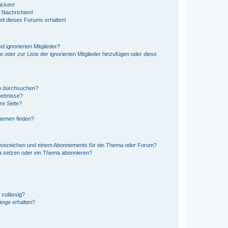
icken!
 Nachrichten!
ed dieses Forums erhalten!
d ignorierten Mitglieder?
e oder zur Liste der ignorierten Mitglieder hinzufügen oder diese
en durchsuchen?
gebnisse?
re Seite?
hemen finden?
esezeichen und einem Abonnements für ein Thema oder Forum?
a setzen oder ein Thema abonnieren?
 zulässig?
hänge erhalten?