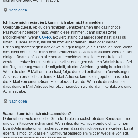
dich an die Board-Administration.
Nach oben
Ich habe mich registriert, kann mich aber nicht anmelden!
Überprüfe zuerst, ob du den richtigen Benutzernamen und das richtige
Passwort eingegeben hast. Wenn diese stimmen, dann gibt es zwei
Möglichkeiten. Wenn
COPPA
aktiviert ist und du angegeben hast, dass du
unter 13 Jahre alt bist, musst du bzw. einer deiner Eltern oder deiner
Erziehungsberechtigten den Anweisungen folgen, die du erhalten hast. Wenn
dies nicht der Fall ist, muss dein Benutzerkonto vielleicht aktiviert werden. Bei
einigen Boards müssen alle neu angemeldeten Mitglieder erst freigeschaltet
werden – entweder musst du dies selbst erledigen oder ein Administrator. Bei
der Registrierung wurde dir mitgeteilt, ob eine Aktivierung nötig ist oder nicht.
Wenn du eine E-Mail erhalten hast, folge den dort enthaltenen Anweisungen.
Ansonsten prüfe, ob du deine E-Mail-Adresse korrekt eingegeben hast oder
die E-Mail von einem Spam-Filter blockiert wurde. Wenn du dir sicher bist,
dass deine E-Mail-Adresse korrekt eingegeben wurde, dann kontaktiere einen
Administrator.
Nach oben
Warum kann ich mich nicht anmelden?
Dafür gibt es viele mögliche Gründe. Prüfe zunächst, ob dein Benutzername
und dein Passwort richtig sind. Wenn dies der Fall ist, wende dich an einen
Board-Administrator, um sicherzugehen, dass du nicht gesperrt wurdest. Es ist
ebenfalls möglich, dass ein Konfigurationsproblem mit der Website vorliegt,