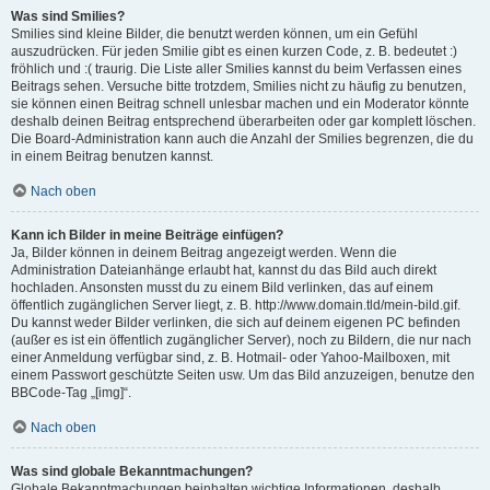
Was sind Smilies?
Smilies sind kleine Bilder, die benutzt werden können, um ein Gefühl
auszudrücken. Für jeden Smilie gibt es einen kurzen Code, z. B. bedeutet :)
fröhlich und :( traurig. Die Liste aller Smilies kannst du beim Verfassen eines
Beitrags sehen. Versuche bitte trotzdem, Smilies nicht zu häufig zu benutzen,
sie können einen Beitrag schnell unlesbar machen und ein Moderator könnte
deshalb deinen Beitrag entsprechend überarbeiten oder gar komplett löschen.
Die Board-Administration kann auch die Anzahl der Smilies begrenzen, die du
in einem Beitrag benutzen kannst.
Nach oben
Kann ich Bilder in meine Beiträge einfügen?
Ja, Bilder können in deinem Beitrag angezeigt werden. Wenn die
Administration Dateianhänge erlaubt hat, kannst du das Bild auch direkt
hochladen. Ansonsten musst du zu einem Bild verlinken, das auf einem
öffentlich zugänglichen Server liegt, z. B. http://www.domain.tld/mein-bild.gif.
Du kannst weder Bilder verlinken, die sich auf deinem eigenen PC befinden
(außer es ist ein öffentlich zugänglicher Server), noch zu Bildern, die nur nach
einer Anmeldung verfügbar sind, z. B. Hotmail- oder Yahoo-Mailboxen, mit
einem Passwort geschützte Seiten usw. Um das Bild anzuzeigen, benutze den
BBCode-Tag „[img]“.
Nach oben
Was sind globale Bekanntmachungen?
Globale Bekanntmachungen beinhalten wichtige Informationen, deshalb