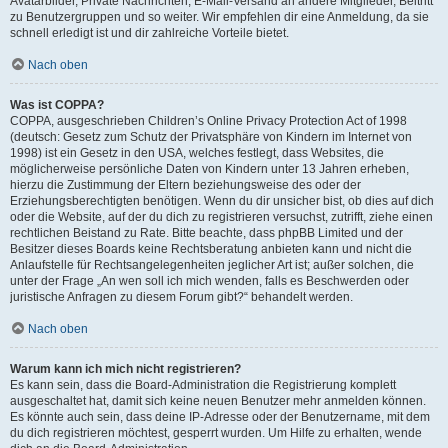
Avatarbilder, Private Nachrichten, E-Mail-Versand an andere Mitglieder, Beitritt
zu Benutzergruppen und so weiter. Wir empfehlen dir eine Anmeldung, da sie
schnell erledigt ist und dir zahlreiche Vorteile bietet.
Nach oben
Was ist COPPA?
COPPA, ausgeschrieben Children’s Online Privacy Protection Act of 1998
(deutsch: Gesetz zum Schutz der Privatsphäre von Kindern im Internet von
1998) ist ein Gesetz in den USA, welches festlegt, dass Websites, die
möglicherweise persönliche Daten von Kindern unter 13 Jahren erheben,
hierzu die Zustimmung der Eltern beziehungsweise des oder der
Erziehungsberechtigten benötigen. Wenn du dir unsicher bist, ob dies auf dich
oder die Website, auf der du dich zu registrieren versuchst, zutrifft, ziehe einen
rechtlichen Beistand zu Rate. Bitte beachte, dass phpBB Limited und der
Besitzer dieses Boards keine Rechtsberatung anbieten kann und nicht die
Anlaufstelle für Rechtsangelegenheiten jeglicher Art ist; außer solchen, die
unter der Frage „An wen soll ich mich wenden, falls es Beschwerden oder
juristische Anfragen zu diesem Forum gibt?“ behandelt werden.
Nach oben
Warum kann ich mich nicht registrieren?
Es kann sein, dass die Board-Administration die Registrierung komplett
ausgeschaltet hat, damit sich keine neuen Benutzer mehr anmelden können.
Es könnte auch sein, dass deine IP-Adresse oder der Benutzername, mit dem
du dich registrieren möchtest, gesperrt wurden. Um Hilfe zu erhalten, wende