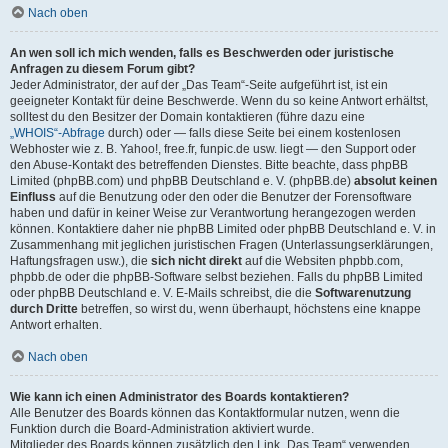
Nach oben
An wen soll ich mich wenden, falls es Beschwerden oder juristische
Anfragen zu diesem Forum gibt?
Jeder Administrator, der auf der „Das Team“-Seite aufgeführt ist, ist ein
geeigneter Kontakt für deine Beschwerde. Wenn du so keine Antwort erhältst,
solltest du den Besitzer der Domain kontaktieren (führe dazu eine
„WHOIS“-Abfrage
durch) oder — falls diese Seite bei einem kostenlosen
Webhoster wie z. B. Yahoo!, free.fr, funpic.de usw. liegt — den Support oder
den Abuse-Kontakt des betreffenden Dienstes. Bitte beachte, dass phpBB
Limited (phpBB.com) und phpBB Deutschland e. V. (phpBB.de)
absolut keinen
Einfluss
auf die Benutzung oder den oder die Benutzer der Forensoftware
haben und dafür in keiner Weise zur Verantwortung herangezogen werden
können. Kontaktiere daher nie phpBB Limited oder phpBB Deutschland e. V. in
Zusammenhang mit jeglichen juristischen Fragen (Unterlassungserklärungen,
Haftungsfragen usw.), die
sich nicht direkt
auf die Websiten phpbb.com,
phpbb.de oder die phpBB-Software selbst beziehen. Falls du phpBB Limited
oder phpBB Deutschland e. V. E-Mails schreibst, die die
Softwarenutzung
durch Dritte
betreffen, so wirst du, wenn überhaupt, höchstens eine knappe
Antwort erhalten.
Nach oben
Wie kann ich einen Administrator des Boards kontaktieren?
Alle Benutzer des Boards können das Kontaktformular nutzen, wenn die
Funktion durch die Board-Administration aktiviert wurde.
Mitglieder des Boards können zusätzlich den Link „Das Team“ verwenden.