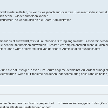
 nicht wieder mitteilen, du kannst es jedoch zurücksetzen. Dies machst du, indem 
 dich schnell wieder anmelden können.
ückzusetzen, so wende dich an die Board-Administration.
en“ nicht auswählst, wirst du nur für eine Sitzung angemeldet. Dies verhindert 
leiben“ beim Anmelden auswählen. Dies ist nicht empfehlenswert, wenn du dich an
 steht, dann wurde sie vermutlich von der Board-Administration ausgeschaltet.
 hat und die dafür sorgen, dass du im Forum angemeldet bleibst. Außerdem ermögli
tiviert wurden. Wenn du Probleme bei der An- oder Abmeldung hast, kann es helfen
n in der Datenbank des Boards gespeichert. Um diese zu ändern, gehe in den „Persö
nst du alle deine Einstellungen ändern.