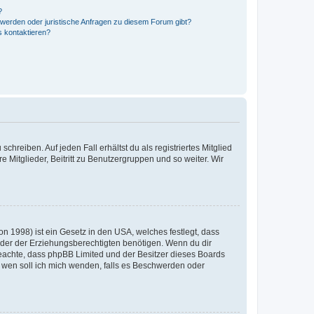
?
hwerden oder juristische Anfragen zu diesem Forum gibt?
s kontaktieren?
chreiben. Auf jeden Fall erhältst du als registriertes Mitglied
e Mitglieder, Beitritt zu Benutzergruppen und so weiter. Wir
n 1998) ist ein Gesetz in den USA, welches festlegt, dass
der der Erziehungsberechtigten benötigen. Wenn du dir
te beachte, dass phpBB Limited und der Besitzer dieses Boards
An wen soll ich mich wenden, falls es Beschwerden oder