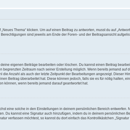
„Neues Thema“ klicken. Um auf einen Beitrag zu antworten, musst du auf „Antworte
e Berechtigungen sind jeweils am Ende der Foren- und der Beitragsansicht aufgeliste
r deine eigenen Beiträge bearbeiten oder löschen. Du kannst einen Beitrag bearbe
inen begrenzten Zeitraum nach seiner Erstellung möglich. Wenn bereits jemand auf de
 die Anzahl als auch der letzte Zeitpunkt der Bearbeitungen angezeigt. Dieser Hi
en Beitrag überarbeitet hat. Diese können jedoch, falls sie es für nötig halten, ei
hen können, wenn bereits jemand darauf geantwortet hat.
st eine solche in den Einstellungen in deinem persönlichen Bereich entwerfen. Na
eren. Du kannst eine Signatur auch hinzufügen, indem du in deinem persönlichen 
atur verfassen möchtest, so kannst du dort einfach das Kontrollkästchen „Signatu