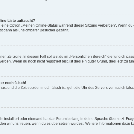
ine-Liste auftaucht?
n eine Option „Meinen Online-Status während dieser Sitzung verbergen“. Wenn du d
st dann als unsichtbarer Besucher gezählt.
en Zeitzone. In diesem Fall solltest du im „Persönlichen Bereich“ die für dich passe
den. Wenn du noch nicht registriert bist, ist dies ein guter Grund, dies jetzt zu tun
mer noch falsch!
t hast und die Zeit trotzdem noch falsch ist, geht die Uhr des Servers vermutlich fal
t installiert oder niemand hat das Forum bislang in deine Sprache übersetzt. Frag
, würden wir uns freuen, wenn du es übersetzen würdest. Weitere Informationen dazu