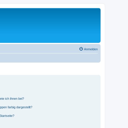
Anmelden
ete ich ihnen bei?
en farbig dargestellt?
tartseite?