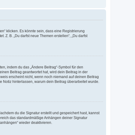
n“ klicken. Es könnte sein, dass eine Registrierung
t. Z. B. „Du darfst neue Themen erstellen“, „Du darfst
iten, indem du das „Ändere Beitrag“-Symbol für den
inen Beitrag geantwortet hat, wird dein Beitrag in der
nweis erscheint nicht, wenn noch niemand auf deinen Beitrag
ne Notiz hinterlassen, warum dein Beitrag überarbeitet wurde.
chdem du die Signatur erstellt und gespeichert hast, kannst
Bereich das standardmäßige Anhängen deiner Signatur
r anhängen“ wieder deaktivieren.