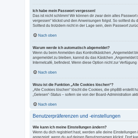
Ich habe mein Passwort vergessen!
Das ist nicht schlimm! Wir können dir zwar dein altes Passwort
vergessen“ klickst und den Anweisungen folgst. So solltest du
Solltest du trotzdem nicht in der Lage sein, dein Passwort zur
Nach oben
Warum werde ich automatisch abgemeldet?
Wenn du beim Anmelden das Kontrollkästchen „Angemeldet bleib
angemeldet zu bleiben, kannst du das Kästchen „Angemeldet b
Internetcafé, befindest. Wenn diese Option nicht zur Verfügung
Nach oben
Wozu ist die Funktion „Alle Cookies löschen“?
„Alle Cookies löschen“ löscht die Cookies, die phpBB erstellt
„Gelesen“-Status – sofern sie von der Board-Administration ak
Nach oben
Benutzerpräferenzen und -einstellungen
Wie kann ich meine Einstellungen ändern?
Wenn du dich registriert hast, werden alle deine Einstellunge
angezeigt, wenn du auf deinen Benutzernamen klickst. Dort kan