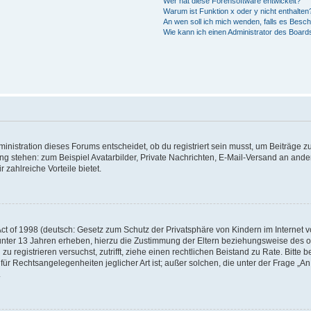
Wer hat diese Forensoftware entwickelt?
Warum ist Funktion x oder y nicht enthalten
An wen soll ich mich wenden, falls es Besc
Wie kann ich einen Administrator des Board
istration dieses Forums entscheidet, ob du registriert sein musst, um Beiträge zu s
ung stehen: zum Beispiel Avatarbilder, Private Nachrichten, E-Mail-Versand an ander
 zahlreiche Vorteile bietet.
t of 1998 (deutsch: Gesetz zum Schutz der Privatsphäre von Kindern im Internet vo
unter 13 Jahren erheben, hierzu die Zustimmung der Eltern beziehungsweise des o
h zu registrieren versuchst, zutrifft, ziehe einen rechtlichen Beistand zu Rate. Bit
für Rechtsangelegenheiten jeglicher Art ist; außer solchen, die unter der Frage „
.