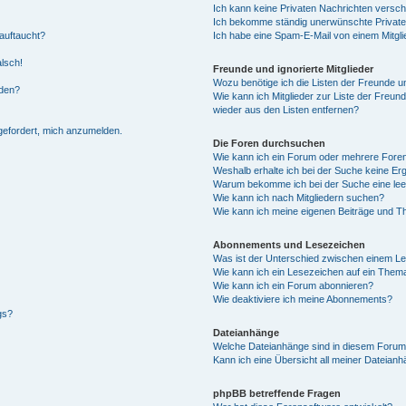
Ich kann keine Privaten Nachrichten versch
Ich bekomme ständig unerwünschte Private
auftaucht?
Ich habe eine Spam-E-Mail von einem Mitgli
alsch!
Freunde und ignorierte Mitglieder
Wozu benötige ich die Listen der Freunde un
rden?
Wie kann ich Mitglieder zur Liste der Freund
wieder aus den Listen entfernen?
fgefordert, mich anzumelden.
Die Foren durchsuchen
Wie kann ich ein Forum oder mehrere For
Weshalb erhalte ich bei der Suche keine Er
Warum bekomme ich bei der Suche eine lee
Wie kann ich nach Mitgliedern suchen?
Wie kann ich meine eigenen Beiträge und T
Abonnements und Lesezeichen
Was ist der Unterschied zwischen einem L
Wie kann ich ein Lesezeichen auf ein Them
Wie kann ich ein Forum abonnieren?
Wie deaktiviere ich meine Abonnements?
gs?
Dateianhänge
Welche Dateianhänge sind in diesem Forum
Kann ich eine Übersicht all meiner Dateian
phpBB betreffende Fragen