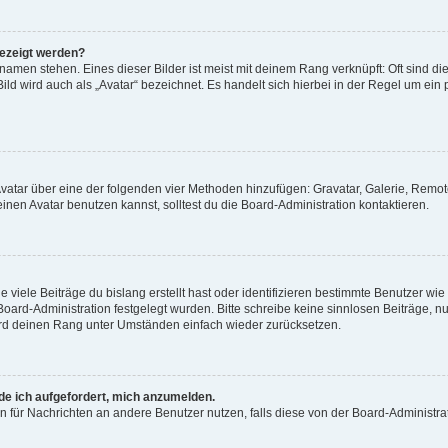
gezeigt werden?
amen stehen. Eines dieser Bilder ist meist mit deinem Rang verknüpft: Oft sind di
ld wird auch als „Avatar“ bezeichnet. Es handelt sich hierbei in der Regel um ein
 Avatar über eine der folgenden vier Methoden hinzufügen: Gravatar, Galerie, Rem
en Avatar benutzen kannst, solltest du die Board-Administration kontaktieren.
viele Beiträge du bislang erstellt hast oder identifizieren bestimmte Benutzer w
 Board-Administration festgelegt wurden. Bitte schreibe keine sinnlosen Beiträge
wird deinen Rang unter Umständen einfach wieder zurücksetzen.
rde ich aufgefordert, mich anzumelden.
ion für Nachrichten an andere Benutzer nutzen, falls diese von der Board-Administ