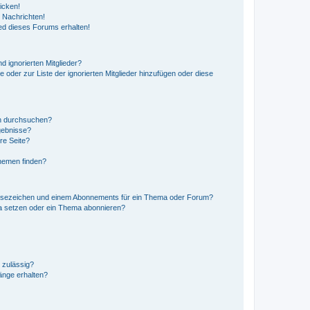
icken!
 Nachrichten!
ed dieses Forums erhalten!
d ignorierten Mitglieder?
e oder zur Liste der ignorierten Mitglieder hinzufügen oder diese
en durchsuchen?
gebnisse?
re Seite?
hemen finden?
esezeichen und einem Abonnements für ein Thema oder Forum?
a setzen oder ein Thema abonnieren?
 zulässig?
hänge erhalten?