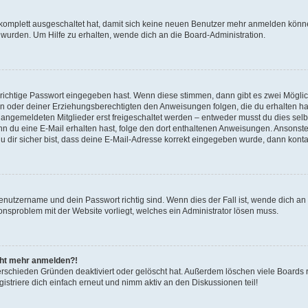
g komplett ausgeschaltet hat, damit sich keine neuen Benutzer mehr anmelden könn
 wurden. Um Hilfe zu erhalten, wende dich an die Board-Administration.
 richtige Passwort eingegeben hast. Wenn diese stimmen, dann gibt es zwei Mögl
tern oder deiner Erziehungsberechtigten den Anweisungen folgen, die du erhalten ha
u angemeldeten Mitglieder erst freigeschaltet werden – entweder musst du dies selbs
. Wenn du eine E-Mail erhalten hast, folge den dort enthaltenen Anweisungen. Ansons
 dir sicher bist, dass deine E-Mail-Adresse korrekt eingegeben wurde, dann kontak
Benutzername und dein Passwort richtig sind. Wenn dies der Fall ist, wende dich a
ionsproblem mit der Website vorliegt, welches ein Administrator lösen muss.
icht mehr anmelden?!
erschieden Gründen deaktiviert oder gelöscht hat. Außerdem löschen viele Boards r
triere dich einfach erneut und nimm aktiv an den Diskussionen teil!