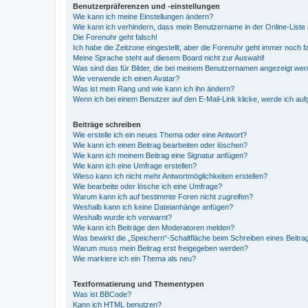
Benutzerpräferenzen und -einstellungen
Wie kann ich meine Einstellungen ändern?
Wie kann ich verhindern, dass mein Benutzername in der Online-Liste 
Die Forenuhr geht falsch!
Ich habe die Zeitzone eingestellt, aber die Forenuhr geht immer noch f
Meine Sprache steht auf diesem Board nicht zur Auswahl!
Was sind das für Bilder, die bei meinem Benutzernamen angezeigt we
Wie verwende ich einen Avatar?
Was ist mein Rang und wie kann ich ihn ändern?
Wenn ich bei einem Benutzer auf den E-Mail-Link klicke, werde ich au
Beiträge schreiben
Wie erstelle ich ein neues Thema oder eine Antwort?
Wie kann ich einen Beitrag bearbeiten oder löschen?
Wie kann ich meinem Beitrag eine Signatur anfügen?
Wie kann ich eine Umfrage erstellen?
Wieso kann ich nicht mehr Antwortmöglichkeiten erstellen?
Wie bearbeite oder lösche ich eine Umfrage?
Warum kann ich auf bestimmte Foren nicht zugreifen?
Weshalb kann ich keine Dateianhänge anfügen?
Weshalb wurde ich verwarnt?
Wie kann ich Beiträge den Moderatoren melden?
Was bewirkt die „Speichern“-Schaltfläche beim Schreiben eines Beitra
Warum muss mein Beitrag erst freigegeben werden?
Wie markiere ich ein Thema als neu?
Textformatierung und Thementypen
Was ist BBCode?
Kann ich HTML benutzen?