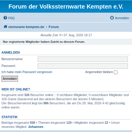
Forum der Volkssternwarte Kempten e.V.
FAQ
Anmelden
sternwarte-kempten.de
Forum
Aktuelle Zeit: Fr 07. Aug, 2026 18:17
Nur registrierte Mitglieder haben Zutritt zu diesem Forum.
ANMELDEN
Benutzername:
Passwort:
Ich habe mein Passwort vergessen
Angemeldet bleiben
WER IST ONLINE?
Insgesamt sind
326
Besucher online :: 0 sichtbare Mitglieder, 0 unsichtbare Mitglieder und
326 Gäste (basierend auf den aktiven Besuchern der letzten 5 Minuten)
Der Besucherrekord liegt bei
986
Besuchern, die am Do 28. Mai, 2026 4:43 gleichzeitig
online waren.
STATISTIK
Beiträge insgesamt
558
• Themen insgesamt
120
• Mitglieder insgesamt
22
• Unser
neuestes Mitglied:
Johannes