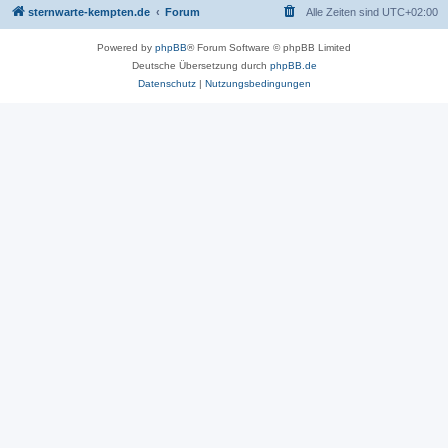
sternwarte-kempten.de
Forum
Alle Zeiten sind
UTC+02:00
Powered by
phpBB
® Forum Software © phpBB Limited
Deutsche Übersetzung durch
phpBB.de
Datenschutz
|
Nutzungsbedingungen