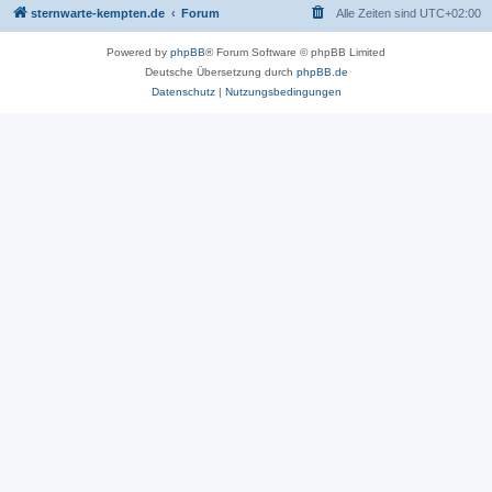
sternwarte-kempten.de
Forum
Alle Zeiten sind
UTC+02:00
Powered by
phpBB
® Forum Software © phpBB Limited
Deutsche Übersetzung durch
phpBB.de
Datenschutz
|
Nutzungsbedingungen