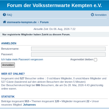
Forum der Volkssternwarte Kempten e.V.
FAQ
Anmelden
sternwarte-kempten.de
Forum
Aktuelle Zeit: Do 06. Aug, 2026 7:22
Nur registrierte Mitglieder haben Zutritt zu diesem Forum.
ANMELDEN
Benutzername:
Passwort:
Ich habe mein Passwort vergessen
Angemeldet bleiben
WER IST ONLINE?
Insgesamt sind
527
Besucher online :: 0 sichtbare Mitglieder, 0 unsichtbare Mitglieder und
527 Gäste (basierend auf den aktiven Besuchern der letzten 5 Minuten)
Der Besucherrekord liegt bei
986
Besuchern, die am Do 28. Mai, 2026 4:43 gleichzeitig
online waren.
STATISTIK
Beiträge insgesamt
553
• Themen insgesamt
120
• Mitglieder insgesamt
22
• Unser
neuestes Mitglied:
Johannes