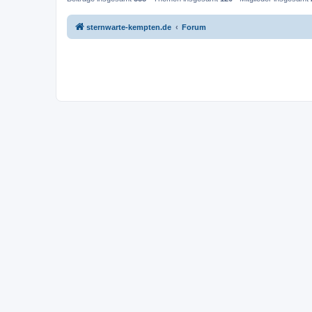
sternwarte-kempten.de
Forum