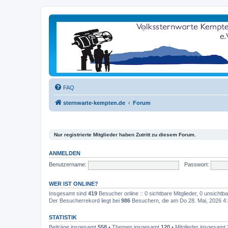
FAQ
sternwarte-kempten.de
Forum
Nur registrierte Mitglieder haben Zutritt zu diesem Forum.
ANMELDEN
Benutzername:
Passwort:
WER IST ONLINE?
Insgesamt sind
419
Besucher online :: 0 sichtbare Mitglieder, 0 unsicht
Der Besucherrekord liegt bei
986
Besuchern, die am Do 28. Mai, 2026 4:4
STATISTIK
Beiträge insgesamt
558
• Themen insgesamt
120
• Mitglieder insgesamt