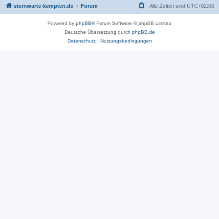
sternwarte-kempten.de
Forum
Alle Zeiten sind
UTC+02:00
Powered by
phpBB
® Forum Software © phpBB Limited
Deutsche Übersetzung durch
phpBB.de
Datenschutz
|
Nutzungsbedingungen