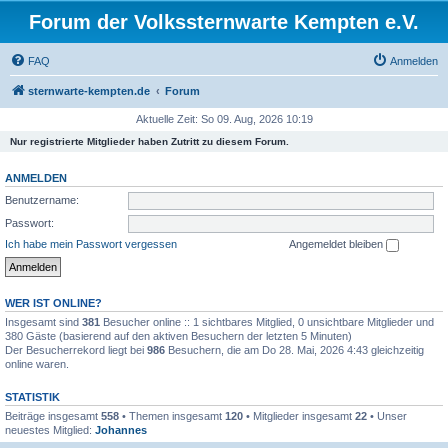
Forum der Volkssternwarte Kempten e.V.
FAQ
Anmelden
sternwarte-kempten.de
Forum
Aktuelle Zeit: So 09. Aug, 2026 10:19
Nur registrierte Mitglieder haben Zutritt zu diesem Forum.
ANMELDEN
Benutzername:
Passwort:
Ich habe mein Passwort vergessen
Angemeldet bleiben
WER IST ONLINE?
Insgesamt sind
381
Besucher online :: 1 sichtbares Mitglied, 0 unsichtbare Mitglieder und
380 Gäste (basierend auf den aktiven Besuchern der letzten 5 Minuten)
Der Besucherrekord liegt bei
986
Besuchern, die am Do 28. Mai, 2026 4:43 gleichzeitig
online waren.
STATISTIK
Beiträge insgesamt
558
• Themen insgesamt
120
• Mitglieder insgesamt
22
• Unser
neuestes Mitglied:
Johannes