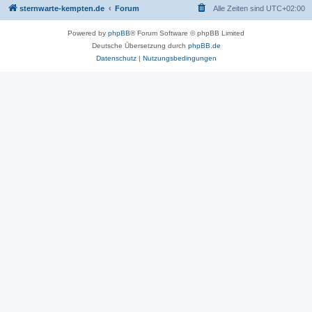
sternwarte-kempten.de
Forum
Alle Zeiten sind
UTC+02:00
Powered by
phpBB
® Forum Software © phpBB Limited
Deutsche Übersetzung durch
phpBB.de
Datenschutz
|
Nutzungsbedingungen