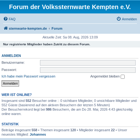
Forum der Volkssternwarte Kempten e.V.
FAQ
Anmelden
sternwarte-kempten.de
Forum
Aktuelle Zeit: Sa 08. Aug, 2026 13:09
Nur registrierte Mitglieder haben Zutritt zu diesem Forum.
ANMELDEN
Benutzername:
Passwort:
Ich habe mein Passwort vergessen
Angemeldet bleiben
WER IST ONLINE?
Insgesamt sind
552
Besucher online :: 0 sichtbare Mitglieder, 0 unsichtbare Mitglieder und
552 Gäste (basierend auf den aktiven Besuchern der letzten 5 Minuten)
Der Besucherrekord liegt bei
986
Besuchern, die am Do 28. Mai, 2026 4:43 gleichzeitig
online waren.
STATISTIK
Beiträge insgesamt
558
• Themen insgesamt
120
• Mitglieder insgesamt
22
• Unser
neuestes Mitglied:
Johannes