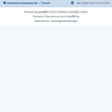
sternwarte-kempten.de
Forum
Alle Zeiten sind
UTC+02:00
Powered by
phpBB
® Forum Software © phpBB Limited
Deutsche Übersetzung durch
phpBB.de
Datenschutz
|
Nutzungsbedingungen