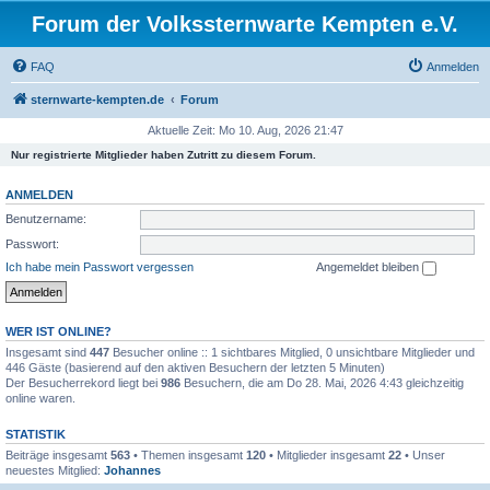
Forum der Volkssternwarte Kempten e.V.
FAQ
Anmelden
sternwarte-kempten.de
Forum
Aktuelle Zeit: Mo 10. Aug, 2026 21:47
Nur registrierte Mitglieder haben Zutritt zu diesem Forum.
ANMELDEN
Benutzername:
Passwort:
Ich habe mein Passwort vergessen
Angemeldet bleiben
WER IST ONLINE?
Insgesamt sind
447
Besucher online :: 1 sichtbares Mitglied, 0 unsichtbare Mitglieder und
446 Gäste (basierend auf den aktiven Besuchern der letzten 5 Minuten)
Der Besucherrekord liegt bei
986
Besuchern, die am Do 28. Mai, 2026 4:43 gleichzeitig
online waren.
STATISTIK
Beiträge insgesamt
563
• Themen insgesamt
120
• Mitglieder insgesamt
22
• Unser
neuestes Mitglied:
Johannes