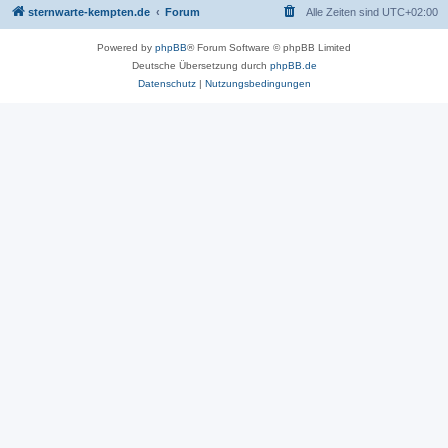
sternwarte-kempten.de
Forum
Alle Zeiten sind
UTC+02:00
Powered by
phpBB
® Forum Software © phpBB Limited
Deutsche Übersetzung durch
phpBB.de
Datenschutz
|
Nutzungsbedingungen