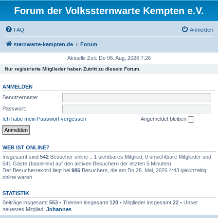
Forum der Volkssternwarte Kempten e.V.
FAQ
Anmelden
sternwarte-kempten.de
Forum
Aktuelle Zeit: Do 06. Aug, 2026 7:26
Nur registrierte Mitglieder haben Zutritt zu diesem Forum.
ANMELDEN
Benutzername:
Passwort:
Ich habe mein Passwort vergessen
Angemeldet bleiben
WER IST ONLINE?
Insgesamt sind
542
Besucher online :: 1 sichtbares Mitglied, 0 unsichtbare Mitglieder und
541 Gäste (basierend auf den aktiven Besuchern der letzten 5 Minuten)
Der Besucherrekord liegt bei
986
Besuchern, die am Do 28. Mai, 2026 4:43 gleichzeitig
online waren.
STATISTIK
Beiträge insgesamt
553
• Themen insgesamt
120
• Mitglieder insgesamt
22
• Unser
neuestes Mitglied:
Johannes