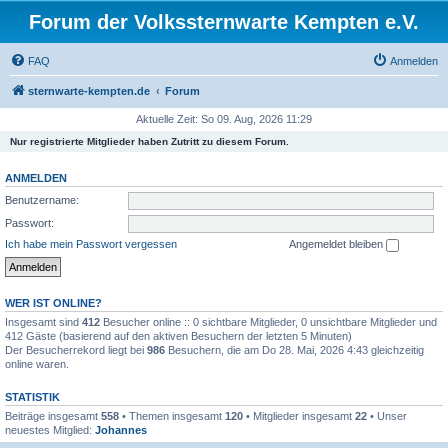
Forum der Volkssternwarte Kempten e.V.
FAQ
Anmelden
sternwarte-kempten.de
Forum
Aktuelle Zeit: So 09. Aug, 2026 11:29
Nur registrierte Mitglieder haben Zutritt zu diesem Forum.
ANMELDEN
Benutzername:
Passwort:
Ich habe mein Passwort vergessen
Angemeldet bleiben
WER IST ONLINE?
Insgesamt sind
412
Besucher online :: 0 sichtbare Mitglieder, 0 unsichtbare Mitglieder und
412 Gäste (basierend auf den aktiven Besuchern der letzten 5 Minuten)
Der Besucherrekord liegt bei
986
Besuchern, die am Do 28. Mai, 2026 4:43 gleichzeitig
online waren.
STATISTIK
Beiträge insgesamt
558
• Themen insgesamt
120
• Mitglieder insgesamt
22
• Unser
neuestes Mitglied:
Johannes