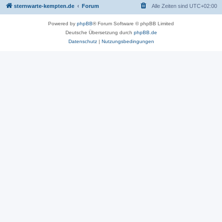
sternwarte-kempten.de
Forum
Alle Zeiten sind
UTC+02:00
Powered by
phpBB
® Forum Software © phpBB Limited
Deutsche Übersetzung durch
phpBB.de
Datenschutz
|
Nutzungsbedingungen