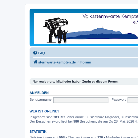
FAQ
sternwarte-kempten.de
Forum
Nur registrierte Mitglieder haben Zutritt zu diesem Forum.
ANMELDEN
Benutzername:
Passwort:
WER IST ONLINE?
Insgesamt sind
383
Besucher online :: 0 sichtbare Mitglieder, 0 unsicht
Der Besucherrekord liegt bei
986
Besuchern, die am Do 28. Mai, 2026 4:4
STATISTIK
Beiträge insgesamt
558
• Themen insgesamt
120
• Mitglieder insgesamt