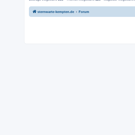
sternwarte-kempten.de
Forum