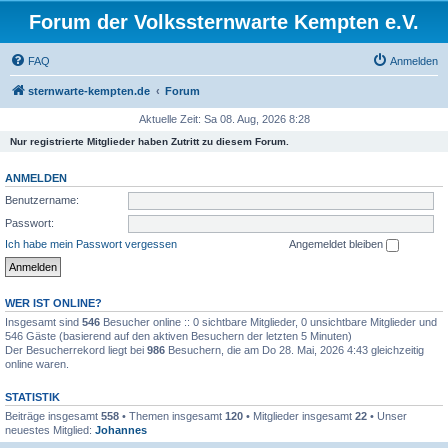
Forum der Volkssternwarte Kempten e.V.
FAQ
Anmelden
sternwarte-kempten.de
Forum
Aktuelle Zeit: Sa 08. Aug, 2026 8:28
Nur registrierte Mitglieder haben Zutritt zu diesem Forum.
ANMELDEN
Benutzername:
Passwort:
Ich habe mein Passwort vergessen
Angemeldet bleiben
WER IST ONLINE?
Insgesamt sind
546
Besucher online :: 0 sichtbare Mitglieder, 0 unsichtbare Mitglieder und
546 Gäste (basierend auf den aktiven Besuchern der letzten 5 Minuten)
Der Besucherrekord liegt bei
986
Besuchern, die am Do 28. Mai, 2026 4:43 gleichzeitig
online waren.
STATISTIK
Beiträge insgesamt
558
• Themen insgesamt
120
• Mitglieder insgesamt
22
• Unser
neuestes Mitglied:
Johannes