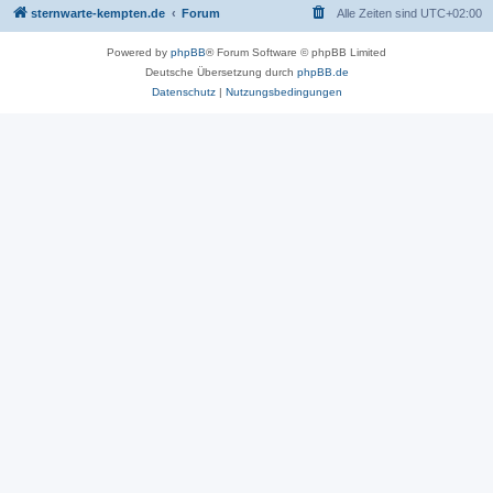
sternwarte-kempten.de
Forum
Alle Zeiten sind
UTC+02:00
Powered by
phpBB
® Forum Software © phpBB Limited
Deutsche Übersetzung durch
phpBB.de
Datenschutz
|
Nutzungsbedingungen