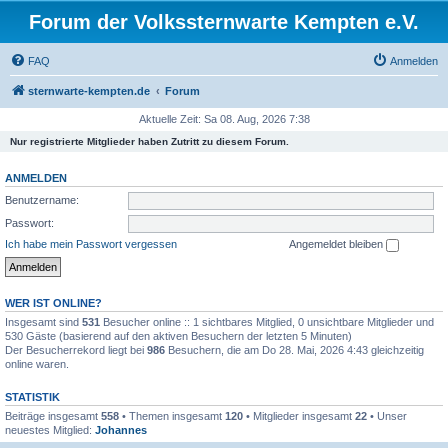
Forum der Volkssternwarte Kempten e.V.
FAQ
Anmelden
sternwarte-kempten.de
Forum
Aktuelle Zeit: Sa 08. Aug, 2026 7:38
Nur registrierte Mitglieder haben Zutritt zu diesem Forum.
ANMELDEN
Benutzername:
Passwort:
Ich habe mein Passwort vergessen
Angemeldet bleiben
WER IST ONLINE?
Insgesamt sind
531
Besucher online :: 1 sichtbares Mitglied, 0 unsichtbare Mitglieder und
530 Gäste (basierend auf den aktiven Besuchern der letzten 5 Minuten)
Der Besucherrekord liegt bei
986
Besuchern, die am Do 28. Mai, 2026 4:43 gleichzeitig
online waren.
STATISTIK
Beiträge insgesamt
558
• Themen insgesamt
120
• Mitglieder insgesamt
22
• Unser
neuestes Mitglied:
Johannes