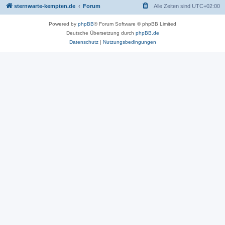
sternwarte-kempten.de
Forum
Alle Zeiten sind
UTC+02:00
Powered by
phpBB
® Forum Software © phpBB Limited
Deutsche Übersetzung durch
phpBB.de
Datenschutz
|
Nutzungsbedingungen