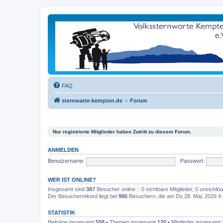
FAQ
sternwarte-kempten.de
Forum
Nur registrierte Mitglieder haben Zutritt zu diesem Forum.
ANMELDEN
Benutzername:
Passwort:
WER IST ONLINE?
Insgesamt sind
387
Besucher online :: 0 sichtbare Mitglieder, 0 unsicht
Der Besucherrekord liegt bei
986
Besuchern, die am Do 28. Mai, 2026 4:4
STATISTIK
Beiträge insgesamt
558
• Themen insgesamt
120
• Mitglieder insgesamt