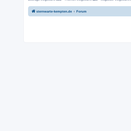
sternwarte-kempten.de
Forum