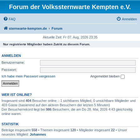
Forum der Volkssternwarte Kempten e.V.
FAQ
Anmelden
sternwarte-kempten.de
Forum
Aktuelle Zeit: Fr 07. Aug, 2026 23:35
Nur registrierte Mitglieder haben Zutritt zu diesem Forum.
ANMELDEN
Benutzername:
Passwort:
Ich habe mein Passwort vergessen
Angemeldet bleiben
WER IST ONLINE?
Insgesamt sind
404
Besucher online :: 1 sichtbares Mitglied, 0 unsichtbare Mitglieder und
403 Gäste (basierend auf den aktiven Besuchern der letzten 5 Minuten)
Der Besucherrekord liegt bei
986
Besuchern, die am Do 28. Mai, 2026 4:43 gleichzeitig
online waren.
STATISTIK
Beiträge insgesamt
558
• Themen insgesamt
120
• Mitglieder insgesamt
22
• Unser
neuestes Mitglied:
Johannes