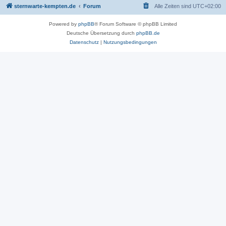
sternwarte-kempten.de
Forum
Alle Zeiten sind
UTC+02:00
Powered by
phpBB
® Forum Software © phpBB Limited
Deutsche Übersetzung durch
phpBB.de
Datenschutz
|
Nutzungsbedingungen