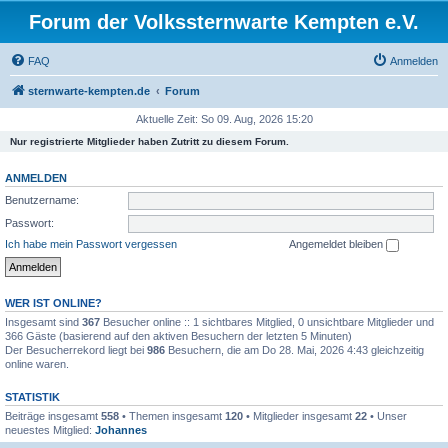
Forum der Volkssternwarte Kempten e.V.
FAQ
Anmelden
sternwarte-kempten.de
Forum
Aktuelle Zeit: So 09. Aug, 2026 15:20
Nur registrierte Mitglieder haben Zutritt zu diesem Forum.
ANMELDEN
Benutzername:
Passwort:
Ich habe mein Passwort vergessen
Angemeldet bleiben
WER IST ONLINE?
Insgesamt sind
367
Besucher online :: 1 sichtbares Mitglied, 0 unsichtbare Mitglieder und
366 Gäste (basierend auf den aktiven Besuchern der letzten 5 Minuten)
Der Besucherrekord liegt bei
986
Besuchern, die am Do 28. Mai, 2026 4:43 gleichzeitig
online waren.
STATISTIK
Beiträge insgesamt
558
• Themen insgesamt
120
• Mitglieder insgesamt
22
• Unser
neuestes Mitglied:
Johannes