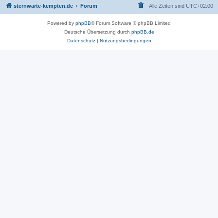
sternwarte-kempten.de
Forum
Alle Zeiten sind
UTC+02:00
Powered by
phpBB
® Forum Software © phpBB Limited
Deutsche Übersetzung durch
phpBB.de
Datenschutz
|
Nutzungsbedingungen