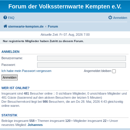
Forum der Volkssternwarte Kempten e.V.
FAQ
Anmelden
sternwarte-kempten.de
Forum
Aktuelle Zeit: Fr 07. Aug, 2026 7:00
Nur registrierte Mitglieder haben Zutritt zu diesem Forum.
ANMELDEN
Benutzername:
Passwort:
Ich habe mein Passwort vergessen
Angemeldet bleiben
WER IST ONLINE?
Insgesamt sind
481
Besucher online :: 0 sichtbare Mitglieder, 0 unsichtbare Mitglieder und
481 Gäste (basierend auf den aktiven Besuchern der letzten 5 Minuten)
Der Besucherrekord liegt bei
986
Besuchern, die am Do 28. Mai, 2026 4:43 gleichzeitig
online waren.
STATISTIK
Beiträge insgesamt
558
• Themen insgesamt
120
• Mitglieder insgesamt
22
• Unser
neuestes Mitglied:
Johannes