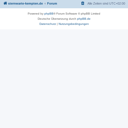
sternwarte-kempten.de
Forum
Alle Zeiten sind
UTC+02:00
Powered by
phpBB
® Forum Software © phpBB Limited
Deutsche Übersetzung durch
phpBB.de
Datenschutz
|
Nutzungsbedingungen