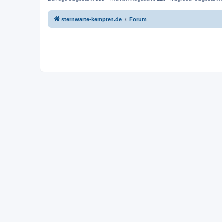
sternwarte-kempten.de
Forum