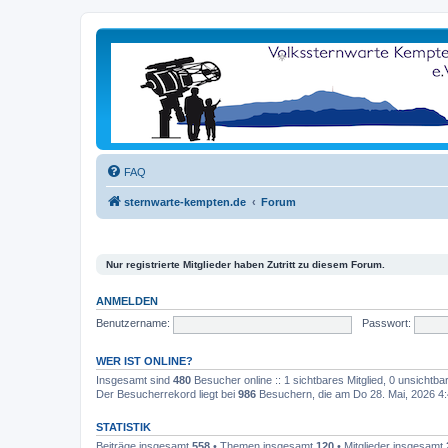
FAQ
sternwarte-kempten.de
Forum
Nur registrierte Mitglieder haben Zutritt zu diesem Forum.
ANMELDEN
Benutzername:
Passwort:
WER IST ONLINE?
Insgesamt sind
480
Besucher online :: 1 sichtbares Mitglied, 0 unsichtb
Der Besucherrekord liegt bei
986
Besuchern, die am Do 28. Mai, 2026 4:4
STATISTIK
Beiträge insgesamt
558
• Themen insgesamt
120
• Mitglieder insgesamt