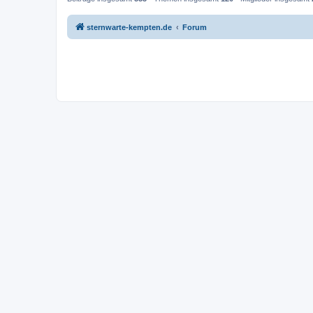
sternwarte-kempten.de
Forum