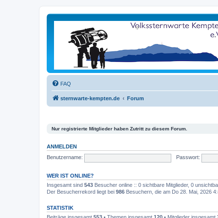
FAQ
sternwarte-kempten.de
Forum
Nur registrierte Mitglieder haben Zutritt zu diesem Forum.
ANMELDEN
Benutzername:
Passwort:
WER IST ONLINE?
Insgesamt sind
543
Besucher online :: 0 sichtbare Mitglieder, 0 unsicht
Der Besucherrekord liegt bei
986
Besuchern, die am Do 28. Mai, 2026 4:4
STATISTIK
Beiträge insgesamt
553
• Themen insgesamt
120
• Mitglieder insgesamt