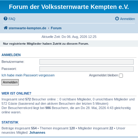
Forum der Volkssternwarte Kempten e.V.
FAQ
Anmelden
sternwarte-kempten.de
Forum
Aktuelle Zeit: Do 06. Aug, 2026 12:25
Nur registrierte Mitglieder haben Zutritt zu diesem Forum.
ANMELDEN
Benutzername:
Passwort:
Ich habe mein Passwort vergessen
Angemeldet bleiben
WER IST ONLINE?
Insgesamt sind
572
Besucher online :: 0 sichtbare Mitglieder, 0 unsichtbare Mitglieder und
572 Gäste (basierend auf den aktiven Besuchern der letzten 5 Minuten)
Der Besucherrekord liegt bei
986
Besuchern, die am Do 28. Mai, 2026 4:43 gleichzeitig
online waren.
STATISTIK
Beiträge insgesamt
554
• Themen insgesamt
120
• Mitglieder insgesamt
22
• Unser
neuestes Mitglied:
Johannes