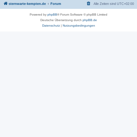
sternwarte-kempten.de
Forum
Alle Zeiten sind
UTC+02:00
Powered by
phpBB
® Forum Software © phpBB Limited
Deutsche Übersetzung durch
phpBB.de
Datenschutz
|
Nutzungsbedingungen