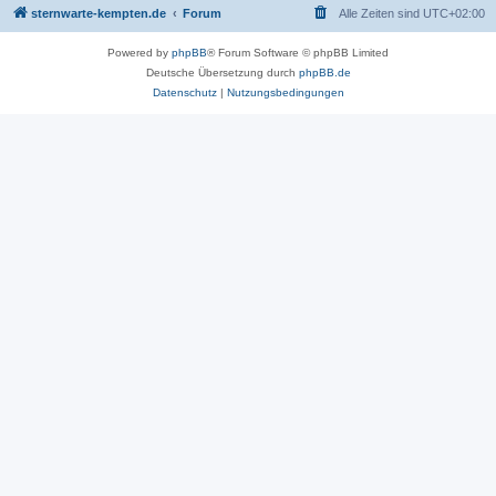
sternwarte-kempten.de
Forum
Alle Zeiten sind
UTC+02:00
Powered by
phpBB
® Forum Software © phpBB Limited
Deutsche Übersetzung durch
phpBB.de
Datenschutz
|
Nutzungsbedingungen