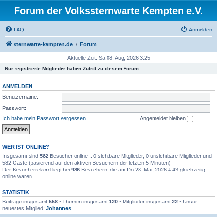
Forum der Volkssternwarte Kempten e.V.
FAQ
Anmelden
sternwarte-kempten.de
Forum
Aktuelle Zeit: Sa 08. Aug, 2026 3:25
Nur registrierte Mitglieder haben Zutritt zu diesem Forum.
ANMELDEN
Benutzername:
Passwort:
Ich habe mein Passwort vergessen
Angemeldet bleiben
WER IST ONLINE?
Insgesamt sind
582
Besucher online :: 0 sichtbare Mitglieder, 0 unsichtbare Mitglieder und
582 Gäste (basierend auf den aktiven Besuchern der letzten 5 Minuten)
Der Besucherrekord liegt bei
986
Besuchern, die am Do 28. Mai, 2026 4:43 gleichzeitig
online waren.
STATISTIK
Beiträge insgesamt
558
• Themen insgesamt
120
• Mitglieder insgesamt
22
• Unser
neuestes Mitglied:
Johannes