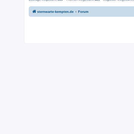
sternwarte-kempten.de
Forum