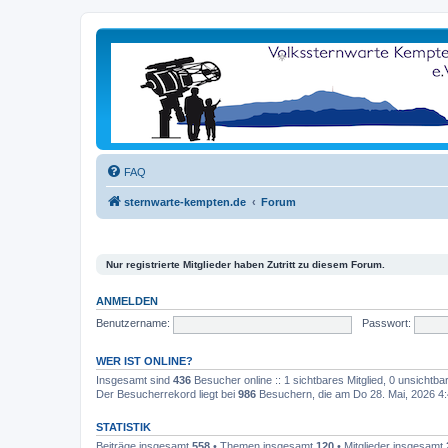
FAQ
sternwarte-kempten.de
Forum
Nur registrierte Mitglieder haben Zutritt zu diesem Forum.
ANMELDEN
Benutzername:
Passwort:
WER IST ONLINE?
Insgesamt sind
436
Besucher online :: 1 sichtbares Mitglied, 0 unsichtb
Der Besucherrekord liegt bei
986
Besuchern, die am Do 28. Mai, 2026 4:4
STATISTIK
Beiträge insgesamt
558
• Themen insgesamt
120
• Mitglieder insgesamt