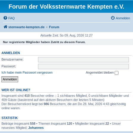
Forum der Volkssternwarte Kempten e.V.
FAQ
Anmelden
sternwarte-kempten.de
Forum
Aktuelle Zeit: So 09. Aug, 2026 11:27
Nur registrierte Mitglieder haben Zutritt zu diesem Forum.
ANMELDEN
Benutzername:
Passwort:
Ich habe mein Passwort vergessen
Angemeldet bleiben
WER IST ONLINE?
Insgesamt sind
410
Besucher online :: 1 sichtbares Mitglied, 0 unsichtbare Mitglieder und
409 Gäste (basierend auf den aktiven Besuchern der letzten 5 Minuten)
Der Besucherrekord liegt bei
986
Besuchern, die am Do 28. Mai, 2026 4:43 gleichzeitig
online waren.
STATISTIK
Beiträge insgesamt
558
• Themen insgesamt
120
• Mitglieder insgesamt
22
• Unser
neuestes Mitglied:
Johannes