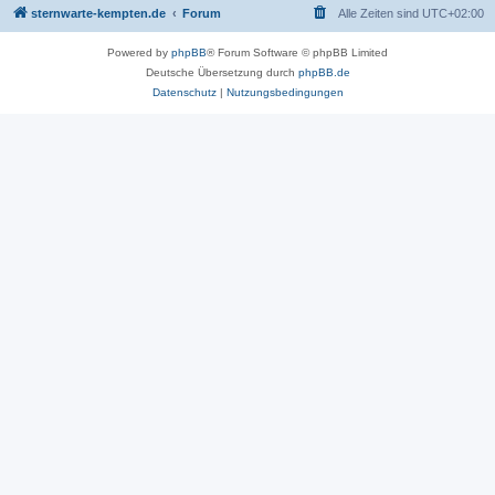
sternwarte-kempten.de
Forum
Alle Zeiten sind
UTC+02:00
Powered by
phpBB
® Forum Software © phpBB Limited
Deutsche Übersetzung durch
phpBB.de
Datenschutz
|
Nutzungsbedingungen