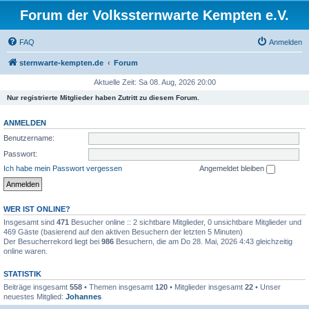
Forum der Volkssternwarte Kempten e.V.
FAQ
Anmelden
sternwarte-kempten.de
Forum
Aktuelle Zeit: Sa 08. Aug, 2026 20:00
Nur registrierte Mitglieder haben Zutritt zu diesem Forum.
ANMELDEN
Benutzername:
Passwort:
Ich habe mein Passwort vergessen
Angemeldet bleiben
WER IST ONLINE?
Insgesamt sind
471
Besucher online :: 2 sichtbare Mitglieder, 0 unsichtbare Mitglieder und
469 Gäste (basierend auf den aktiven Besuchern der letzten 5 Minuten)
Der Besucherrekord liegt bei
986
Besuchern, die am Do 28. Mai, 2026 4:43 gleichzeitig
online waren.
STATISTIK
Beiträge insgesamt
558
• Themen insgesamt
120
• Mitglieder insgesamt
22
• Unser
neuestes Mitglied:
Johannes