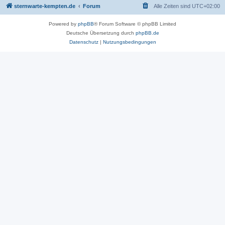
sternwarte-kempten.de
Forum
Alle Zeiten sind
UTC+02:00
Powered by
phpBB
® Forum Software © phpBB Limited
Deutsche Übersetzung durch
phpBB.de
Datenschutz
|
Nutzungsbedingungen