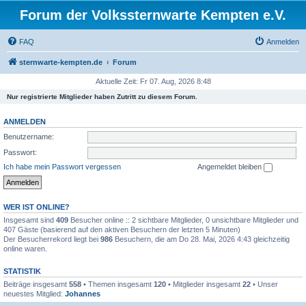
Forum der Volkssternwarte Kempten e.V.
FAQ
Anmelden
sternwarte-kempten.de
Forum
Aktuelle Zeit: Fr 07. Aug, 2026 8:48
Nur registrierte Mitglieder haben Zutritt zu diesem Forum.
ANMELDEN
Benutzername:
Passwort:
Ich habe mein Passwort vergessen
Angemeldet bleiben
WER IST ONLINE?
Insgesamt sind
409
Besucher online :: 2 sichtbare Mitglieder, 0 unsichtbare Mitglieder und
407 Gäste (basierend auf den aktiven Besuchern der letzten 5 Minuten)
Der Besucherrekord liegt bei
986
Besuchern, die am Do 28. Mai, 2026 4:43 gleichzeitig
online waren.
STATISTIK
Beiträge insgesamt
558
• Themen insgesamt
120
• Mitglieder insgesamt
22
• Unser
neuestes Mitglied:
Johannes