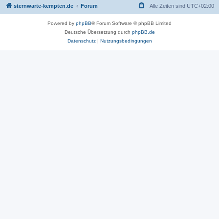
sternwarte-kempten.de
Forum
Alle Zeiten sind
UTC+02:00
Powered by
phpBB
® Forum Software © phpBB Limited
Deutsche Übersetzung durch
phpBB.de
Datenschutz
|
Nutzungsbedingungen