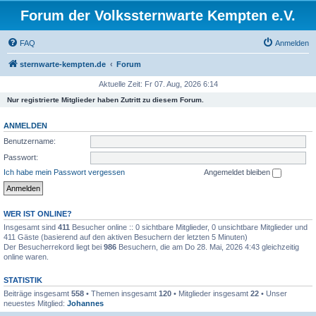
Forum der Volkssternwarte Kempten e.V.
FAQ
Anmelden
sternwarte-kempten.de
Forum
Aktuelle Zeit: Fr 07. Aug, 2026 6:14
Nur registrierte Mitglieder haben Zutritt zu diesem Forum.
ANMELDEN
Benutzername:
Passwort:
Ich habe mein Passwort vergessen
Angemeldet bleiben
WER IST ONLINE?
Insgesamt sind
411
Besucher online :: 0 sichtbare Mitglieder, 0 unsichtbare Mitglieder und
411 Gäste (basierend auf den aktiven Besuchern der letzten 5 Minuten)
Der Besucherrekord liegt bei
986
Besuchern, die am Do 28. Mai, 2026 4:43 gleichzeitig
online waren.
STATISTIK
Beiträge insgesamt
558
• Themen insgesamt
120
• Mitglieder insgesamt
22
• Unser
neuestes Mitglied:
Johannes