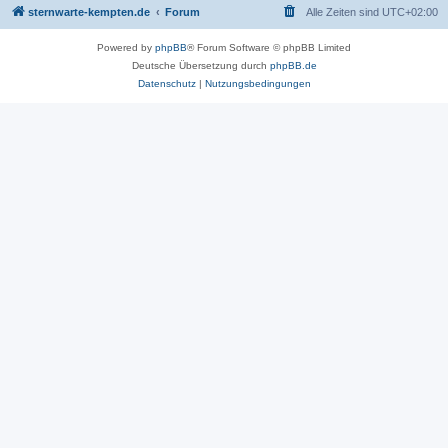
sternwarte-kempten.de
Forum
Alle Zeiten sind
UTC+02:00
Powered by
phpBB
® Forum Software © phpBB Limited
Deutsche Übersetzung durch
phpBB.de
Datenschutz
|
Nutzungsbedingungen