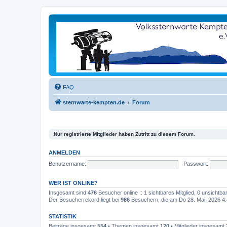
FAQ
sternwarte-kempten.de
Forum
Nur registrierte Mitglieder haben Zutritt zu diesem Forum.
ANMELDEN
Benutzername:
Passwort:
WER IST ONLINE?
Insgesamt sind
476
Besucher online :: 1 sichtbares Mitglied, 0 unsichtb
Der Besucherrekord liegt bei
986
Besuchern, die am Do 28. Mai, 2026 4:4
STATISTIK
Beiträge insgesamt
554
• Themen insgesamt
120
• Mitglieder insgesamt