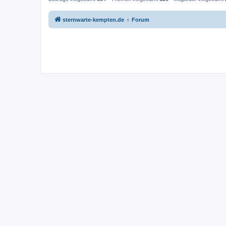
sternwarte-kempten.de
Forum