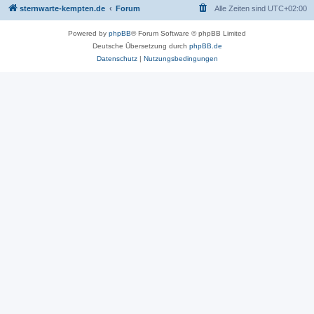
sternwarte-kempten.de
Forum
Alle Zeiten sind
UTC+02:00
Powered by
phpBB
® Forum Software © phpBB Limited
Deutsche Übersetzung durch
phpBB.de
Datenschutz
|
Nutzungsbedingungen