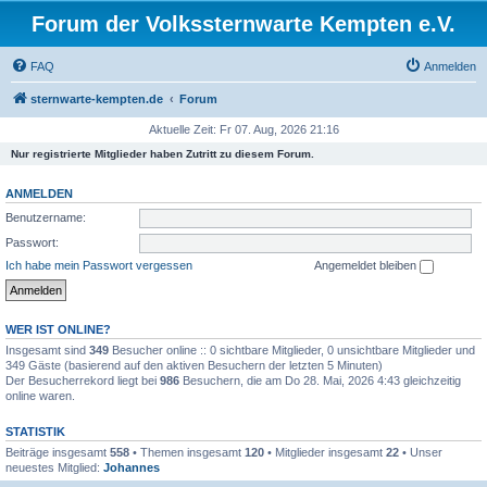
Forum der Volkssternwarte Kempten e.V.
FAQ
Anmelden
sternwarte-kempten.de
Forum
Aktuelle Zeit: Fr 07. Aug, 2026 21:16
Nur registrierte Mitglieder haben Zutritt zu diesem Forum.
ANMELDEN
Benutzername:
Passwort:
Ich habe mein Passwort vergessen
Angemeldet bleiben
WER IST ONLINE?
Insgesamt sind
349
Besucher online :: 0 sichtbare Mitglieder, 0 unsichtbare Mitglieder und
349 Gäste (basierend auf den aktiven Besuchern der letzten 5 Minuten)
Der Besucherrekord liegt bei
986
Besuchern, die am Do 28. Mai, 2026 4:43 gleichzeitig
online waren.
STATISTIK
Beiträge insgesamt
558
• Themen insgesamt
120
• Mitglieder insgesamt
22
• Unser
neuestes Mitglied:
Johannes