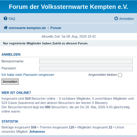
Forum der Volkssternwarte Kempten e.V.
FAQ
Anmelden
sternwarte-kempten.de
Forum
Aktuelle Zeit: Sa 08. Aug, 2026 18:42
Nur registrierte Mitglieder haben Zutritt zu diesem Forum.
ANMELDEN
Benutzername:
Passwort:
Ich habe mein Passwort vergessen
Angemeldet bleiben
WER IST ONLINE?
Insgesamt sind
524
Besucher online :: 0 sichtbare Mitglieder, 0 unsichtbare Mitglieder und
524 Gäste (basierend auf den aktiven Besuchern der letzten 5 Minuten)
Der Besucherrekord liegt bei
986
Besuchern, die am Do 28. Mai, 2026 4:43 gleichzeitig
online waren.
STATISTIK
Beiträge insgesamt
558
• Themen insgesamt
120
• Mitglieder insgesamt
22
• Unser
neuestes Mitglied:
Johannes