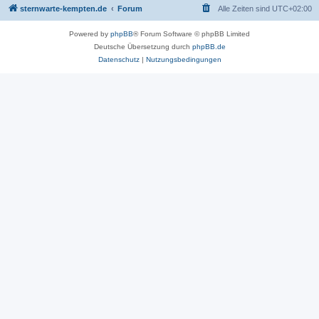
sternwarte-kempten.de
Forum
Alle Zeiten sind
UTC+02:00
Powered by
phpBB
® Forum Software © phpBB Limited
Deutsche Übersetzung durch
phpBB.de
Datenschutz
|
Nutzungsbedingungen